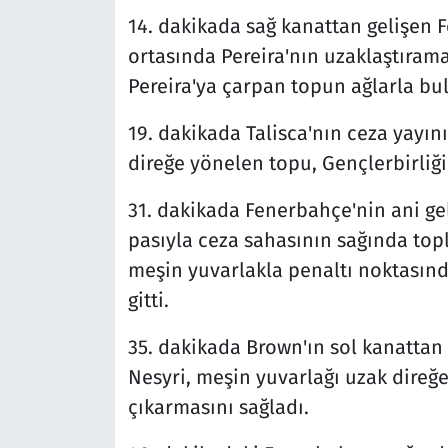
14. dakikada sağ kanattan gelişen 
ortasında Pereira'nın uzaklaştıram
Pereira'ya çarpan topun ağlarla bulu
19. dakikada Talisca'nın ceza yayın
direğe yönelen topu, Gençlerbirliği
31. dakikada Fenerbahçe'nin ani ge
pasıyla ceza sahasının sağında top
meşin yuvarlakla penaltı noktasın
gitti.
35. dakikada Brown'ın sol kanattan 
Nesyri, meşin yuvarlağı uzak direğ
çıkarmasını sağladı.