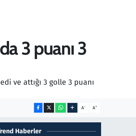
nda 3 puanı 3
di ve attığı 3 golle 3 puanı
-
+
A
A
Trend Haberler