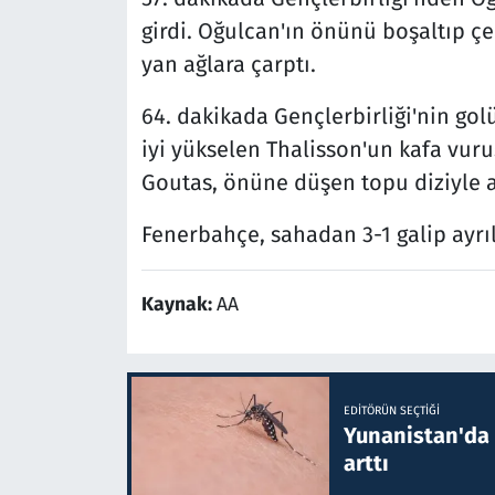
girdi. Oğulcan'ın önünü boşaltıp çe
yan ağlara çarptı.
64. dakikada Gençlerbirliği'nin golü
iyi yükselen Thalisson'un kafa vuru
Goutas, önüne düşen topu diziyle a
Fenerbahçe, sahadan 3-1 galip ayrıl
Kaynak:
AA
EDITÖRÜN SEÇTIĞI
Yunanistan'da B
arttı