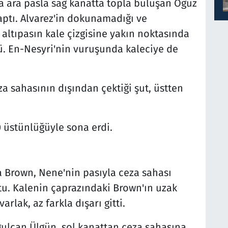
a ara pasla sağ kanatta topla buluşan Oğuz
yaptı. Alvarez'in dokunamadığı ve
altıpasın kale çizgisine yakın noktasında
. En-Nesyri'nin vuruşunda kaleciye de
za sahasının dışından çektiği şut, üstten
0 üstünlüğüyle sona erdi.
 Brown, Nene'nin pasıyla ceza sahası
ştu. Kalenin çaprazındaki Brown'ın uzak
rlak, az farkla dışarı gitti.
ğulcan Ülgün, sol kanattan ceza sahasına