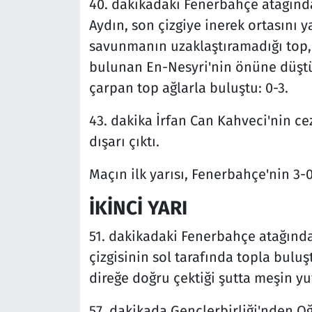
40. dakikadaki Fenerbahçe atağınd
Aydın, son çizgiye inerek ortasını 
savunmanın uzaklaştıramadığı top, 
bulunan En-Nesyri'nin önüne düştü
çarpan top ağlarla buluştu: 0-3.
43. dakika İrfan Can Kahveci'nin ce
dışarı çıktı.
Maçın ilk yarısı, Fenerbahçe'nin 3-
İKİNCİ YARI
51. dakikadaki Fenerbahçe atağında
çizgisinin sol tarafında topla bulu
direğe doğru çektiği şutta meşin yuva
57. dakikada Gençlerbirliği'nden O