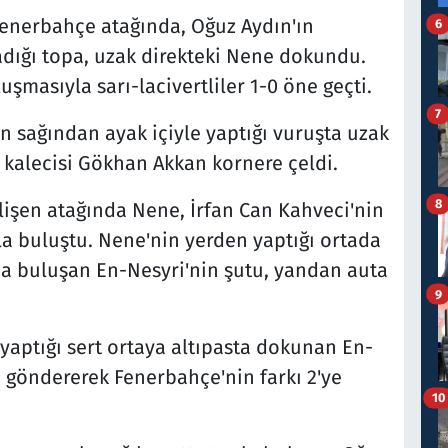
Fenerbahçe atağında, Oğuz Aydın'ın
6
adığı topa, uzak direkteki Nene dokundu.
şmasıyla sarı-lacivertliler 1-0 öne geçti.
7
ın sağından ayak içiyle yaptığı vuruşta uzak
 kalecisi Gökhan Akkan kornere çeldi.
8
lişen atağında Nene, İrfan Can Kahveci'nin
la buluştu. Nene'nin yerden yaptığı ortada
da buluşan En-Nesyri'nin şutu, yandan auta
9
yaptığı sert ortaya altıpasta dokunan En-
e göndererek Fenerbahçe'nin farkı 2'ye
10