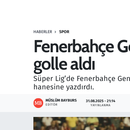
Resmi İlanlar
Rüya Tabirleri
HABERLER
SPOR
Fenerbahçe Gen
Sağlık
golle aldı
Savunma Sanayi
Seçim 2023
Süper Lig’de Fenerbahçe Gençl
hanesine yazdırdı.
Spor
MÜSLÜM BAYBURS
31.08.2025 - 21:14
Teknoloji ve Bilim
EDITÖR
YAYINLANMA
Televizyon