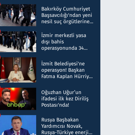
Bakırköy Cumhuriyet
Başsavcılığı'ndan yeni
nesil suç örgütlerine
operasyon: 50 şüpheli
hakkında gözaltı kararı
İzmir merkezli yasa
dışı bahis
operasyonunda 34
gözaltı: Yaklaşık 2
Milyar liralık para
İzmit Belediyesi'ne
trafiği tespit edildi
operasyon! Başkan
Fatma Kaplan Hürriyet
ve eşi gözaltına alındı
Oğuzhan Uğur’un
ifadesi ilk kez Diriliş
Postası'nda!
Rusya Başbakan
Yardımcısı Novak,
Rusya-Türkiye enerji