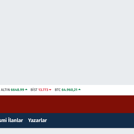
ALTIN
6648.99
BİST
13.773
BTC
64.960,21
mi İlanlar
Yazarlar