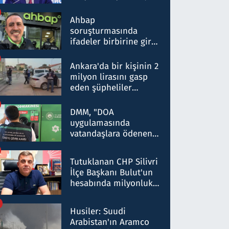
ortaklığının stratejik
nitelikte olduğunu
Ahbap
belirtti
soruşturmasında
ifadeler birbirine girdi:
Dokuz şüphelinin
ifadelerinden ortaya
Ankara'da bir kişinin 2
çıkan tablo şok etti
milyon lirasını gasp
eden şüpheliler
Kırıkkale'de yakalandı
DMM, "DOA
uygulamasında
vatandaşlara ödenen
iade tutarlarının
düşürüldüğü" iddiasını
Tutuklanan CHP Silivri
yalanladı
İlçe Başkanı Bulut'un
hesabında milyonluk
para trafiğine: Patron
talimat verdi, ben
Husiler: Suudi
gönderdim
Arabistan'ın Aramco