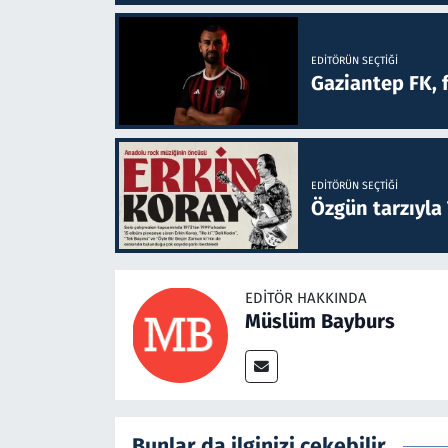
EDITÖRÜN SEÇTIĞI
Gaziantep FK, 
EDITÖRÜN SEÇTIĞI
Özgün tarzıyla
EDITÖR HAKKINDA
Müslüm Bayburs
Bunlar da ilginizi çekebilir