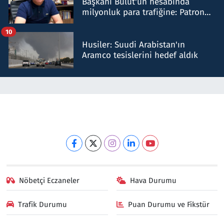
Başkanı Bulut'un hesabında
milyonluk para trafiğine: Patron
talimat verdi, ben gönderdim
10
Husiler: Suudi Arabistan'ın
Aramco tesislerini hedef aldık
Nöbetçi Eczaneler
Hava Durumu
Trafik Durumu
Puan Durumu ve Fikstür