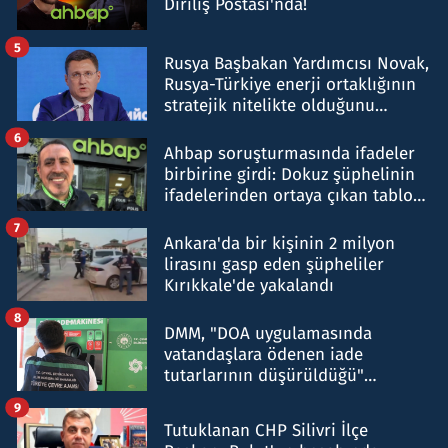
Diriliş Postası'nda!
5
Rusya Başbakan Yardımcısı Novak,
Rusya-Türkiye enerji ortaklığının
stratejik nitelikte olduğunu
belirtti
6
Ahbap soruşturmasında ifadeler
birbirine girdi: Dokuz şüphelinin
ifadelerinden ortaya çıkan tablo
şok etti
7
Ankara'da bir kişinin 2 milyon
lirasını gasp eden şüpheliler
Kırıkkale'de yakalandı
8
DMM, "DOA uygulamasında
vatandaşlara ödenen iade
tutarlarının düşürüldüğü"
iddiasını yalanladı
9
Tutuklanan CHP Silivri İlçe