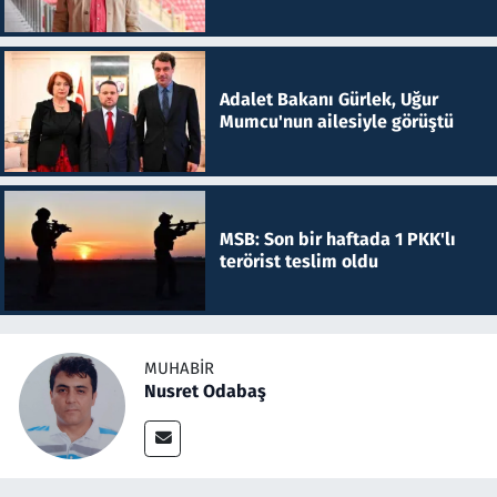
Adalet Bakanı Gürlek, Uğur
Mumcu'nun ailesiyle görüştü
MSB: Son bir haftada 1 PKK'lı
terörist teslim oldu
MUHABIR
Nusret Odabaş