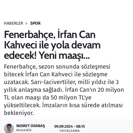
Gündem
HABERLER
SPOR
Haber
Fenerbahçe, İrfan Can
Kültür Sanat
Kahveci ile yola devam
edecek! Yeni maaşı...
Kurumsal Haberler
Fenerbahçe, sezon sonunda sözleşmesi
Lezzet Durağı
bitecek İrfan Can Kahveci ile sözleşme
uzatacak. Sarı-lacivertliler, milli yıldız ile 3
Memur ve Kamu
yıllık anlaşma sağladı. İrfan Can'ın 20 milyon
TL olan maaşı da 50 milyon TL'ye
Otomobil
yükseltilecek. İmzaların kısa sürede atılması
bekleniyor.
Oyun
NUSRET ODABAŞ
09.09.2024 - 08:15
MUHABIR
Ramazan
YAYINLANMA