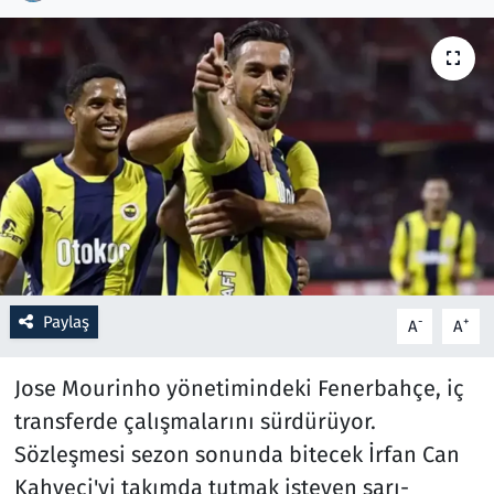
Resmi İlanlar
Rüya Tabirleri
Sağlık
Savunma Sanayi
Seçim 2023
Paylaş
-
+
A
A
Spor
Jose Mourinho yönetimindeki Fenerbahçe, iç
Teknoloji ve Bilim
transferde çalışmalarını sürdürüyor.
Televizyon
Sözleşmesi sezon sonunda bitecek İrfan Can
Kahveci'yi takımda tutmak isteyen sarı-