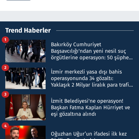
Trend Haberler
1
Bakırköy Cumhuriyet
Başsavcılığı'ndan yeni nesil suç
örgütlerine operasyon: 50 şüpheli
hakkında gözaltı kararı
2
İzmir merkezli yasa dışı bahis
operasyonunda 34 gözaltı:
Yaklaşık 2 Milyar liralık para trafiği
tespit edildi
3
İzmit Belediyesi'ne operasyon!
Başkan Fatma Kaplan Hürriyet ve
eşi gözaltına alındı
4
Oğuzhan Uğur’un ifadesi ilk kez