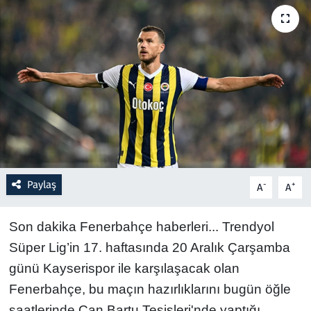
Resmi İlanlar
Rüya Tabirleri
Sağlık
Savunma Sanayi
Seçim 2023
Paylaş
-
+
A
A
Spor
Son dakika Fenerbahçe haberleri... Trendyol
Teknoloji ve Bilim
Süper Lig’in 17. haftasında 20 Aralık Çarşamba
günü Kayserispor ile karşılaşacak olan
Televizyon
Fenerbahçe, bu maçın hazırlıklarını bugün öğle
saatlerinde Can Bartu Tesisleri'nde yaptığı