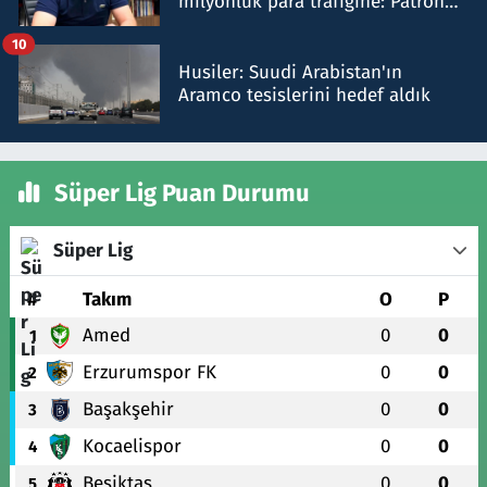
milyonluk para trafiğine: Patron
talimat verdi, ben gönderdim
10
Husiler: Suudi Arabistan'ın
Aramco tesislerini hedef aldık
Süper Lig Puan Durumu
Süper Lig
#
Takım
O
P
Amed
0
0
1
Erzurumspor FK
0
0
2
Başakşehir
0
0
3
Kocaelispor
0
0
4
Beşiktaş
0
0
5