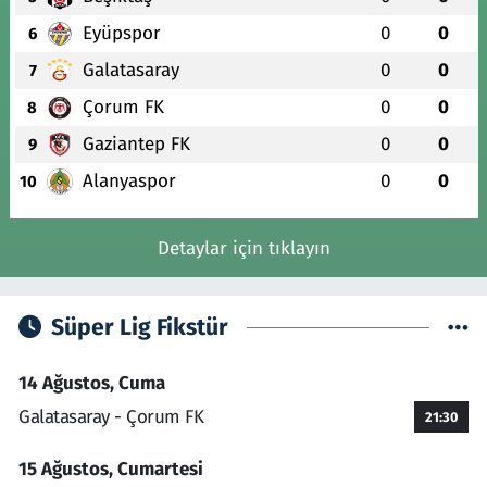
Eyüpspor
0
0
6
Galatasaray
0
0
7
Çorum FK
0
0
8
Gaziantep FK
0
0
9
Alanyaspor
0
0
10
Detaylar için tıklayın
Süper Lig Fikstür
14 Ağustos, Cuma
Galatasaray - Çorum FK
21:30
15 Ağustos, Cumartesi