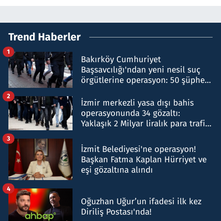
Trend Haberler
1
Bakırköy Cumhuriyet
Başsavcılığı'ndan yeni nesil suç
örgütlerine operasyon: 50 şüpheli
hakkında gözaltı kararı
2
İzmir merkezli yasa dışı bahis
operasyonunda 34 gözaltı:
Yaklaşık 2 Milyar liralık para trafiği
tespit edildi
3
İzmit Belediyesi'ne operasyon!
Başkan Fatma Kaplan Hürriyet ve
eşi gözaltına alındı
4
Oğuzhan Uğur’un ifadesi ilk kez
Diriliş Postası'nda!