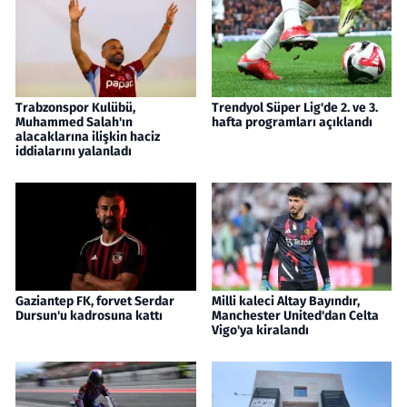
Trabzonspor Kulübü,
Trendyol Süper Lig'de 2. ve 3.
Muhammed Salah'ın
hafta programları açıklandı
alacaklarına ilişkin haciz
iddialarını yalanladı
Gaziantep FK, forvet Serdar
Milli kaleci Altay Bayındır,
Dursun'u kadrosuna kattı
Manchester United'dan Celta
Vigo'ya kiralandı