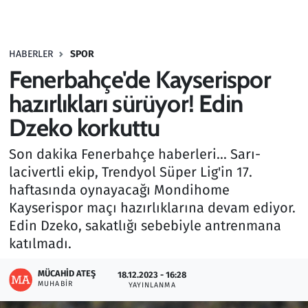
Gündem
HABERLER
SPOR
Haber
Fenerbahçe'de Kayserispor
Kültür Sanat
hazırlıkları sürüyor! Edin
Dzeko korkuttu
Kurumsal Haberler
Son dakika Fenerbahçe haberleri... Sarı-
Lezzet Durağı
lacivertli ekip, Trendyol Süper Lig'in 17.
haftasında oynayacağı Mondihome
Memur ve Kamu
Kayserispor maçı hazırlıklarına devam ediyor.
Edin Dzeko, sakatlığı sebebiyle antrenmana
Otomobil
katılmadı.
Oyun
MÜCAHID ATEŞ
18.12.2023 - 16:28
MUHABIR
YAYINLANMA
Ramazan