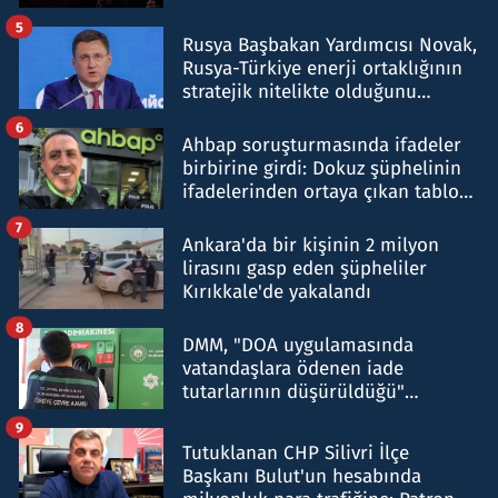
5
Rusya Başbakan Yardımcısı Novak,
Rusya-Türkiye enerji ortaklığının
stratejik nitelikte olduğunu
belirtti
6
Ahbap soruşturmasında ifadeler
birbirine girdi: Dokuz şüphelinin
ifadelerinden ortaya çıkan tablo
şok etti
7
Ankara'da bir kişinin 2 milyon
lirasını gasp eden şüpheliler
Kırıkkale'de yakalandı
8
DMM, "DOA uygulamasında
vatandaşlara ödenen iade
tutarlarının düşürüldüğü"
iddiasını yalanladı
9
Tutuklanan CHP Silivri İlçe
Başkanı Bulut'un hesabında