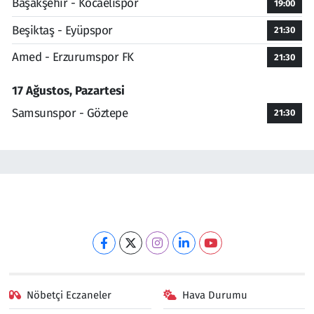
Başakşehir - Kocaelispor
19:00
Beşiktaş - Eyüpspor
21:30
Amed - Erzurumspor FK
21:30
17 Ağustos, Pazartesi
Samsunspor - Göztepe
21:30
Nöbetçi Eczaneler
Hava Durumu