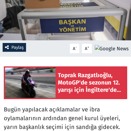
Resmi İlanlar
Rüya Tabirleri
Sağlık
Paylaş
-
+
A
A
Savunma Sanayi
Seçim 2023
Toprak Razgatlıoğlu,
MotoGP'de sezonun 12.
Spor
yarışı için İngiltere'de
piste çıkacak
Teknoloji ve Bilim
Bugün yapılacak açıklamalar ve ibra
oylamalarının ardından genel kurul üyeleri,
Televizyon
yarın başkanlık seçimi için sandığa gidecek.