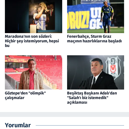
Maradona'nın son sözleri:
Fenerbahçe, Sturm Graz
Hiçbir şey istemiyorum, hepsi
maçının hazırlıklarına başladı
bu
Göztepe'den "olimpik"
Beşiktaş Başkanı Adalı'dan
çalışmalar
"Salah'ı biz istemedik"
açıklaması
Yorumlar