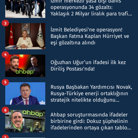
İzmir merkezli yasa dışı bahis
operasyonunda 34 gözaltı:
Yaklaşık 2 Milyar liralık para trafiği
tespit edildi
3
İzmit Belediyesi'ne operasyon!
Başkan Fatma Kaplan Hürriyet ve
eşi gözaltına alındı
4
Oğuzhan Uğur’un ifadesi ilk kez
Diriliş Postası'nda!
5
Rusya Başbakan Yardımcısı Novak,
Rusya-Türkiye enerji ortaklığının
stratejik nitelikte olduğunu
belirtti
6
Ahbap soruşturmasında ifadeler
birbirine girdi: Dokuz şüphelinin
ifadelerinden ortaya çıkan tablo
şok etti
7