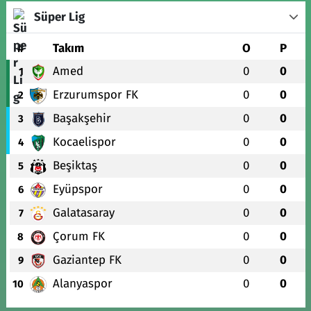
Süper Lig
#
Takım
O
P
Amed
0
0
1
Erzurumspor FK
0
0
2
Başakşehir
0
0
3
Kocaelispor
0
0
4
Beşiktaş
0
0
5
Eyüpspor
0
0
6
Galatasaray
0
0
7
Çorum FK
0
0
8
Gaziantep FK
0
0
9
Alanyaspor
0
0
10