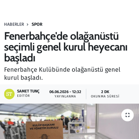
Gündem
HABERLER
SPOR
Haber
Fenerbahçe'de olağanüstü
Kültür Sanat
seçimli genel kurul heyecanı
başladı
Kurumsal Haberler
Fenerbahçe Kulübünde olağanüstü genel
Lezzet Durağı
kurul başladı.
Memur ve Kamu
SAMET TUNÇ
06.06.2026 - 12:32
2 DK
EDITÖR
YAYINLANMA
OKUNMA SÜRESI
Otomobil
Oyun
Ramazan