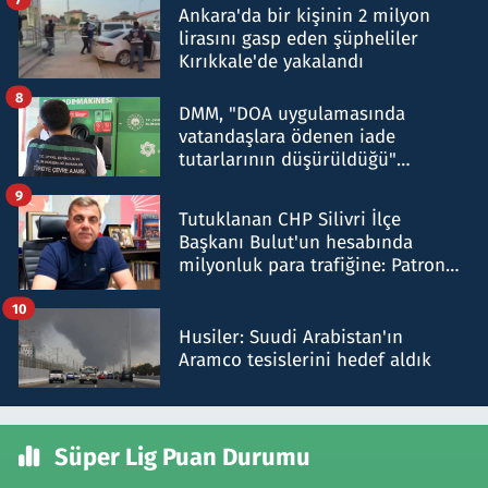
Ankara'da bir kişinin 2 milyon
lirasını gasp eden şüpheliler
Kırıkkale'de yakalandı
8
DMM, "DOA uygulamasında
vatandaşlara ödenen iade
tutarlarının düşürüldüğü"
iddiasını yalanladı
9
Tutuklanan CHP Silivri İlçe
Başkanı Bulut'un hesabında
milyonluk para trafiğine: Patron
talimat verdi, ben gönderdim
10
Husiler: Suudi Arabistan'ın
Aramco tesislerini hedef aldık
Süper Lig Puan Durumu