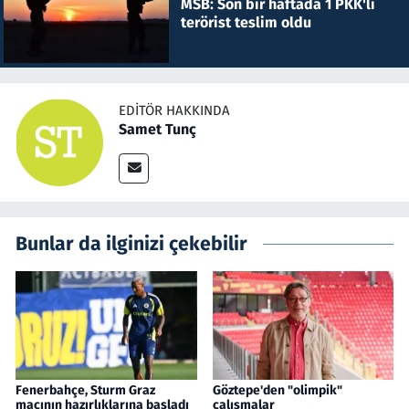
MSB: Son bir haftada 1 PKK'lı
terörist teslim oldu
EDITÖR HAKKINDA
Samet Tunç
Bunlar da ilginizi çekebilir
Fenerbahçe, Sturm Graz
Göztepe'den "olimpik"
maçının hazırlıklarına başladı
çalışmalar