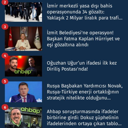
2
İzmir merkezli yasa dışı bahis
operasyonunda 34 gözaltı:
Yaklaşık 2 Milyar liralık para trafiği
tespit edildi
3
İzmit Belediyesi'ne operasyon!
Başkan Fatma Kaplan Hürriyet ve
eşi gözaltına alındı
4
Oğuzhan Uğur’un ifadesi ilk kez
Diriliş Postası'nda!
5
Rusya Başbakan Yardımcısı Novak,
Rusya-Türkiye enerji ortaklığının
stratejik nitelikte olduğunu
belirtti
6
Ahbap soruşturmasında ifadeler
birbirine girdi: Dokuz şüphelinin
ifadelerinden ortaya çıkan tablo