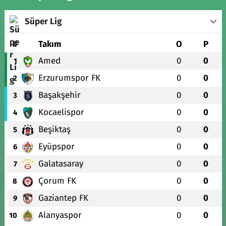
Süper Lig
#
Takım
O
P
Amed
0
0
1
Erzurumspor FK
0
0
2
Başakşehir
0
0
3
Kocaelispor
0
0
4
Beşiktaş
0
0
5
Eyüpspor
0
0
6
Galatasaray
0
0
7
Çorum FK
0
0
8
Gaziantep FK
0
0
9
Alanyaspor
0
0
10