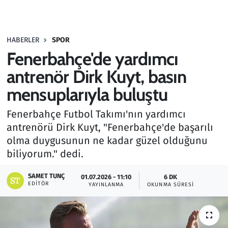
Gündem
HABERLER
SPOR
Haber
Fenerbahçe'de yardımcı
Kültür Sanat
antrenör Dirk Kuyt, basın
mensuplarıyla buluştu
Kurumsal Haberler
Fenerbahçe Futbol Takımı'nın yardımcı
Lezzet Durağı
antrenörü Dirk Kuyt, "Fenerbahçe'de başarılı
olma duygusunun ne kadar güzel olduğunu
Memur ve Kamu
biliyorum." dedi.
Otomobil
SAMET TUNÇ
01.07.2026 - 11:10
6 DK
EDITÖR
YAYINLANMA
OKUNMA SÜRESI
Oyun
Ramazan