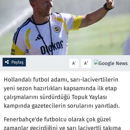
Resmi İlanlar
Rüya Tabirleri
Sağlık
Savunma Sanayi
Paylaş
-
+
A
A
Seçim 2023
Hollandalı futbol adamı, sarı-lacivertlilerin
Spor
yeni sezon hazırlıkları kapsamında ilk etap
çalışmalarını sürdürdüğü Topuk Yaylası
Teknoloji ve Bilim
kampında gazetecilerin sorularını yanıtladı.
Televizyon
Fenerbahçe'de futbolcu olarak çok güzel
zamanlar geçirdiğini ve sarı lacivertli takıma