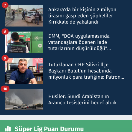
şok etti
7
Ankara'da bir kişinin 2 milyon
lirasını gasp eden şüpheliler
Kırıkkale'de yakalandı
8
DMM, "DOA uygulamasında
vatandaşlara ödenen iade
tutarlarının düşürüldüğü"
iddiasını yalanladı
9
Tutuklanan CHP Silivri İlçe
Başkanı Bulut'un hesabında
milyonluk para trafiğine: Patron
talimat verdi, ben gönderdim
10
Husiler: Suudi Arabistan'ın
Aramco tesislerini hedef aldık
Süper Lig Puan Durumu