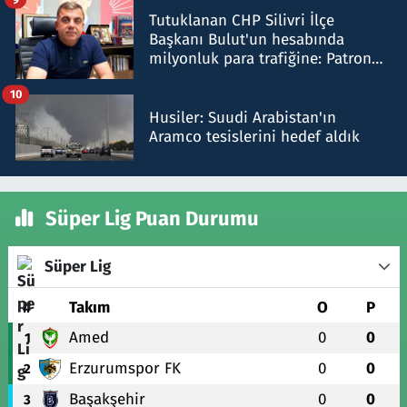
Tutuklanan CHP Silivri İlçe
Başkanı Bulut'un hesabında
milyonluk para trafiğine: Patron
talimat verdi, ben gönderdim
10
Husiler: Suudi Arabistan'ın
Aramco tesislerini hedef aldık
Süper Lig Puan Durumu
Süper Lig
#
Takım
O
P
Amed
0
0
1
Erzurumspor FK
0
0
2
Başakşehir
0
0
3