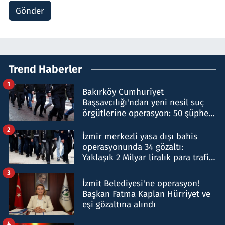
Gönder
Trend Haberler
1
Bakırköy Cumhuriyet
Başsavcılığı'ndan yeni nesil suç
örgütlerine operasyon: 50 şüpheli
hakkında gözaltı kararı
2
İzmir merkezli yasa dışı bahis
operasyonunda 34 gözaltı:
Yaklaşık 2 Milyar liralık para trafiği
tespit edildi
3
İzmit Belediyesi'ne operasyon!
Başkan Fatma Kaplan Hürriyet ve
eşi gözaltına alındı
4