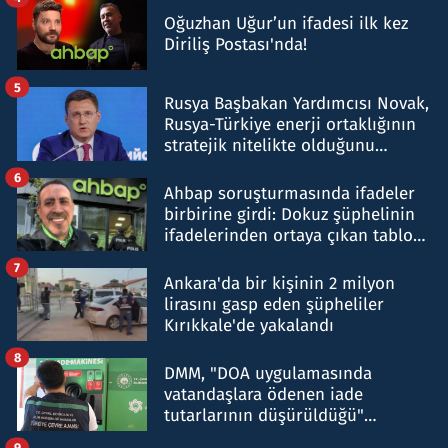
Oğuzhan Uğur’un ifadesi ilk kez
Diriliş Postası'nda!
5
Rusya Başbakan Yardımcısı Novak,
Rusya-Türkiye enerji ortaklığının
stratejik nitelikte olduğunu
belirtti
6
Ahbap soruşturmasında ifadeler
birbirine girdi: Dokuz şüphelinin
ifadelerinden ortaya çıkan tablo
şok etti
7
Ankara'da bir kişinin 2 milyon
lirasını gasp eden şüpheliler
Kırıkkale'de yakalandı
8
DMM, "DOA uygulamasında
vatandaşlara ödenen iade
tutarlarının düşürüldüğü"
iddiasını yalanladı
9