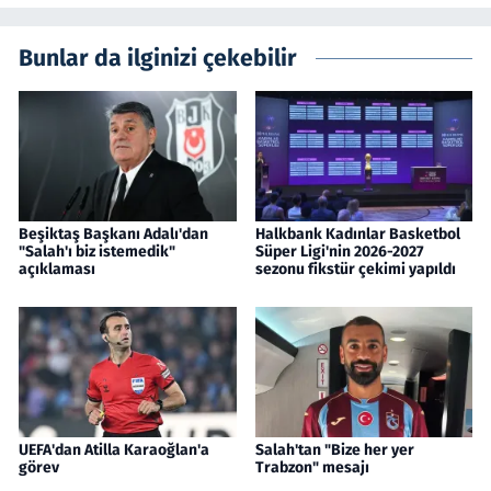
Bunlar da ilginizi çekebilir
Beşiktaş Başkanı Adalı'dan
Halkbank Kadınlar Basketbol
"Salah'ı biz istemedik"
Süper Ligi'nin 2026-2027
açıklaması
sezonu fikstür çekimi yapıldı
UEFA'dan Atilla Karaoğlan'a
Salah'tan "Bize her yer
görev
Trabzon" mesajı