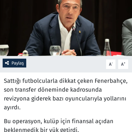
Resmi İlanlar
Rüya Tabirleri
Sağlık
Savunma Sanayi
Paylaş
-
+
A
A
Seçim 2023
Sattığı futbolcularla dikkat çeken Fenerbahçe,
Spor
son transfer döneminde kadrosunda
revizyona giderek bazı oyuncularıyla yollarını
Teknoloji ve Bilim
ayırdı.
Televizyon
Bu operasyon, kulüp için finansal açıdan
beklenmedik bir yük getirdi.