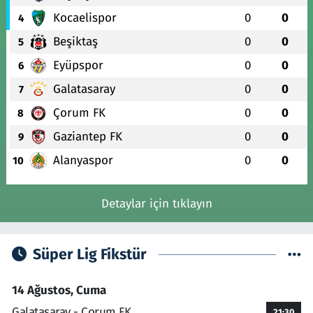
Kocaelispor
0
0
4
Beşiktaş
0
0
5
Eyüpspor
0
0
6
Galatasaray
0
0
7
Çorum FK
0
0
8
Gaziantep FK
0
0
9
Alanyaspor
0
0
10
Detaylar için tıklayın
Süper Lig Fikstür
14 Ağustos, Cuma
Galatasaray - Çorum FK
21:30