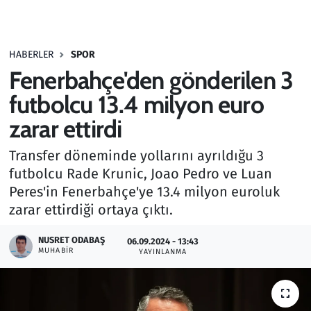
Gündem
HABERLER
SPOR
Haber
Fenerbahçe'den gönderilen 3
Kültür Sanat
futbolcu 13.4 milyon euro
zarar ettirdi
Kurumsal Haberler
Transfer döneminde yollarını ayrıldığu 3
Lezzet Durağı
futbolcu Rade Krunic, Joao Pedro ve Luan
Peres'in Fenerbahçe'ye 13.4 milyon euroluk
Memur ve Kamu
zarar ettirdiği ortaya çıktı.
Otomobil
NUSRET ODABAŞ
06.09.2024 - 13:43
MUHABIR
YAYINLANMA
Oyun
Ramazan