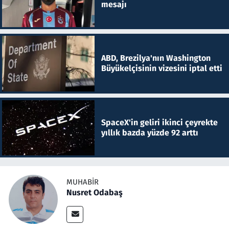
mesajı
ABD, Brezilya'nın Washington
Büyükelçisinin vizesini iptal etti
SpaceX'in geliri ikinci çeyrekte
yıllık bazda yüzde 92 arttı
MUHABIR
Nusret Odabaş