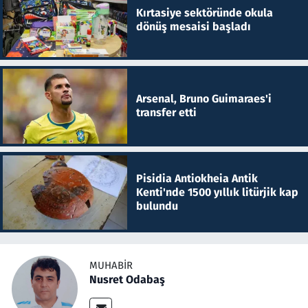
Kırtasiye sektöründe okula
dönüş mesaisi başladı
Arsenal, Bruno Guimaraes'i
transfer etti
Pisidia Antiokheia Antik
Kenti'nde 1500 yıllık litürjik kap
bulundu
MUHABIR
Nusret Odabaş