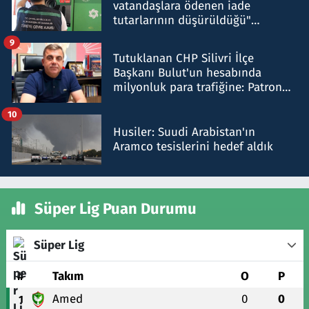
vatandaşlara ödenen iade
tutarlarının düşürüldüğü"
iddiasını yalanladı
9
Tutuklanan CHP Silivri İlçe
Başkanı Bulut'un hesabında
milyonluk para trafiğine: Patron
talimat verdi, ben gönderdim
10
Husiler: Suudi Arabistan'ın
Aramco tesislerini hedef aldık
Süper Lig Puan Durumu
Süper Lig
#
Takım
O
P
Amed
0
0
1