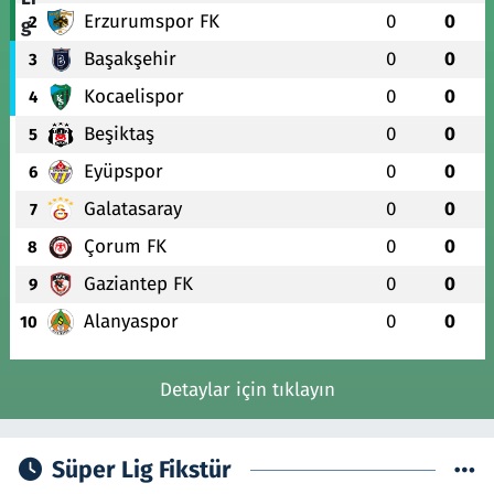
Erzurumspor FK
0
0
2
Başakşehir
0
0
3
Kocaelispor
0
0
4
Beşiktaş
0
0
5
Eyüpspor
0
0
6
Galatasaray
0
0
7
Çorum FK
0
0
8
Gaziantep FK
0
0
9
Alanyaspor
0
0
10
Detaylar için tıklayın
Süper Lig Fikstür