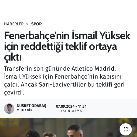
Gündem
HABERLER
SPOR
Haber
Fenerbahçe'nin İsmail Yüksek
Kültür Sanat
için reddettiği teklif ortaya
çıktı
Kurumsal Haberler
Transferin son gününde Atletico Madrid,
Lezzet Durağı
İsmail Yüksek için Fenerbahçe’nin kapısını
çaldı. Ancak Sarı-Lacivertliler bu teklifi geri
Memur ve Kamu
çevirdi.
Otomobil
NUSRET ODABAŞ
07.09.2024 - 11:31
MUHABIR
YAYINLANMA
Oyun
Ramazan