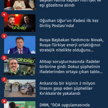
Başkan Fatma Kaplan Hürriyet ve
eşi gözaltına alındı
4
Oğuzhan Uğur’un ifadesi ilk kez
Diriliş Postası'nda!
5
Rusya Başbakan Yardımcısı Novak,
Rusya-Türkiye enerji ortaklığının
stratejik nitelikte olduğunu
belirtti
6
Ahbap soruşturmasında ifadeler
birbirine girdi: Dokuz şüphelinin
ifadelerinden ortaya çıkan tablo
şok etti
7
Ankara'da bir kişinin 2 milyon
lirasını gasp eden şüpheliler
Kırıkkale'de yakalandı
8
DMM, "DOA uygulamasında