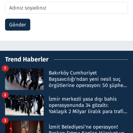
Gönder
Trend Haberler
1
Bakırköy Cumhuriyet
Başsavcılığı'ndan yeni nesil suç
örgütlerine operasyon: 50 şüpheli
hakkında gözaltı kararı
2
İzmir merkezli yasa dışı bahis
operasyonunda 34 gözaltı:
Yaklaşık 2 Milyar liralık para trafiği
tespit edildi
3
İzmit Belediyesi'ne operasyon!