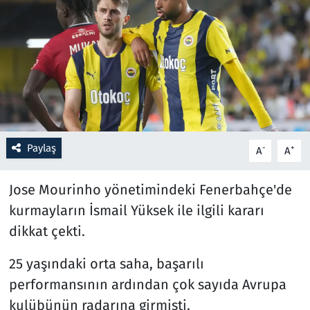
Resmi İlanlar
Rüya Tabirleri
Sağlık
Savunma Sanayi
Paylaş
-
+
A
A
Seçim 2023
Jose Mourinho yönetimindeki Fenerbahçe'de
Spor
kurmayların İsmail Yüksek ile ilgili kararı
dikkat çekti.
Teknoloji ve Bilim
25 yaşındaki orta saha, başarılı
Televizyon
performansının ardından çok sayıda Avrupa
kulübünün radarına girmişti.