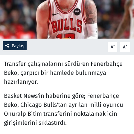
Resmi İlanlar
Rüya Tabirleri
Sağlık
Paylaş
-
+
A
A
Savunma Sanayi
Transfer çalışmalarını sürdüren Fenerbahçe
Beko, çarpıcı bir hamlede bulunmaya
Seçim 2023
hazırlanıyor.
Spor
Basket News'in haberine göre; Fenerbahçe
Beko, Chicago Bulls'tan ayrılan milli oyuncu
Teknoloji ve Bilim
Onuralp Bitim transferini noktalamak için
Televizyon
girişimlerini sıklaştırdı.