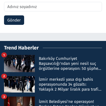
Gönder
Trend Haberler
1
Bakırköy Cumhuriyet
Başsavcılığı'ndan yeni nesil suç
örgütlerine operasyon: 50 şüpheli
hakkında gözaltı kararı
2
İzmir merkezli yasa dışı bahis
operasyonunda 34 gözaltı:
Yaklaşık 2 Milyar liralık para trafiği
tespit edildi
3
İzmit Belediyesi'ne operasyon!