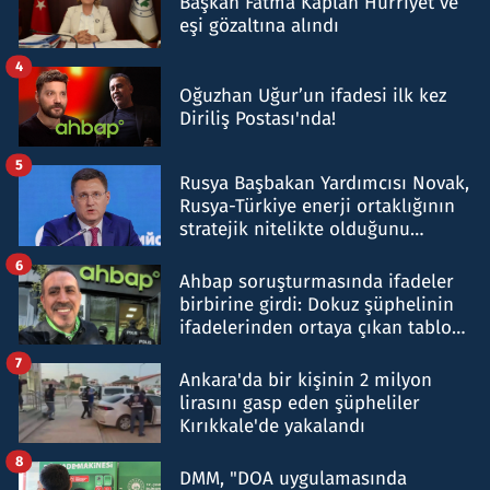
Başkan Fatma Kaplan Hürriyet ve
eşi gözaltına alındı
4
Oğuzhan Uğur’un ifadesi ilk kez
Diriliş Postası'nda!
5
Rusya Başbakan Yardımcısı Novak,
Rusya-Türkiye enerji ortaklığının
stratejik nitelikte olduğunu
belirtti
6
Ahbap soruşturmasında ifadeler
birbirine girdi: Dokuz şüphelinin
ifadelerinden ortaya çıkan tablo
şok etti
7
Ankara'da bir kişinin 2 milyon
lirasını gasp eden şüpheliler
Kırıkkale'de yakalandı
8
DMM, "DOA uygulamasında