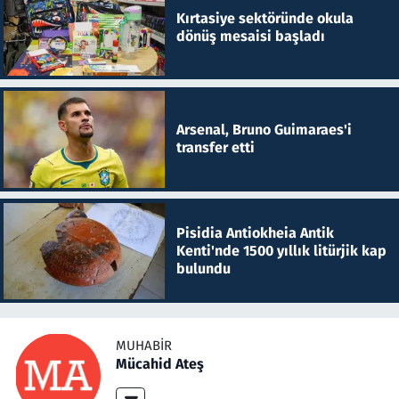
Kırtasiye sektöründe okula
dönüş mesaisi başladı
Arsenal, Bruno Guimaraes'i
transfer etti
Pisidia Antiokheia Antik
Kenti'nde 1500 yıllık litürjik kap
bulundu
MUHABIR
Mücahid Ateş