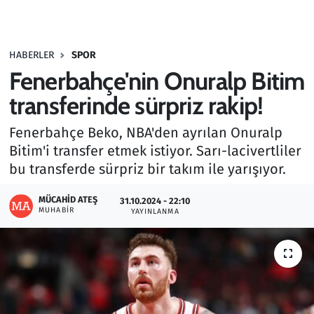
Gündem
HABERLER
SPOR
Haber
Fenerbahçe'nin Onuralp Bitim
Kültür Sanat
transferinde sürpriz rakip!
Fenerbahçe Beko, NBA'den ayrılan Onuralp
Kurumsal Haberler
Bitim'i transfer etmek istiyor. Sarı-lacivertliler
bu transferde sürpriz bir takım ile yarışıyor.
Lezzet Durağı
MÜCAHID ATEŞ
31.10.2024 - 22:10
Memur ve Kamu
MUHABIR
YAYINLANMA
Otomobil
Oyun
Ramazan