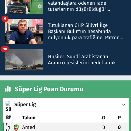
vatandaşlara ödenen iade
tutarlarının düşürüldüğü"
iddiasını yalanladı
9
Tutuklanan CHP Silivri İlçe
Başkanı Bulut'un hesabında
milyonluk para trafiğine: Patron
talimat verdi, ben gönderdim
10
Husiler: Suudi Arabistan'ın
Aramco tesislerini hedef aldık
Süper Lig Puan Durumu
Süper Lig
#
Takım
O
P
Amed
0
0
1