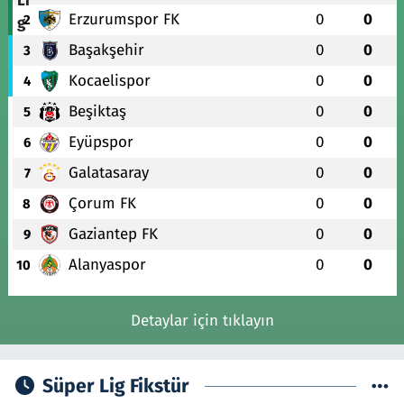
Erzurumspor FK
0
0
2
Başakşehir
0
0
3
Kocaelispor
0
0
4
Beşiktaş
0
0
5
Eyüpspor
0
0
6
Galatasaray
0
0
7
Çorum FK
0
0
8
Gaziantep FK
0
0
9
Alanyaspor
0
0
10
Detaylar için tıklayın
Süper Lig Fikstür