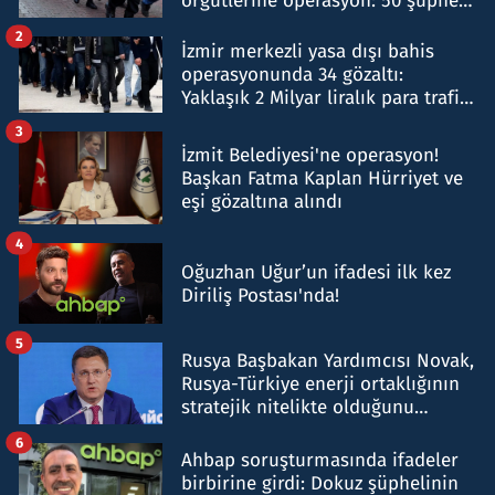
örgütlerine operasyon: 50 şüpheli
hakkında gözaltı kararı
2
İzmir merkezli yasa dışı bahis
operasyonunda 34 gözaltı:
Yaklaşık 2 Milyar liralık para trafiği
tespit edildi
3
İzmit Belediyesi'ne operasyon!
Başkan Fatma Kaplan Hürriyet ve
eşi gözaltına alındı
4
Oğuzhan Uğur’un ifadesi ilk kez
Diriliş Postası'nda!
5
Rusya Başbakan Yardımcısı Novak,
Rusya-Türkiye enerji ortaklığının
stratejik nitelikte olduğunu
belirtti
6
Ahbap soruşturmasında ifadeler
birbirine girdi: Dokuz şüphelinin