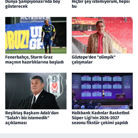
Dünya Şampiyonası'nda boy
Hiçbir şey istemiyorum, hepsi
gösterecek
bu
Fenerbahçe, Sturm Graz
Göztepe'den "olimpik"
maçının hazırlıklarına başladı
çalışmalar
Beşiktaş Başkanı Adalı'dan
Halkbank Kadınlar Basketbol
"Salah'ı biz istemedik"
Süper Ligi'nin 2026-2027
açıklaması
sezonu fikstür çekimi yapıldı