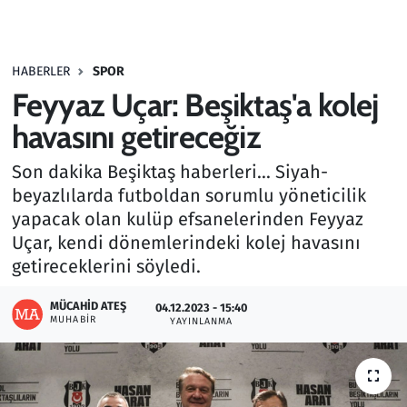
Gündem
HABERLER
SPOR
Haber
Feyyaz Uçar: Beşiktaş'a kolej
Kültür Sanat
havasını getireceğiz
Son dakika Beşiktaş haberleri... Siyah-
Kurumsal Haberler
beyazlılarda futboldan sorumlu yöneticilik
yapacak olan kulüp efsanelerinden Feyyaz
Lezzet Durağı
Uçar, kendi dönemlerindeki kolej havasını
Memur ve Kamu
getireceklerini söyledi.
MÜCAHID ATEŞ
Otomobil
04.12.2023 - 15:40
MUHABIR
YAYINLANMA
Oyun
Ramazan