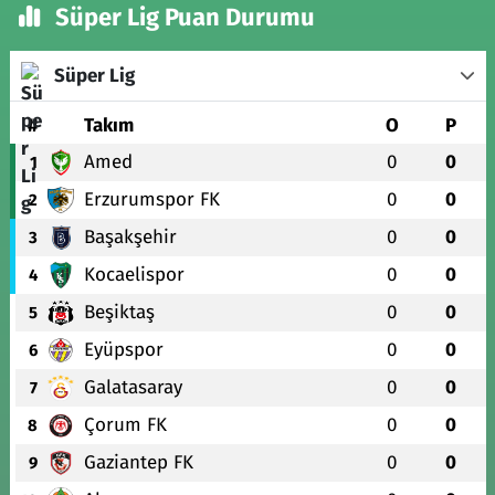
Süper Lig Puan Durumu
Süper Lig
#
Takım
O
P
Amed
0
0
1
Erzurumspor FK
0
0
2
Başakşehir
0
0
3
Kocaelispor
0
0
4
Beşiktaş
0
0
5
Eyüpspor
0
0
6
Galatasaray
0
0
7
Çorum FK
0
0
8
Gaziantep FK
0
0
9