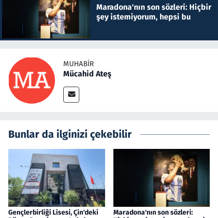
Maradona'nın son sözleri: Hiçbir
şey istemiyorum, hepsi bu
MUHABIR
Mücahid Ateş
Bunlar da ilginizi çekebilir
Gençlerbirliği Lisesi, Çin'deki
Maradona'nın son sözleri: