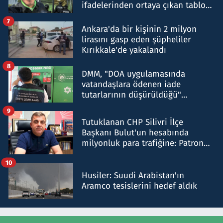
ifadelerinden ortaya çıkan tablo
şok etti
7
Ankara'da bir kişinin 2 milyon
lirasını gasp eden şüpheliler
Kırıkkale'de yakalandı
8
DMM, "DOA uygulamasında
vatandaşlara ödenen iade
tutarlarının düşürüldüğü"
iddiasını yalanladı
9
Tutuklanan CHP Silivri İlçe
Başkanı Bulut'un hesabında
milyonluk para trafiğine: Patron
talimat verdi, ben gönderdim
10
Husiler: Suudi Arabistan'ın
Aramco tesislerini hedef aldık