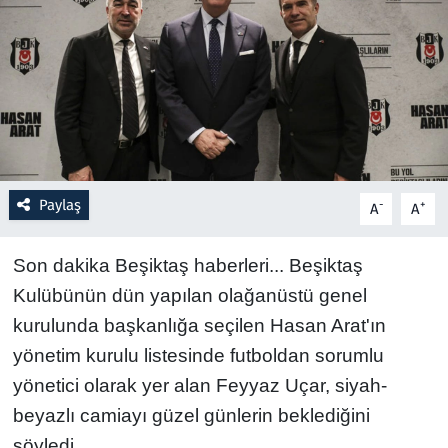
Resmi İlanlar
Rüya Tabirleri
Sağlık
Savunma Sanayi
Paylaş
-
+
A
A
Seçim 2023
Son dakika Beşiktaş haberleri... Beşiktaş
Kulübünün dün yapılan olağanüstü genel
Spor
kurulunda başkanlığa seçilen Hasan Arat'ın
Teknoloji ve Bilim
yönetim kurulu listesinde futboldan sorumlu
yönetici olarak yer alan Feyyaz Uçar, siyah-
Televizyon
beyazlı camiayı güzel günlerin beklediğini
söyledi.