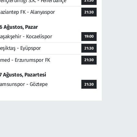
ençlerbirliği S.K. - Fenerbahçe
21:30
aziantep FK - Alanyaspor
21:30
6 Ağustos, Pazar
aşakşehir - Kocaelispor
19:00
eşiktaş - Eyüpspor
21:30
med - Erzurumspor FK
21:30
7 Ağustos, Pazartesi
amsunspor - Göztepe
21:30