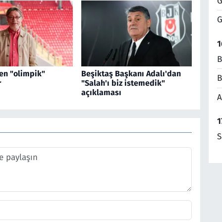
G
G
1
B
en "olimpik"
Beşiktaş Başkanı Adalı'dan
B
r
"Salah'ı biz istemedik"
açıklaması
A
1
S