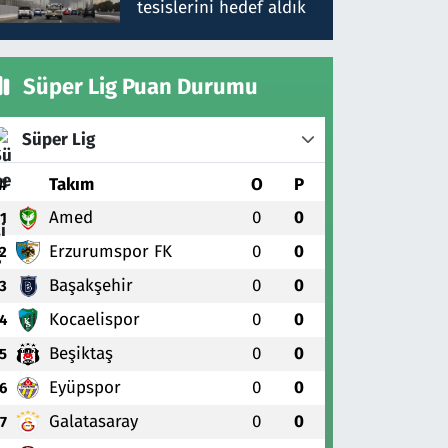
tesislerini hedef aldık
Süper Lig Puan Durumu
Süper Lig
#
Takım
O
P
Amed
0
0
1
Erzurumspor FK
0
0
2
Başakşehir
0
0
3
Kocaelispor
0
0
4
Beşiktaş
0
0
5
Eyüpspor
0
0
6
Galatasaray
0
0
7