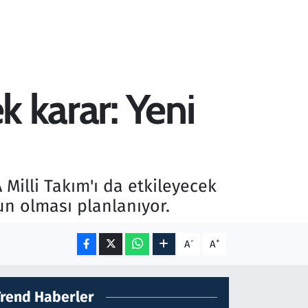
k karar: Yeni
 Milli Takım'ı da etkileyecek
un olması planlanıyor.
-
+
A
A
Trend Haberler