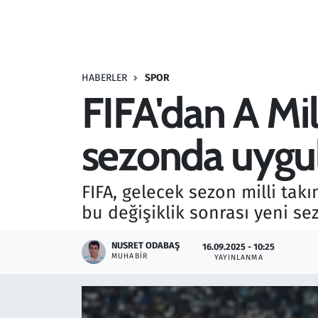
Resmi İlanlar
Rüya Tabirleri
HABERLER
SPOR
FIFA'dan A Mill
Sağlık
sezonda uygu
Savunma Sanayi
Seçim 2023
FIFA, gelecek sezon milli tak
bu değişiklik sonrası yeni se
Spor
NUSRET ODABAŞ
16.09.2025 - 10:25
Teknoloji ve Bilim
MUHABIR
YAYINLANMA
Televizyon