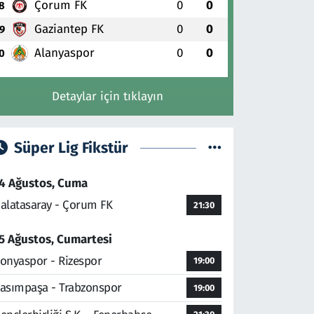
Çorum FK
0
0
8
Gaziantep FK
0
0
9
Alanyaspor
0
0
0
Detaylar için tıklayın
Süper Lig Fikstür
4 Ağustos, Cuma
alatasaray - Çorum FK
21:30
5 Ağustos, Cumartesi
onyaspor - Rizespor
19:00
asımpaşa - Trabzonspor
19:00