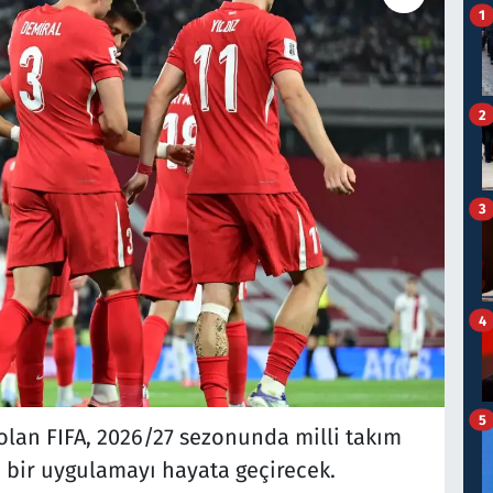
1
2
3
4
5
lan FIFA, 2026/27 sezonunda milli takım
 bir uygulamayı hayata geçirecek.