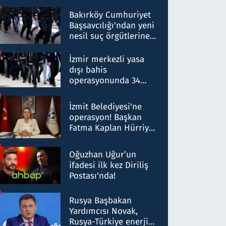
Bakırköy Cumhuriyet
Başsavcılığı'ndan yeni
nesil suç örgütlerine
operasyon: 50 şüpheli
hakkında gözaltı kararı
İzmir merkezli yasa
dışı bahis
operasyonunda 34
gözaltı: Yaklaşık 2
Milyar liralık para
İzmit Belediyesi'ne
trafiği tespit edildi
operasyon! Başkan
Fatma Kaplan Hürriyet
ve eşi gözaltına alındı
Oğuzhan Uğur’un
ifadesi ilk kez Diriliş
Postası'nda!
Rusya Başbakan
Yardımcısı Novak,
Rusya-Türkiye enerji