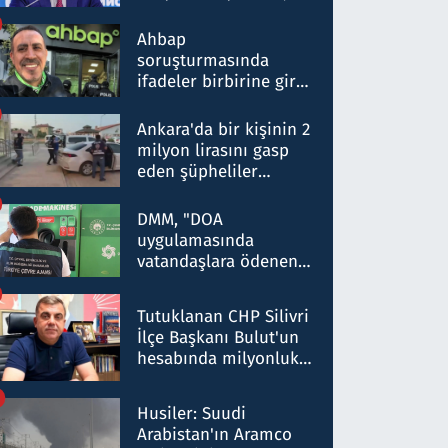
ortaklığının stratejik
nitelikte olduğunu
Ahbap
belirtti
soruşturmasında
ifadeler birbirine girdi:
Dokuz şüphelinin
ifadelerinden ortaya
Ankara'da bir kişinin 2
çıkan tablo şok etti
milyon lirasını gasp
eden şüpheliler
Kırıkkale'de yakalandı
DMM, "DOA
uygulamasında
vatandaşlara ödenen
iade tutarlarının
düşürüldüğü" iddiasını
Tutuklanan CHP Silivri
yalanladı
İlçe Başkanı Bulut'un
hesabında milyonluk
para trafiğine: Patron
talimat verdi, ben
Husiler: Suudi
gönderdim
Arabistan'ın Aramco