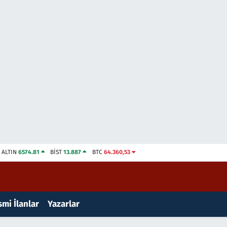
ALTIN
6574.81
BİST
13.887
BTC
64.360,53
mi İlanlar
Yazarlar