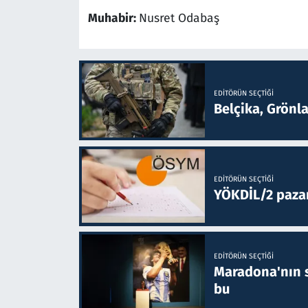
Muhabir:
Nusret Odabaş
EDITÖRÜN SEÇTIĞI
Belçika, Grönl
EDITÖRÜN SEÇTIĞI
YÖKDİL/2 paza
EDITÖRÜN SEÇTIĞI
Maradona'nın s
bu