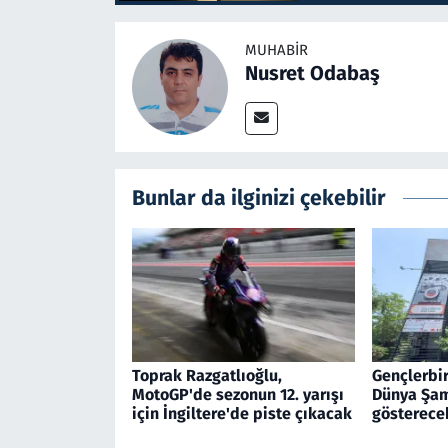
MUHABIR
Nusret Odabaş
Bunlar da ilginizi çekebilir
Toprak Razgatlıoğlu,
Gençlerbir
MotoGP'de sezonun 12. yarışı
Dünya Şam
için İngiltere'de piste çıkacak
gösterece