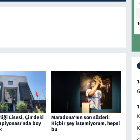
1
1
G
1
K
liği Lisesi, Çin'deki
Maradona'nın son sözleri:
piyonası'nda boy
Hiçbir şey istemiyorum, hepsi
K
k
bu