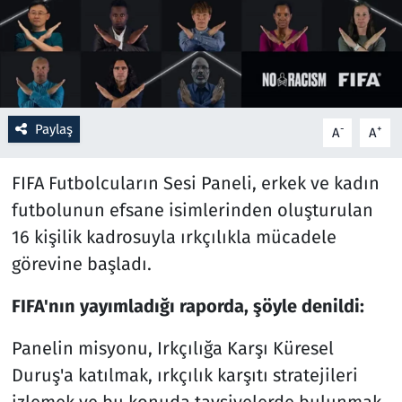
Resmi İlanlar
Rüya Tabirleri
Paylaş
-
+
Sağlık
A
A
Savunma Sanayi
FIFA Futbolcuların Sesi Paneli, erkek ve kadın
futbolunun efsane isimlerinden oluşturulan
Seçim 2023
16 kişilik kadrosuyla ırkçılıkla mücadele
görevine başladı.
Spor
FIFA'nın yayımladığı raporda, şöyle denildi:
Teknoloji ve Bilim
Panelin misyonu, Irkçılığa Karşı Küresel
Televizyon
Duruş'a katılmak, ırkçılık karşıtı stratejileri
izlemek ve bu konuda tavsiyelerde bulunmak,