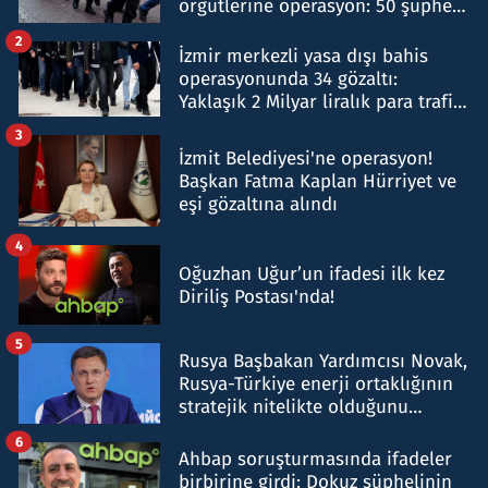
örgütlerine operasyon: 50 şüpheli
hakkında gözaltı kararı
2
İzmir merkezli yasa dışı bahis
operasyonunda 34 gözaltı:
Yaklaşık 2 Milyar liralık para trafiği
tespit edildi
3
İzmit Belediyesi'ne operasyon!
Başkan Fatma Kaplan Hürriyet ve
eşi gözaltına alındı
4
Oğuzhan Uğur’un ifadesi ilk kez
Diriliş Postası'nda!
5
Rusya Başbakan Yardımcısı Novak,
Rusya-Türkiye enerji ortaklığının
stratejik nitelikte olduğunu
belirtti
6
Ahbap soruşturmasında ifadeler
birbirine girdi: Dokuz şüphelinin