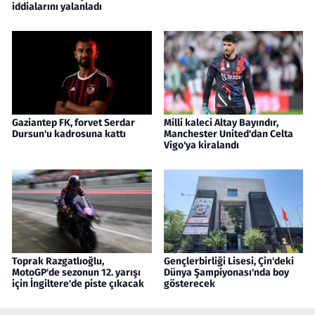
iddialarını yalanladı
Gaziantep FK, forvet Serdar
Milli kaleci Altay Bayındır,
Dursun'u kadrosuna kattı
Manchester United'dan Celta
Vigo'ya kiralandı
Toprak Razgatlıoğlu,
Gençlerbirliği Lisesi, Çin'deki
MotoGP'de sezonun 12. yarışı
Dünya Şampiyonası'nda boy
için İngiltere'de piste çıkacak
gösterecek