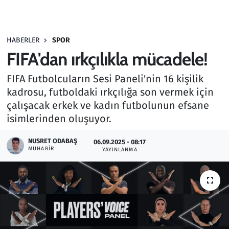
Gündem
HABERLER
SPOR
Haber
FIFA'dan ırkçılıkla mücadele!
Kültür Sanat
FIFA Futbolcuların Sesi Paneli'nin 16 kişilik
kadrosu, futboldaki ırkçılığa son vermek için
Kurumsal Haberler
çalışacak erkek ve kadın futbolunun efsane
isimlerinden oluşuyor.
Lezzet Durağı
NUSRET ODABAŞ
06.09.2025 - 08:17
Memur ve Kamu
MUHABIR
YAYINLANMA
Otomobil
Oyun
Ramazan