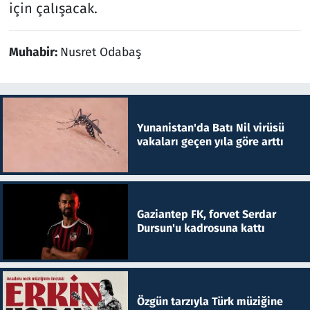
için çalışacak.
Muhabir:
Nusret Odabaş
Yunanistan'da Batı Nil virüsü
vakaları geçen yıla göre arttı
Gaziantep FK, forvet Serdar
Dursun'u kadrosuna kattı
Özgün tarzıyla Türk müziğine