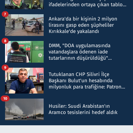
ifadelerinden ortaya çıkan tablo
şok etti
7
Ankara'da bir kişinin 2 milyon
lirasını gasp eden şüpheliler
Kırıkkale'de yakalandı
8
DMM, "DOA uygulamasında
vatandaşlara ödenen iade
tutarlarının düşürüldüğü"
iddiasını yalanladı
9
Tutuklanan CHP Silivri İlçe
Başkanı Bulut'un hesabında
milyonluk para trafiğine: Patron
talimat verdi, ben gönderdim
10
Husiler: Suudi Arabistan'ın
Aramco tesislerini hedef aldık