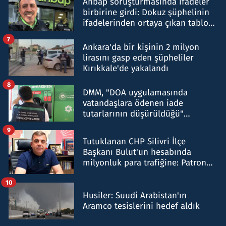
Ahbap soruşturmasında ifadeler
birbirine girdi: Dokuz şüphelinin
ifadelerinden ortaya çıkan tablo
şok etti
7
Ankara'da bir kişinin 2 milyon
lirasını gasp eden şüpheliler
Kırıkkale'de yakalandı
8
DMM, "DOA uygulamasında
vatandaşlara ödenen iade
tutarlarının düşürüldüğü"
iddiasını yalanladı
9
Tutuklanan CHP Silivri İlçe
Başkanı Bulut'un hesabında
milyonluk para trafiğine: Patron
talimat verdi, ben gönderdim
10
Husiler: Suudi Arabistan'ın
Aramco tesislerini hedef aldık