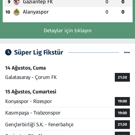
Gaziantep FK
0
0
9
Alanyaspor
0
0
10
Detaylar için tıklayın
Süper Lig Fikstür
14 Ağustos, Cuma
Galatasaray - Çorum FK
21:30
15 Ağustos, Cumartesi
Konyaspor - Rizespor
19:00
Kasımpaşa - Trabzonspor
19:00
Gençlerbirliği S.K. - Fenerbahçe
21:30