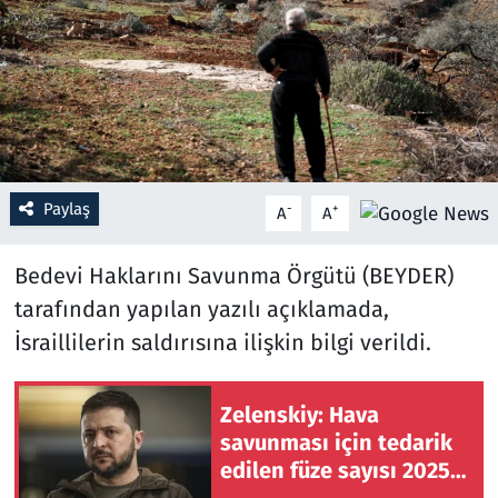
Resmi İlanlar
Rüya Tabirleri
Sağlık
Paylaş
-
+
A
A
Savunma Sanayi
Bedevi Haklarını Savunma Örgütü (BEYDER)
Seçim 2023
tarafından yapılan yazılı açıklamada,
Spor
İsraillilerin saldırısına ilişkin bilgi verildi.
Teknoloji ve Bilim
Zelenskiy: Hava
savunması için tedarik
Televizyon
edilen füze sayısı 2025'e