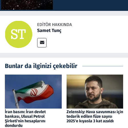
EDITÖR HAKKINDA
Samet Tunç
Bunlar da ilginizi çekebilir
İran basını: İran devlet
Zelenskiy: Hava savunması için
bankası, Ulusal Petrol
tedarik edilen füze sayısı
Şirketi'nin hesaplarını
2025'e kıyasla 3 kat azaldı
dondurdu