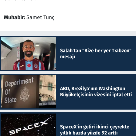
Muhabir:
Samet Tunç
Salah'tan "Bize her yer Trabzon"
mesajı
ABD, Brezilya'nın Washington
Büyükelçisinin vizesini iptal etti
SpaceX'in geliri ikinci çeyrekte
yıllık bazda yüzde 92 arttı