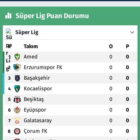
Süper Lig Puan Durumu
Süper Lig
#
Takım
O
P
Amed
0
0
1
Erzurumspor FK
0
0
2
Başakşehir
0
0
3
Kocaelispor
0
0
4
Beşiktaş
0
0
5
Eyüpspor
0
0
6
Galatasaray
0
0
7
Çorum FK
0
0
8