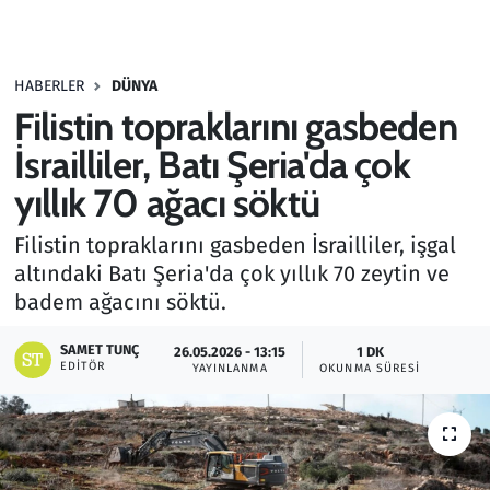
Gündem
HABERLER
DÜNYA
Haber
Filistin topraklarını gasbeden
Kültür Sanat
İsrailliler, Batı Şeria'da çok
yıllık 70 ağacı söktü
Kurumsal Haberler
Filistin topraklarını gasbeden İsrailliler, işgal
Lezzet Durağı
altındaki Batı Şeria'da çok yıllık 70 zeytin ve
badem ağacını söktü.
Memur ve Kamu
SAMET TUNÇ
26.05.2026 - 13:15
1 DK
EDITÖR
YAYINLANMA
OKUNMA SÜRESI
Otomobil
Oyun
Ramazan