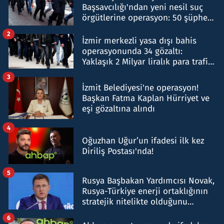
Başsavcılığı'ndan yeni nesil suç
örgütlerine operasyon: 50 şüpheli
hakkında gözaltı kararı
2
İzmir merkezli yasa dışı bahis
operasyonunda 34 gözaltı:
Yaklaşık 2 Milyar liralık para trafiği
tespit edildi
3
İzmit Belediyesi'ne operasyon!
Başkan Fatma Kaplan Hürriyet ve
eşi gözaltına alındı
4
Oğuzhan Uğur’un ifadesi ilk kez
Diriliş Postası'nda!
5
Rusya Başbakan Yardımcısı Novak,
Rusya-Türkiye enerji ortaklığının
stratejik nitelikte olduğunu
belirtti
6