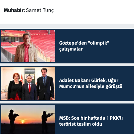
Muhabir:
Samet Tunç
Göztepe'den "olimpik"
çalışmalar
Adalet Bakanı Gürlek, Uğur
Mumcu'nun ailesiyle görüştü
MSB: Son bir haftada 1 PKK'lı
terörist teslim oldu