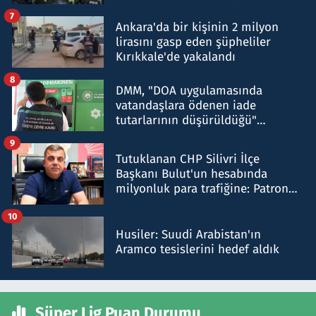
şok etti
7
Ankara'da bir kişinin 2 milyon
lirasını gasp eden şüpheliler
Kırıkkale'de yakalandı
8
DMM, "DOA uygulamasında
vatandaşlara ödenen iade
tutarlarının düşürüldüğü"
iddiasını yalanladı
9
Tutuklanan CHP Silivri İlçe
Başkanı Bulut'un hesabında
milyonluk para trafiğine: Patron
talimat verdi, ben gönderdim
10
Husiler: Suudi Arabistan'ın
Aramco tesislerini hedef aldık
Süper Lig Puan Durumu