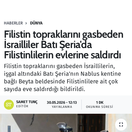
Gündem
HABERLER
DÜNYA
Haber
Filistin topraklarını gasbeden
Kültür Sanat
İsrailliler Batı Şeria'da
Filistinlilerin evlerine saldırdı
Kurumsal Haberler
Filistin topraklarını gasbeden İsraillilerin,
Lezzet Durağı
işgal altındaki Batı Şeria'nın Nablus kentine
bağlı Beyta beldesinde Filistinlilere ait çok
Memur ve Kamu
sayıda eve saldırdığı bildirildi.
Otomobil
SAMET TUNÇ
30.05.2026 - 12:13
1 DK
EDITÖR
YAYINLANMA
OKUNMA SÜRESI
Oyun
Ramazan