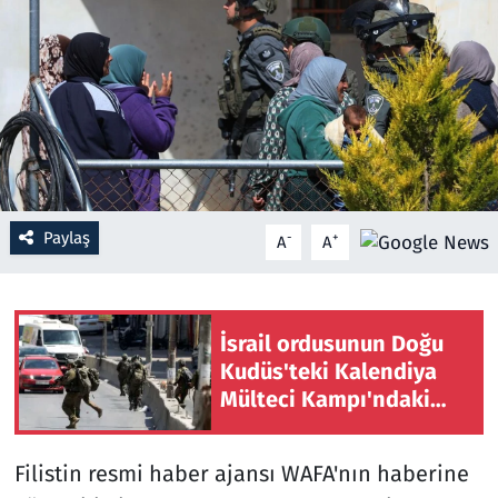
Resmi İlanlar
Rüya Tabirleri
Sağlık
Savunma Sanayi
Paylaş
-
+
A
A
Seçim 2023
Spor
İsrail ordusunun Doğu
Kudüs'teki Kalendiya
Teknoloji ve Bilim
Mülteci Kampı'ndaki
baskını ikinci gününde
Televizyon
sürüyor
Filistin resmi haber ajansı WAFA'nın haberine