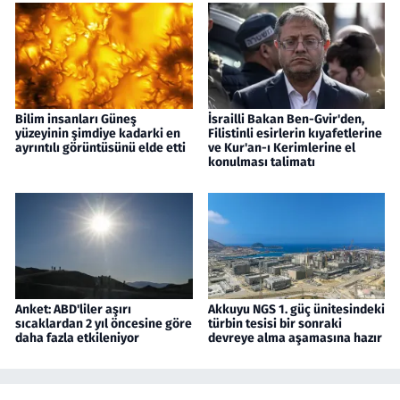
Bilim insanları Güneş
İsrailli Bakan Ben-Gvir'den,
yüzeyinin şimdiye kadarki en
Filistinli esirlerin kıyafetlerine
ayrıntılı görüntüsünü elde etti
ve Kur'an-ı Kerimlerine el
konulması talimatı
Anket: ABD'liler aşırı
Akkuyu NGS 1. güç ünitesindeki
sıcaklardan 2 yıl öncesine göre
türbin tesisi bir sonraki
daha fazla etkileniyor
devreye alma aşamasına hazır