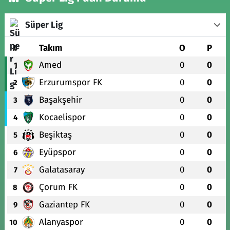
Süper Lig
#
Takım
O
P
Amed
0
0
1
Erzurumspor FK
0
0
2
Başakşehir
0
0
3
Kocaelispor
0
0
4
Beşiktaş
0
0
5
Eyüpspor
0
0
6
Galatasaray
0
0
7
Çorum FK
0
0
8
Gaziantep FK
0
0
9
Alanyaspor
0
0
10