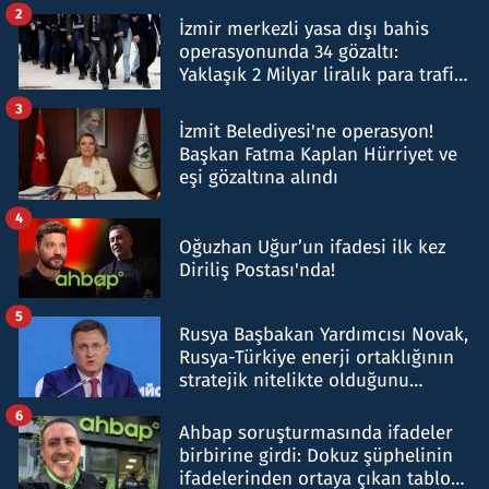
hakkında gözaltı kararı
2
İzmir merkezli yasa dışı bahis
operasyonunda 34 gözaltı:
Yaklaşık 2 Milyar liralık para trafiği
tespit edildi
3
İzmit Belediyesi'ne operasyon!
Başkan Fatma Kaplan Hürriyet ve
eşi gözaltına alındı
4
Oğuzhan Uğur’un ifadesi ilk kez
Diriliş Postası'nda!
5
Rusya Başbakan Yardımcısı Novak,
Rusya-Türkiye enerji ortaklığının
stratejik nitelikte olduğunu
belirtti
6
Ahbap soruşturmasında ifadeler
birbirine girdi: Dokuz şüphelinin
ifadelerinden ortaya çıkan tablo