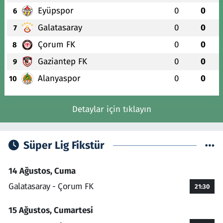
Eyüpspor
0
0
6
Galatasaray
0
0
7
Çorum FK
0
0
8
Gaziantep FK
0
0
9
Alanyaspor
0
0
10
Detaylar için tıklayın
Süper Lig Fikstür
14 Ağustos, Cuma
Galatasaray - Çorum FK
21:30
15 Ağustos, Cumartesi