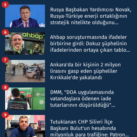
5
Rusya Başbakan Yardımcısı Novak,
Rusya-Türkiye enerji ortaklığının
stratejik nitelikte olduğunu
belirtti
6
Ahbap soruşturmasında ifadeler
birbirine girdi: Dokuz şüphelinin
ifadelerinden ortaya çıkan tablo
şok etti
7
Ankara'da bir kişinin 2 milyon
lirasını gasp eden şüpheliler
Kırıkkale'de yakalandı
8
DMM, "DOA uygulamasında
vatandaşlara ödenen iade
tutarlarının düşürüldüğü"
iddiasını yalanladı
9
Tutuklanan CHP Silivri İlçe
Başkanı Bulut'un hesabında
milyonluk para trafiğine: Patron