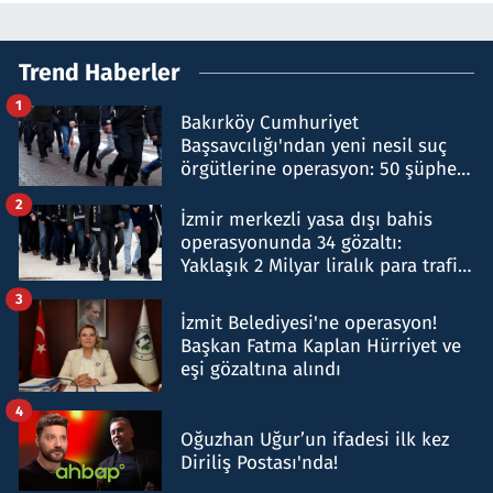
Trend Haberler
1
Bakırköy Cumhuriyet
Başsavcılığı'ndan yeni nesil suç
örgütlerine operasyon: 50 şüpheli
hakkında gözaltı kararı
2
İzmir merkezli yasa dışı bahis
operasyonunda 34 gözaltı:
Yaklaşık 2 Milyar liralık para trafiği
tespit edildi
3
İzmit Belediyesi'ne operasyon!
Başkan Fatma Kaplan Hürriyet ve
eşi gözaltına alındı
4
Oğuzhan Uğur’un ifadesi ilk kez
Diriliş Postası'nda!