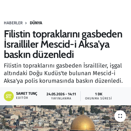
Gündem
HABERLER
DÜNYA
Haber
Filistin topraklarını gasbeden
Kültür Sanat
İsrailliler Mescid-i Aksa'ya
baskın düzenledi
Kurumsal Haberler
Filistin topraklarını gasbeden İsrailliler, işgal
Lezzet Durağı
altındaki Doğu Kudüs'te bulunan Mescid-i
Aksa'ya polis korumasında baskın düzenledi.
Memur ve Kamu
SAMET TUNÇ
24.05.2026 - 14:11
1 DK
EDITÖR
YAYINLANMA
OKUNMA SÜRESI
Otomobil
Oyun
Ramazan