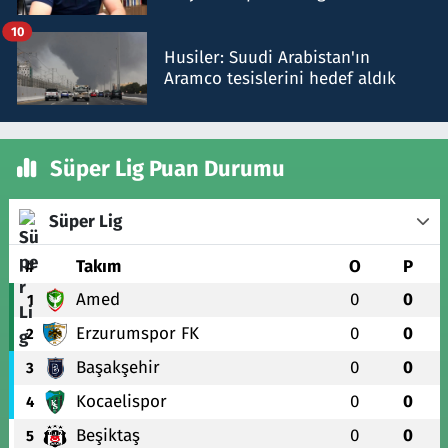
talimat verdi, ben gönderdim
10
Husiler: Suudi Arabistan'ın
Aramco tesislerini hedef aldık
Süper Lig Puan Durumu
Süper Lig
#
Takım
O
P
Amed
0
0
1
Erzurumspor FK
0
0
2
Başakşehir
0
0
3
Kocaelispor
0
0
4
Beşiktaş
0
0
5