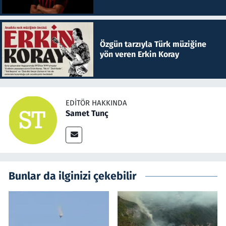
Özgün tarzıyla Türk müziğine
yön veren Erkin Koray
EDITÖR HAKKINDA
Samet Tunç
Bunlar da ilginizi çekebilir