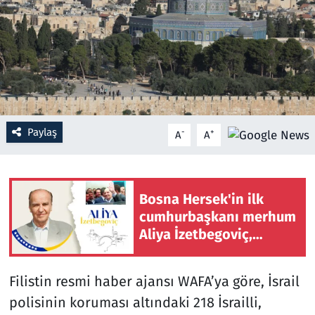
Resmi İlanlar
Rüya Tabirleri
Sağlık
Paylaş
-
+
A
A
Savunma Sanayi
Seçim 2023
Bosna Hersek'in ilk
Spor
cumhurbaşkanı merhum
Aliya İzetbegoviç,
Teknoloji ve Bilim
doğumunun 101'inci
yılında anılıyor
Filistin resmi haber ajansı WAFA’ya göre, İsrail
Televizyon
polisinin koruması altındaki 218 İsrailli,