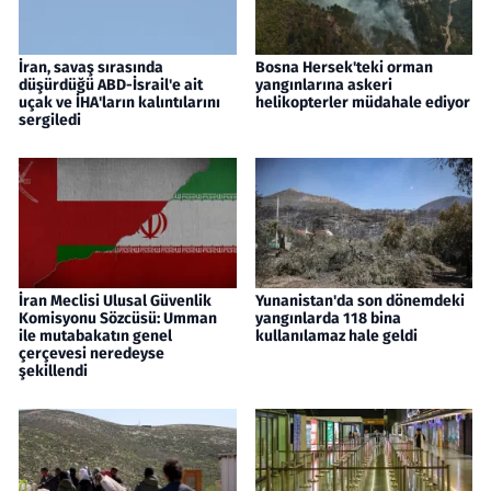
İran, savaş sırasında
Bosna Hersek'teki orman
düşürdüğü ABD-İsrail'e ait
yangınlarına askeri
uçak ve İHA'ların kalıntılarını
helikopterler müdahale ediyor
sergiledi
İran Meclisi Ulusal Güvenlik
Yunanistan'da son dönemdeki
Komisyonu Sözcüsü: Umman
yangınlarda 118 bina
ile mutabakatın genel
kullanılamaz hale geldi
çerçevesi neredeyse
şekillendi