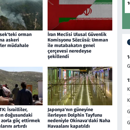
1
sek'teki orman
İran Meclisi Ulusal Güvenlik
na askeri
Komisyonu Sözcüsü: Umman
rler müdahale
ile mutabakatın genel
çerçevesi neredeyse
şekillendi
1
G
1
K
K
TK: İsrailliler,
Japonya'nın güneyine
G
ın doğusundaki
ilerleyen Dolphin Tayfunu
 zorla göç ettirmek
nedeniyle Okinava'daki Naha
G
ılarını artırdı
Havaalanı kapatıldı