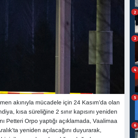
2
3
4
5
men akınıyla mücadele için 24 Kasım’da olan
ndiya, kısa süreliğine 2 sınır kapısını yeniden
nı Petteri Orpo yaptığı açıklamada, Vaalimaa
6
Aralık’ta yeniden açılacağını duyurarak,