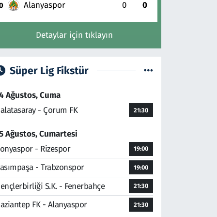
Alanyaspor
0
0
0
Detaylar için tıklayın
Süper Lig Fikstür
4 Ağustos, Cuma
alatasaray - Çorum FK
21:30
5 Ağustos, Cumartesi
onyaspor - Rizespor
19:00
asımpaşa - Trabzonspor
19:00
ençlerbirliği S.K. - Fenerbahçe
21:30
aziantep FK - Alanyaspor
21:30