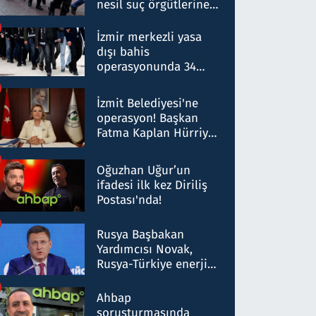
nesil suç örgütlerine
operasyon: 50 şüpheli
hakkında gözaltı kararı
İzmir merkezli yasa
dışı bahis
operasyonunda 34
gözaltı: Yaklaşık 2
Milyar liralık para
İzmit Belediyesi'ne
trafiği tespit edildi
operasyon! Başkan
Fatma Kaplan Hürriyet
ve eşi gözaltına alındı
Oğuzhan Uğur’un
ifadesi ilk kez Diriliş
Postası'nda!
Rusya Başbakan
Yardımcısı Novak,
Rusya-Türkiye enerji
ortaklığının stratejik
nitelikte olduğunu
Ahbap
belirtti
soruşturmasında