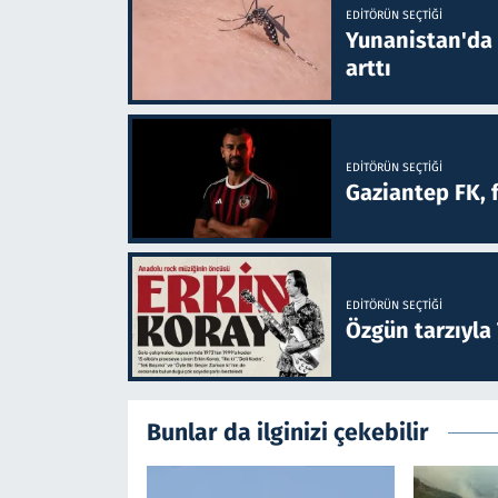
EDITÖRÜN SEÇTIĞI
Yunanistan'da B
arttı
EDITÖRÜN SEÇTIĞI
Gaziantep FK, 
EDITÖRÜN SEÇTIĞI
Özgün tarzıyla
Bunlar da ilginizi çekebilir