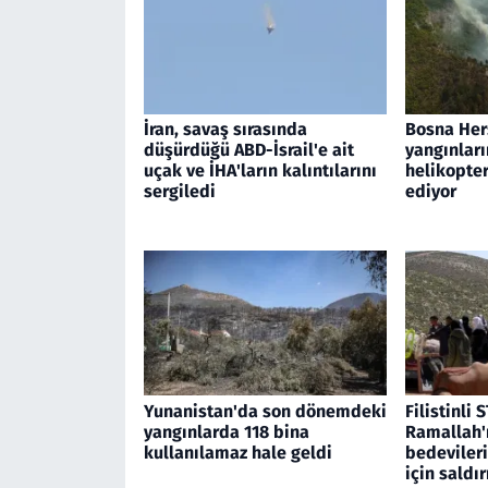
İran, savaş sırasında
Bosna Her
düşürdüğü ABD-İsrail'e ait
yangınları
uçak ve İHA'ların kalıntılarını
helikopte
sergiledi
ediyor
Yunanistan'da son dönemdeki
Filistinli S
yangınlarda 118 bina
Ramallah'
kullanılamaz hale geldi
bedevileri
için saldır