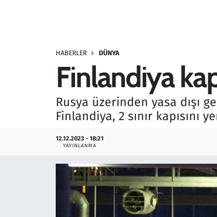
Resmi İlanlar
Rüya Tabirleri
HABERLER
DÜNYA
Finlandiya kap
Sağlık
Savunma Sanayi
Rusya üzerinden yasa dışı geç
Finlandiya, 2 sınır kapısını y
Seçim 2023
12.12.2023 - 18:21
Spor
YAYINLANMA
Teknoloji ve Bilim
Televizyon