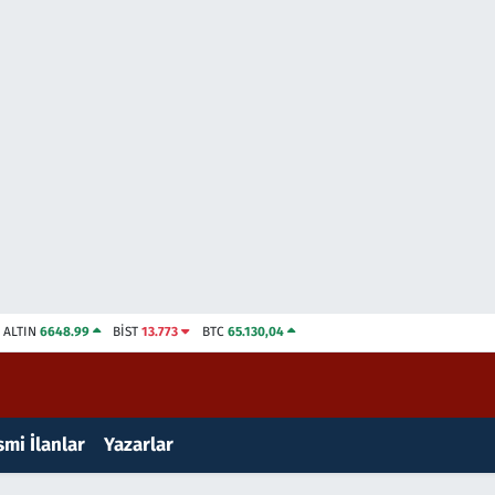
ALTIN
6648.99
BİST
13.773
BTC
65.130,04
mi İlanlar
Yazarlar