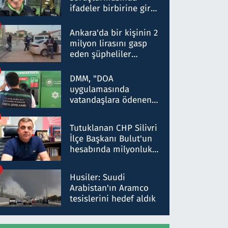
ifadeler birbirine girdi:
Dokuz şüphelinin
ifadelerinden ortaya
Ankara'da bir kişinin 2
çıkan tablo şok etti
milyon lirasını gasp
eden şüpheliler
Kırıkkale'de yakalandı
DMM, "DOA
uygulamasında
vatandaşlara ödenen
iade tutarlarının
düşürüldüğü" iddiasını
Tutuklanan CHP Silivri
yalanladı
İlçe Başkanı Bulut'un
hesabında milyonluk
para trafiğine: Patron
talimat verdi, ben
Husiler: Suudi
gönderdim
Arabistan'ın Aramco
tesislerini hedef aldık