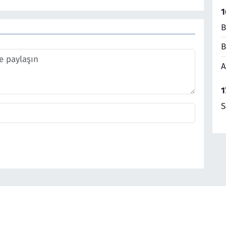
1
B
B
A
1
S