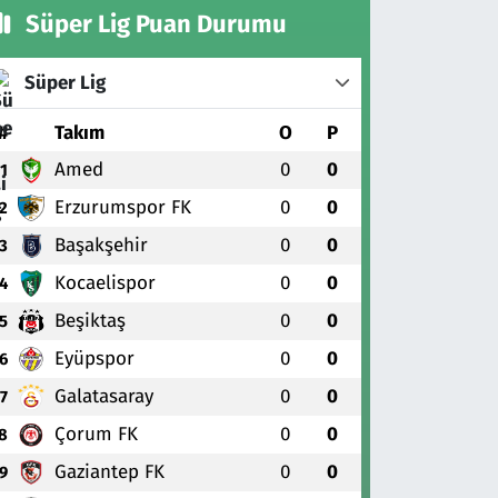
Süper Lig Puan Durumu
Süper Lig
#
Takım
O
P
Amed
0
0
1
Erzurumspor FK
0
0
2
Başakşehir
0
0
3
Kocaelispor
0
0
4
Beşiktaş
0
0
5
Eyüpspor
0
0
6
Galatasaray
0
0
7
Çorum FK
0
0
8
Gaziantep FK
0
0
9