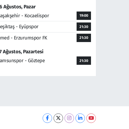
6 Ağustos, Pazar
aşakşehir - Kocaelispor
19:00
eşiktaş - Eyüpspor
21:30
med - Erzurumspor FK
21:30
7 Ağustos, Pazartesi
amsunspor - Göztepe
21:30