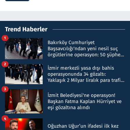
Trend Haberler
1
Bakırköy Cumhuriyet
Başsavcılığı'ndan yeni nesil suç
örgütlerine operasyon: 50 şüpheli
hakkında gözaltı kararı
2
İzmir merkezli yasa dışı bahis
operasyonunda 34 gözaltı:
Yaklaşık 2 Milyar liralık para trafiği
tespit edildi
3
İzmit Belediyesi'ne operasyon!
Başkan Fatma Kaplan Hürriyet ve
eşi gözaltına alındı
4
Oğuzhan Uğur’un ifadesi ilk kez