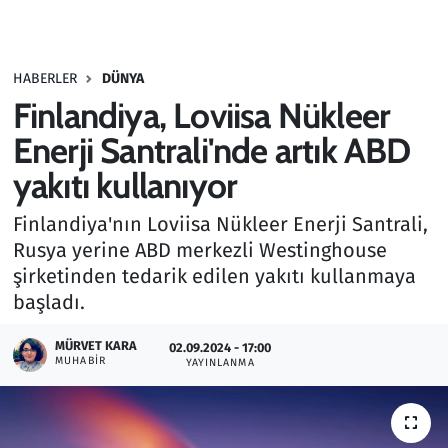
Gündem
HABERLER
DÜNYA
Haber
Finlandiya, Loviisa Nükleer
Kültür Sanat
Enerji Santrali'nde artık ABD
yakıtı kullanıyor
Kurumsal Haberler
Finlandiya'nın Loviisa Nükleer Enerji Santrali,
Lezzet Durağı
Rusya yerine ABD merkezli Westinghouse
şirketinden tedarik edilen yakıtı kullanmaya
Memur ve Kamu
başladı.
Otomobil
MÜRVET KARA
02.09.2024 - 17:00
MUHABIR
YAYINLANMA
Oyun
Ramazan