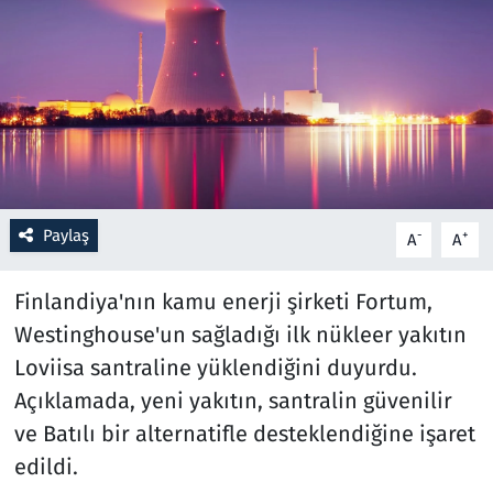
Resmi İlanlar
Rüya Tabirleri
Sağlık
Savunma Sanayi
Paylaş
-
+
A
A
Seçim 2023
Finlandiya'nın kamu enerji şirketi Fortum,
Spor
Westinghouse'un sağladığı ilk nükleer yakıtın
Loviisa santraline yüklendiğini duyurdu.
Teknoloji ve Bilim
Açıklamada, yeni yakıtın, santralin güvenilir
ve Batılı bir alternatifle desteklendiğine işaret
Televizyon
edildi.