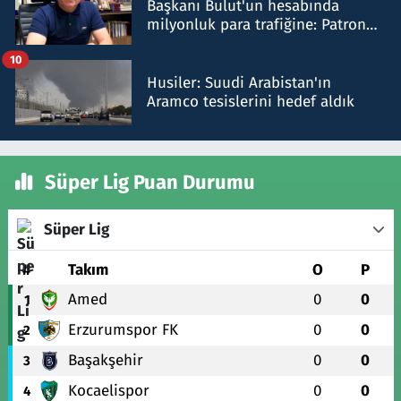
Başkanı Bulut'un hesabında
milyonluk para trafiğine: Patron
talimat verdi, ben gönderdim
10
Husiler: Suudi Arabistan'ın
Aramco tesislerini hedef aldık
Süper Lig Puan Durumu
Süper Lig
#
Takım
O
P
Amed
0
0
1
Erzurumspor FK
0
0
2
Başakşehir
0
0
3
Kocaelispor
0
0
4