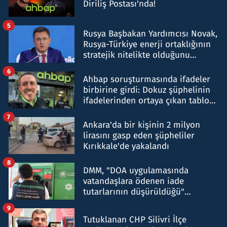
Diriliş Postası'nda!
5
Rusya Başbakan Yardımcısı Novak,
Rusya-Türkiye enerji ortaklığının
stratejik nitelikte olduğunu
belirtti
6
Ahbap soruşturmasında ifadeler
birbirine girdi: Dokuz şüphelinin
ifadelerinden ortaya çıkan tablo
şok etti
7
Ankara'da bir kişinin 2 milyon
lirasını gasp eden şüpheliler
Kırıkkale'de yakalandı
8
DMM, "DOA uygulamasında
vatandaşlara ödenen iade
tutarlarının düşürüldüğü"
iddiasını yalanladı
9
Tutuklanan CHP Silivri İlçe