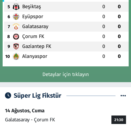
Beşiktaş
0
0
5
Eyüpspor
0
0
6
Galatasaray
0
0
7
Çorum FK
0
0
8
Gaziantep FK
0
0
9
Alanyaspor
0
0
10
Detaylar için tıklayın
Süper Lig Fikstür
14 Ağustos, Cuma
Galatasaray - Çorum FK
21:30