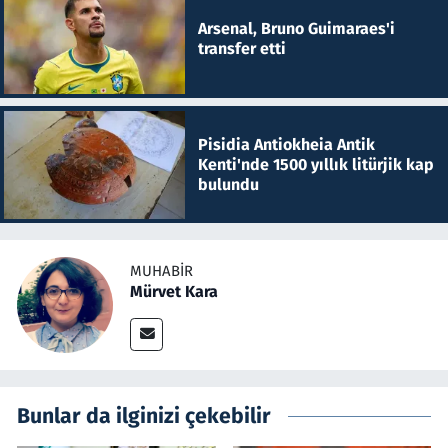
Arsenal, Bruno Guimaraes'i
transfer etti
Pisidia Antiokheia Antik
Kenti'nde 1500 yıllık litürjik kap
bulundu
MUHABIR
Mürvet Kara
Bunlar da ilginizi çekebilir