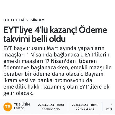
Gündem
FOTO GALERI
GÜNDEM
Haber
EYT'liye 4'lü kazanç! Ödeme
Kültür Sanat
takvimi belli oldu
EYT başvurusunu Mart ayında yapanların
Kurumsal Haberler
maaşları 1 Nisan'da bağlanacak. EYT'lilerin
emekli maaşları 17 Nisan'dan itibaren
Lezzet Durağı
ödenmeye başlanacakken, emekli maaşı ile
beraber bir ödeme daha olacak. Bayram
Memur ve Kamu
ikramiyesi ve banka promosyonu da
emeklilik hakkı kazanmış olan EYT'lilere ek
Otomobil
gelir olacak.
Oyun
TE BILISIM
22.03.2023 - 10:41
22.03.2023 - 10:50
14
EDITÖR
YAYINLANMA
GÜNCELLEME
PAYLA
Ramazan