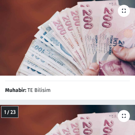
Resmi İlanlar
Rüya Tabirleri
Sağlık
Savunma Sanayi
Seçim 2023
Muhabir:
TE Bilisim
Spor
Teknoloji ve Bilim
1 / 23
Televizyon