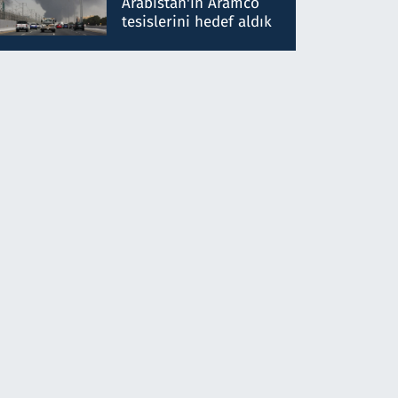
Arabistan'ın Aramco
tesislerini hedef aldık