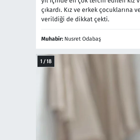
yıl içinde en çok tercih edilen kız
çıkardı. Kız ve erkek çocuklarına v
verildiği de dikkat çekti.
Muhabir:
Nusret Odabaş
1 / 18