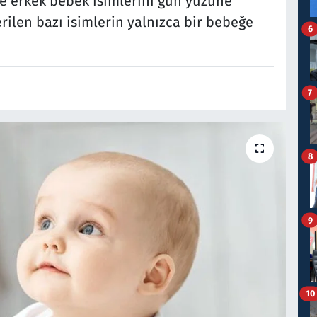
 ve erkek bebek isimlerini gün yüzüne
erilen bazı isimlerin yalnızca bir bebeğe
6
7
8
9
10