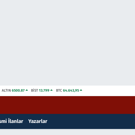
ALTIN
6500.87
BİST
13.799
BTC
64.643,95
mi İlanlar
Yazarlar