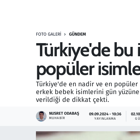
Resmi İlanlar
Rüya Tabirleri
FOTO GALERI
GÜNDEM
Türkiye'de bu
Sağlık
popüler isimle
Savunma Sanayi
Seçim 2023
Türkiye'de en nadir ve en popüler ol
erkek bebek isimlerini gün yüzüne 
Spor
verildiği de dikkat çekti.
Teknoloji ve Bilim
NUSRET ODABAŞ
09.09.2024 - 10:36
02.10
MUHABIR
YAYINLANMA
GÜ
Televizyon