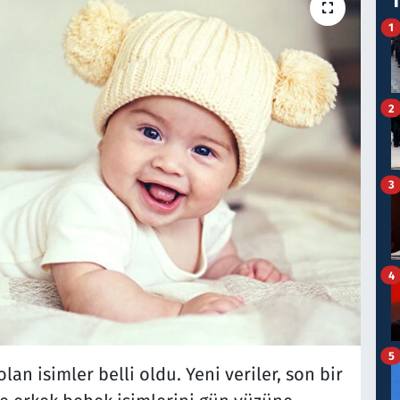
1
2
3
4
5
an isimler belli oldu. Yeni veriler, son bir