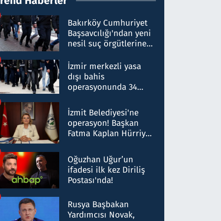
Trend Haberler
Bakırköy Cumhuriyet
Başsavcılığı'ndan yeni
nesil suç örgütlerine
operasyon: 50 şüpheli
hakkında gözaltı kararı
İzmir merkezli yasa
dışı bahis
operasyonunda 34
gözaltı: Yaklaşık 2
Milyar liralık para
İzmit Belediyesi'ne
trafiği tespit edildi
operasyon! Başkan
Fatma Kaplan Hürriyet
ve eşi gözaltına alındı
Oğuzhan Uğur’un
ifadesi ilk kez Diriliş
Postası'nda!
Rusya Başbakan
Yardımcısı Novak,