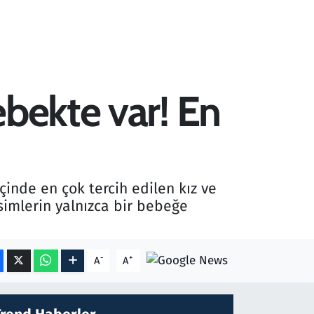
ebekte var! En
içinde en çok tercih edilen kız ve
isimlerin yalnızca bir bebeğe
-
+
A
A