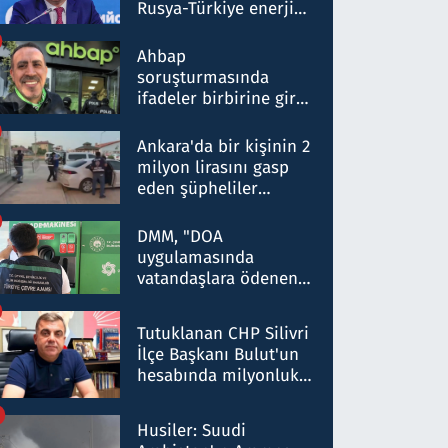
Rusya-Türkiye enerji
ortaklığının stratejik
nitelikte olduğunu
Ahbap
belirtti
soruşturmasında
ifadeler birbirine girdi:
Dokuz şüphelinin
ifadelerinden ortaya
Ankara'da bir kişinin 2
çıkan tablo şok etti
milyon lirasını gasp
eden şüpheliler
Kırıkkale'de yakalandı
DMM, "DOA
uygulamasında
vatandaşlara ödenen
iade tutarlarının
düşürüldüğü" iddiasını
Tutuklanan CHP Silivri
yalanladı
İlçe Başkanı Bulut'un
hesabında milyonluk
para trafiğine: Patron
talimat verdi, ben
Husiler: Suudi
gönderdim