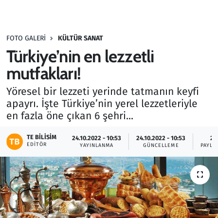
Gündem
FOTO GALERI
KÜLTÜR SANAT
Haber
Türkiye’nin en lezzetli
Kültür Sanat
mutfakları!
Yöresel bir lezzeti yerinde tatmanın keyfi
Kurumsal Haberler
apayrı. İşte Türkiye’nin yerel lezzetleriyle
en fazla öne çıkan 6 şehri...
Lezzet Durağı
TE BILISIM
24.10.2022 - 10:53
24.10.2022 - 10:53
29
Memur ve Kamu
EDITÖR
YAYINLANMA
GÜNCELLEME
PAYLA
Otomobil
Oyun
Ramazan