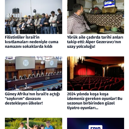
Filistinliler İsrail'in
Yörük aile çadırda tarihi anları
kısıtlamaları nedeniyle cuma
takip etti: Alper Gezeravcı'nın
namazını sokaklarda kıldı
uzay yolculuğu!
Güney Afrika'nın İsrail'e açtığı
2024 yılında koşa koşa
"soykırım" davasını
izlemeniz gereken oyunlar! Bu
destekleyen ülkeler!
sezonun birbirinden güzel
tiyatro oyunları...