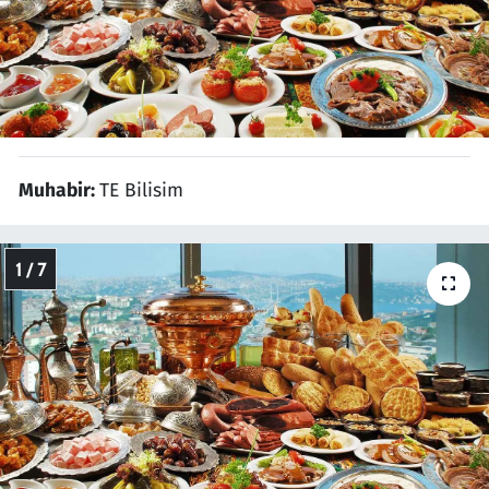
Resmi İlanlar
Rüya Tabirleri
Sağlık
Muhabir:
TE Bilisim
Savunma Sanayi
1 / 7
Seçim 2023
Spor
Teknoloji ve Bilim
Televizyon