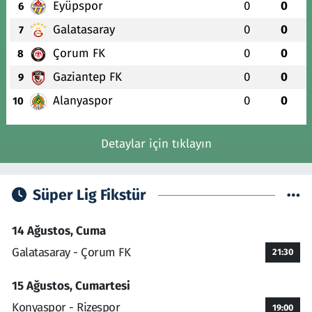
Eyüpspor
0
0
6
Galatasaray
0
0
7
Çorum FK
0
0
8
Gaziantep FK
0
0
9
Alanyaspor
0
0
10
Detaylar için tıklayın
Süper Lig Fikstür
14 Ağustos, Cuma
Galatasaray - Çorum FK
21:30
15 Ağustos, Cumartesi
Konyaspor - Rizespor
19:00