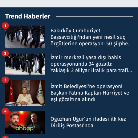
Trend Haberler
1
Bakırköy Cumhuriyet
Başsavcılığı'ndan yeni nesil suç
örgütlerine operasyon: 50 şüpheli
hakkında gözaltı kararı
2
İzmir merkezli yasa dışı bahis
operasyonunda 34 gözaltı:
Yaklaşık 2 Milyar liralık para trafiği
tespit edildi
3
İzmit Belediyesi'ne operasyon!
Başkan Fatma Kaplan Hürriyet ve
eşi gözaltına alındı
4
Oğuzhan Uğur’un ifadesi ilk kez
Diriliş Postası'nda!