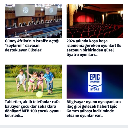
Güney Afrika'nın İsrail'e açtığı
2024 yılında koşa koşa
"soykırım" davasını
izlemeniz gereken oyunlar! Bu
destekleyen ülkeler!
sezonun birbirinden güzel
tiyatro oyunları...
Tabletler, akıllı telefonlar rafa
Bilgisayar oyunu oynayanlara
kalkıyor çocuklar sokaklara
ilaç gibi gelecek haber! Epic
dönüyor! MEB 100 çocuk oyunu
Games yılbaşı indiriminde
belirledi...
efsane oyunlar var...