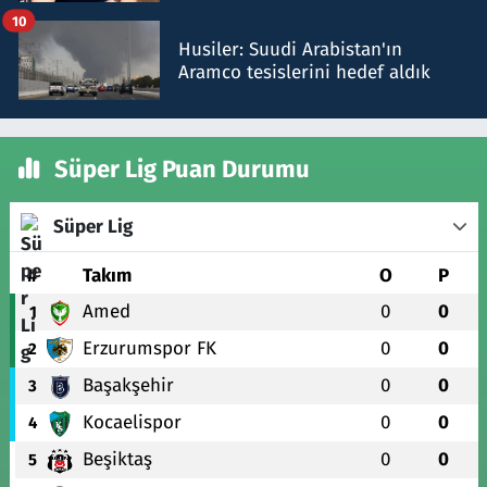
talimat verdi, ben gönderdim
10
Husiler: Suudi Arabistan'ın
Aramco tesislerini hedef aldık
Süper Lig Puan Durumu
Süper Lig
#
Takım
O
P
Amed
0
0
1
Erzurumspor FK
0
0
2
Başakşehir
0
0
3
Kocaelispor
0
0
4
Beşiktaş
0
0
5