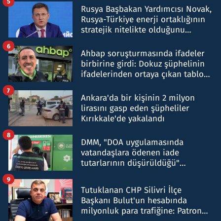
5
Rusya Başbakan Yardımcısı Novak,
Rusya-Türkiye enerji ortaklığının
stratejik nitelikte olduğunu
belirtti
6
Ahbap soruşturmasında ifadeler
birbirine girdi: Dokuz şüphelinin
ifadelerinden ortaya çıkan tablo
şok etti
7
Ankara'da bir kişinin 2 milyon
lirasını gasp eden şüpheliler
Kırıkkale'de yakalandı
8
DMM, "DOA uygulamasında
vatandaşlara ödenen iade
tutarlarının düşürüldüğü"
iddiasını yalanladı
9
Tutuklanan CHP Silivri İlçe
Başkanı Bulut'un hesabında
milyonluk para trafiğine: Patron