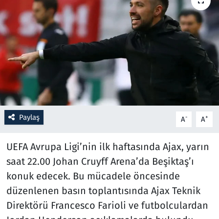
Resmi İlanlar
Rüya Tabirleri
Sağlık
Savunma Sanayi
Paylaş
-
+
A
A
Seçim 2023
UEFA Avrupa Ligi’nin ilk haftasında Ajax, yarın
Spor
saat 22.00 Johan Cruyff Arena’da Beşiktaş’ı
Teknoloji ve Bilim
konuk edecek. Bu mücadele öncesinde
düzenlenen basın toplantısında Ajax Teknik
Televizyon
Direktörü Francesco Farioli ve futbolculardan