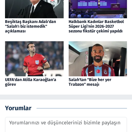
Beşiktaş Başkanı Adalı'dan
Halkbank Kadınlar Basketbol
"Salah'ı biz istemedik"
Süper Ligi'nin 2026-2027
açıklaması
sezonu fikstür çekimi yapıldı
UEFA'dan Atilla Karaoğlan'a
Salah'tan "Bize her yer
görev
Trabzon" mesajı
Yorumlar