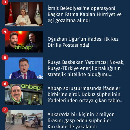
3
İzmit Belediyesi'ne operasyon!
Başkan Fatma Kaplan Hürriyet ve
eşi gözaltına alındı
4
Oğuzhan Uğur’un ifadesi ilk kez
Diriliş Postası'nda!
5
Rusya Başbakan Yardımcısı Novak,
Rusya-Türkiye enerji ortaklığının
stratejik nitelikte olduğunu
belirtti
6
Ahbap soruşturmasında ifadeler
birbirine girdi: Dokuz şüphelinin
ifadelerinden ortaya çıkan tablo
şok etti
7
Ankara'da bir kişinin 2 milyon
lirasını gasp eden şüpheliler
Kırıkkale'de yakalandı