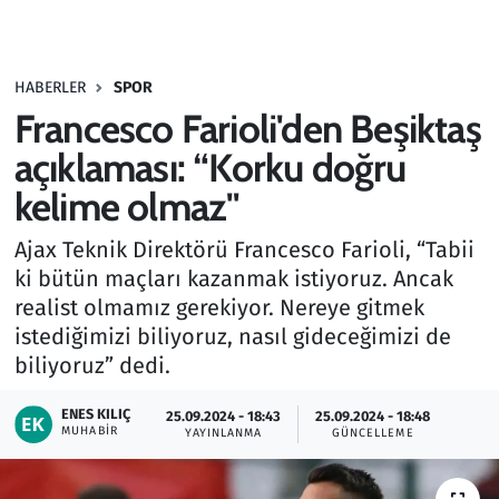
Gündem
HABERLER
SPOR
Haber
Francesco Farioli'den Beşiktaş
Kültür Sanat
açıklaması: “Korku doğru
kelime olmaz"
Kurumsal Haberler
Ajax Teknik Direktörü Francesco Farioli, “Tabii
Lezzet Durağı
ki bütün maçları kazanmak istiyoruz. Ancak
realist olmamız gerekiyor. Nereye gitmek
Memur ve Kamu
istediğimizi biliyoruz, nasıl gideceğimizi de
biliyoruz” dedi.
Otomobil
ENES KILIÇ
25.09.2024 - 18:43
25.09.2024 - 18:48
MUHABIR
Oyun
YAYINLANMA
GÜNCELLEME
Ramazan