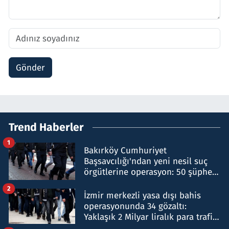
Gönder
Trend Haberler
1
Bakırköy Cumhuriyet
Başsavcılığı'ndan yeni nesil suç
örgütlerine operasyon: 50 şüpheli
hakkında gözaltı kararı
2
İzmir merkezli yasa dışı bahis
operasyonunda 34 gözaltı:
Yaklaşık 2 Milyar liralık para trafiği
tespit edildi