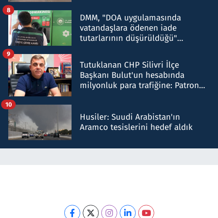
8
DMM, "DOA uygulamasında
vatandaşlara ödenen iade
tutarlarının düşürüldüğü"
iddiasını yalanladı
9
Tutuklanan CHP Silivri İlçe
Başkanı Bulut'un hesabında
milyonluk para trafiğine: Patron
talimat verdi, ben gönderdim
10
Husiler: Suudi Arabistan'ın
Aramco tesislerini hedef aldık