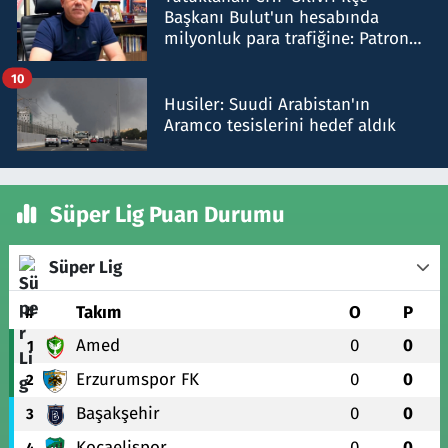
Başkanı Bulut'un hesabında
milyonluk para trafiğine: Patron
talimat verdi, ben gönderdim
10
Husiler: Suudi Arabistan'ın
Aramco tesislerini hedef aldık
Süper Lig Puan Durumu
Süper Lig
#
Takım
O
P
Amed
0
0
1
Erzurumspor FK
0
0
2
Başakşehir
0
0
3
Kocaelispor
0
0