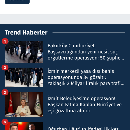
Trend Haberler
1
Bakırköy Cumhuriyet
Başsavcılığı'ndan yeni nesil suç
örgütlerine operasyon: 50 şüpheli
hakkında gözaltı kararı
2
İzmir merkezli yasa dışı bahis
operasyonunda 34 gözaltı:
Yaklaşık 2 Milyar liralık para trafiği
tespit edildi
3
İzmit Belediyesi'ne operasyon!
Başkan Fatma Kaplan Hürriyet ve
eşi gözaltına alındı
4
Oğuzhan Uğur’un ifadesi ilk kez