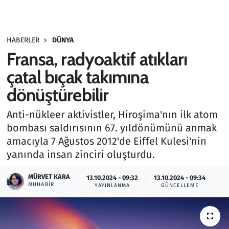
Gündem
HABERLER
DÜNYA
Haber
Fransa, radyoaktif atıkları
Kültür Sanat
çatal bıçak takımına
dönüştürebilir
Kurumsal Haberler
Anti-nükleer aktivistler, Hiroşima'nın ilk atom
Lezzet Durağı
bombası saldırısının 67. yıldönümünü anmak
amacıyla 7 Ağustos 2012'de Eiffel Kulesi'nin
Memur ve Kamu
yanında insan zinciri oluşturdu.
Otomobil
MÜRVET KARA
13.10.2024 - 09:32
13.10.2024 - 09:34
MUHABIR
YAYINLANMA
GÜNCELLEME
Oyun
Ramazan