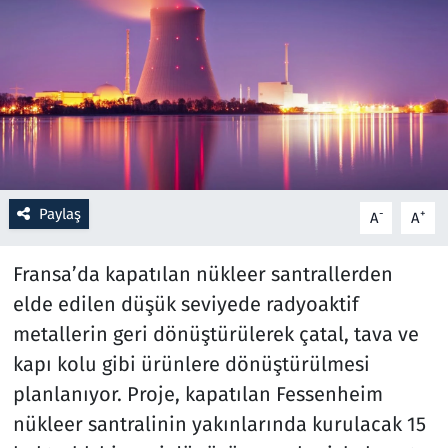
Resmi İlanlar
Rüya Tabirleri
Sağlık
Savunma Sanayi
Paylaş
-
+
A
A
Seçim 2023
Fransa’da kapatılan nükleer santrallerden
Spor
elde edilen düşük seviyede radyoaktif
metallerin geri dönüştürülerek çatal, tava ve
Teknoloji ve Bilim
kapı kolu gibi ürünlere dönüştürülmesi
planlanıyor. Proje, kapatılan Fessenheim
Televizyon
nükleer santralinin yakınlarında kurulacak 15