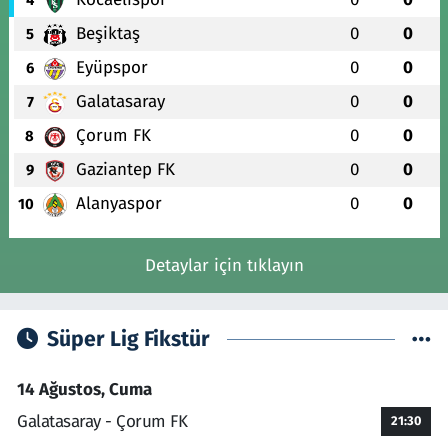
4
Beşiktaş
0
0
5
Eyüpspor
0
0
6
Galatasaray
0
0
7
Çorum FK
0
0
8
Gaziantep FK
0
0
9
Alanyaspor
0
0
10
Detaylar için tıklayın
Süper Lig Fikstür
14 Ağustos, Cuma
Galatasaray - Çorum FK
21:30