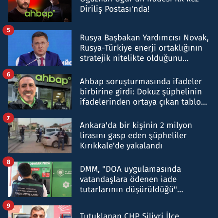
Diriliş Postası'nda!
5
Rusya Başbakan Yardımcısı Novak,
Rusya-Türkiye enerji ortaklığının
stratejik nitelikte olduğunu
belirtti
6
Ahbap soruşturmasında ifadeler
birbirine girdi: Dokuz şüphelinin
ifadelerinden ortaya çıkan tablo
şok etti
7
Ankara'da bir kişinin 2 milyon
lirasını gasp eden şüpheliler
Kırıkkale'de yakalandı
8
DMM, "DOA uygulamasında
vatandaşlara ödenen iade
tutarlarının düşürüldüğü"
iddiasını yalanladı
9
Tutuklanan CHP Silivri İlçe