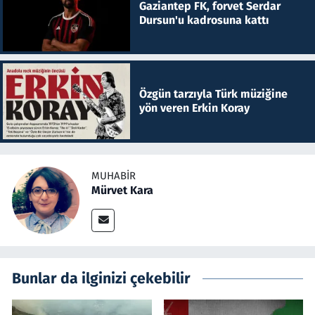
Gaziantep FK, forvet Serdar
Dursun'u kadrosuna kattı
Özgün tarzıyla Türk müziğine
yön veren Erkin Koray
MUHABIR
Mürvet Kara
Bunlar da ilginizi çekebilir