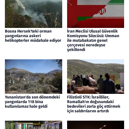
Bosna Hersek'teki orman
İran Meclisi Ulusal Güvenlik
yangınlarına askeri
Komisyonu Sözcüsü: Umman
helikopterler müdahale ediyor
ile mutabakatın genel
çerçevesi neredeyse
şekillendi
Yunanistan'da son dönemdeki
Filistinli STK: İsrailliler,
yangınlarda 118 bina
Ramallah'ın doğusundaki
kullanılamaz hale geldi
bedevileri zorla göç ettirmek
için saldırılarını artırdı