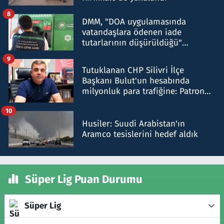
8
DMM, "DOA uygulamasında
vatandaşlara ödenen iade
tutarlarının düşürüldüğü"
iddiasını yalanladı
9
Tutuklanan CHP Silivri İlçe
Başkanı Bulut'un hesabında
milyonluk para trafiğine: Patron
talimat verdi, ben gönderdim
10
Husiler: Suudi Arabistan'ın
Aramco tesislerini hedef aldık
Süper Lig Puan Durumu
Süper Lig