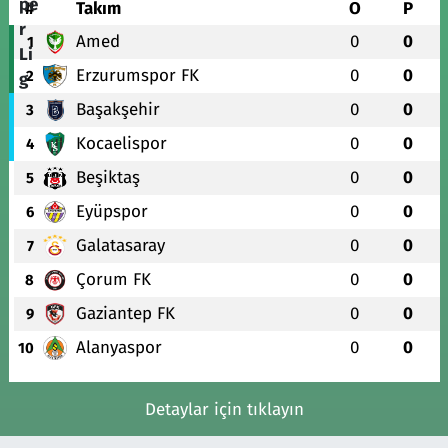
#
Takım
O
P
Amed
0
0
1
Erzurumspor FK
0
0
2
Başakşehir
0
0
3
Kocaelispor
0
0
4
Beşiktaş
0
0
5
Eyüpspor
0
0
6
Galatasaray
0
0
7
Çorum FK
0
0
8
Gaziantep FK
0
0
9
Alanyaspor
0
0
10
Detaylar için tıklayın