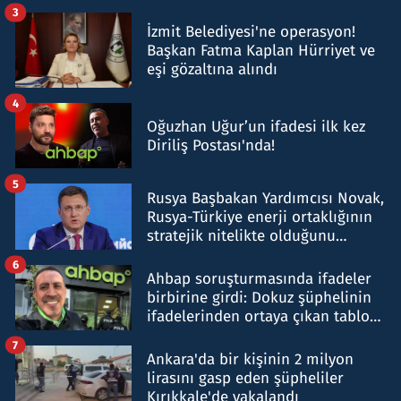
tespit edildi
3
İzmit Belediyesi'ne operasyon!
Başkan Fatma Kaplan Hürriyet ve
eşi gözaltına alındı
4
Oğuzhan Uğur’un ifadesi ilk kez
Diriliş Postası'nda!
5
Rusya Başbakan Yardımcısı Novak,
Rusya-Türkiye enerji ortaklığının
stratejik nitelikte olduğunu
belirtti
6
Ahbap soruşturmasında ifadeler
birbirine girdi: Dokuz şüphelinin
ifadelerinden ortaya çıkan tablo
şok etti
7
Ankara'da bir kişinin 2 milyon
lirasını gasp eden şüpheliler
Kırıkkale'de yakalandı