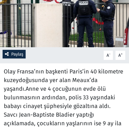
Resmi İlanlar
Rüya Tabirleri
Sağlık
Paylaş
-
+
A
A
Savunma Sanayi
Olay Fransa’nın başkenti Paris’in 40 kilometre
Seçim 2023
kuzeydoğusunda yer alan Meaux’da
Spor
yaşandı.Anne ve 4 çocuğunun evde ölü
bulunmasının ardından, polis 33 yaşındaki
Teknoloji ve Bilim
babayı cinayet şüphesiyle gözaltına aldı.
Savcı Jean-Baptiste Bladier yaptığı
Televizyon
açıklamada, çocukların yaşlarının ise 9 ay ila