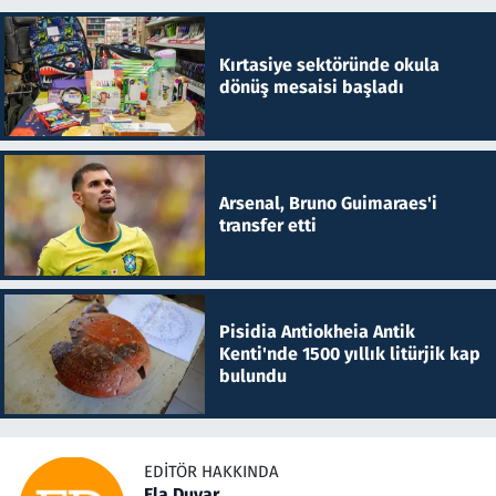
Kırtasiye sektöründe okula
dönüş mesaisi başladı
Arsenal, Bruno Guimaraes'i
transfer etti
Pisidia Antiokheia Antik
Kenti'nde 1500 yıllık litürjik kap
bulundu
EDITÖR HAKKINDA
Ela Duyar