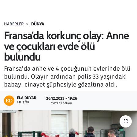
Gündem
HABERLER
DÜNYA
Haber
Fransa'da korkunç olay: Anne
Kültür Sanat
ve çocukları evde ölü
bulundu
Kurumsal Haberler
Fransa’da anne ve 4 çocuğunun evlerinde ölü
Lezzet Durağı
bulundu. Olayın ardından polis 33 yaşındaki
babayı cinayet şüphesiyle gözaltına aldı.
Memur ve Kamu
ELA DUYAR
26.12.2023 - 19:26
EDITÖR
YAYINLANMA
Otomobil
Oyun
Ramazan