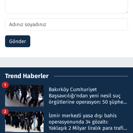
Gönder
Trend Haberler
1
Bakırköy Cumhuriyet
Başsavcılığı'ndan yeni nesil suç
örgütlerine operasyon: 50 şüpheli
hakkında gözaltı kararı
2
İzmir merkezli yasa dışı bahis
operasyonunda 34 gözaltı:
Yaklaşık 2 Milyar liralık para trafiği