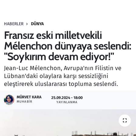
Gündem
HABERLER
DÜNYA
Haber
Fransız eski milletvekili
Kültür Sanat
Mélenchon dünyaya seslendi:
"Soykırım devam ediyor!"
Kurumsal Haberler
Jean-Luc Mélenchon, Avrupa'nın Filistin ve
Lezzet Durağı
Lübnan'daki olaylara karşı sessizliğini
eleştirerek uluslararası topluma seslendi.
Memur ve Kamu
MÜRVET KARA
25.09.2024 - 18:00
MUHABIR
YAYINLANMA
Otomobil
Oyun
Ramazan