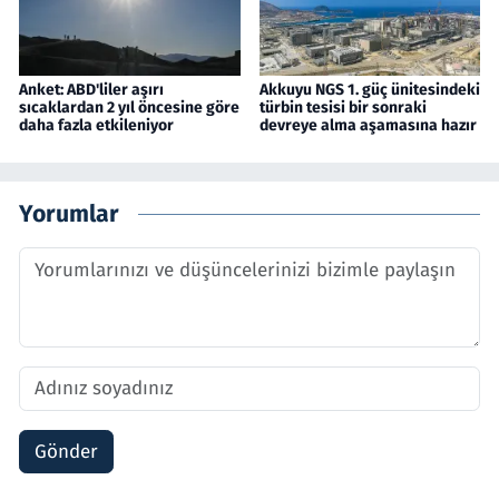
Anket: ABD'liler aşırı
Akkuyu NGS 1. güç ünitesindeki
sıcaklardan 2 yıl öncesine göre
türbin tesisi bir sonraki
daha fazla etkileniyor
devreye alma aşamasına hazır
Yorumlar
Gönder