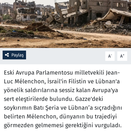
Resmi İlanlar
Rüya Tabirleri
Sağlık
Paylaş
-
+
A
A
Savunma Sanayi
Eski Avrupa Parlamentosu milletvekili Jean-
Seçim 2023
Luc Mélenchon, İsrail'in Filistin ve Lübnan'a
Spor
yönelik saldırılarına sessiz kalan Avrupa'ya
sert eleştirilerde bulundu. Gazze'deki
Teknoloji ve Bilim
soykırımın Batı Şeria ve Lübnan’a sıçradığını
belirten Mélenchon, dünyanın bu trajediyi
Televizyon
görmezden gelmemesi gerektiğini vurguladı.