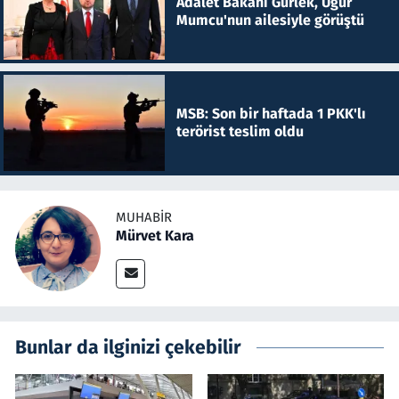
Adalet Bakanı Gürlek, Uğur
Mumcu'nun ailesiyle görüştü
MSB: Son bir haftada 1 PKK'lı
terörist teslim oldu
MUHABIR
Mürvet Kara
Bunlar da ilginizi çekebilir