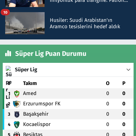
milyonluk para trafiğine: Patron
talimat verdi, ben gönderdim
10
Husiler: Suudi Arabistan'ın
Aramco tesislerini hedef aldık
Süper Lig Puan Durumu
Süper Lig
#
Takım
O
P
Amed
0
0
1
Erzurumspor FK
0
0
2
Başakşehir
0
0
3
Kocaelispor
0
0
4
Beşiktaş
0
0
5