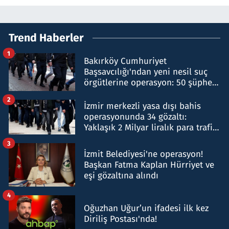
Trend Haberler
1
Bakırköy Cumhuriyet
Başsavcılığı'ndan yeni nesil suç
örgütlerine operasyon: 50 şüpheli
hakkında gözaltı kararı
2
İzmir merkezli yasa dışı bahis
operasyonunda 34 gözaltı:
Yaklaşık 2 Milyar liralık para trafiği
tespit edildi
3
İzmit Belediyesi'ne operasyon!
Başkan Fatma Kaplan Hürriyet ve
eşi gözaltına alındı
4
Oğuzhan Uğur’un ifadesi ilk kez
Diriliş Postası'nda!