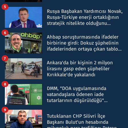
5
Rusya Başbakan Yardımcısı Novak,
Rusya-Türkiye enerji ortaklığının
stratejik nitelikte olduğunu
belirtti
6
Ahbap soruşturmasında ifadeler
birbirine girdi: Dokuz şüphelinin
ifadelerinden ortaya çıkan tablo
şok etti
7
Ankara'da bir kişinin 2 milyon
lirasını gasp eden şüpheliler
Kırıkkale'de yakalandı
8
DMM, "DOA uygulamasında
vatandaşlara ödenen iade
tutarlarının düşürüldüğü"
iddiasını yalanladı
9
Tutuklanan CHP Silivri İlçe
Başkanı Bulut'un hesabında