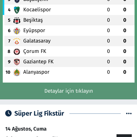
Kocaelispor
0
0
4
Beşiktaş
0
0
5
Eyüpspor
0
0
6
Galatasaray
0
0
7
Çorum FK
0
0
8
Gaziantep FK
0
0
9
Alanyaspor
0
0
10
Detaylar için tıklayın
Süper Lig Fikstür
14 Ağustos, Cuma