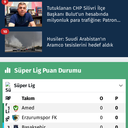
9
Tutuklanan CHP Silivri İlçe
Başkanı Bulut'un hesabında
milyonluk para trafiğine: Patron
talimat verdi, ben gönderdim
10
Husiler: Suudi Arabistan'ın
Aramco tesislerini hedef aldık
Süper Lig Puan Durumu
Süper Lig
#
Takım
O
P
Amed
0
0
1
Erzurumspor FK
0
0
2
Başakşehir
0
0
3