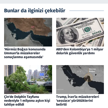
Bunlar da ilginizi çekebilir
'Hürmüz Boğazı konusunda
ABD'den Kolombiya'ya 1 milyar
Umman'la müzakereler
dolarlık güvenlik yardımı
sonuçlanma aşamasında'
Çin'de Dolphin Tayfunu
Trump, İran'la müzakereleri
nedeniyle 1 milyonu aşkın kişi
'sessizce' yürüttüklerini
tahliye edildi
belirtti