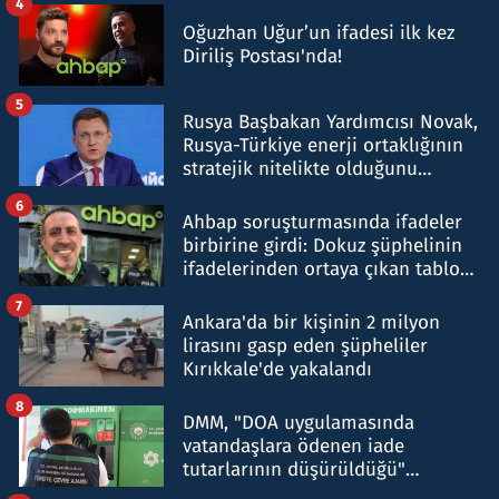
4
Oğuzhan Uğur’un ifadesi ilk kez
Diriliş Postası'nda!
5
Rusya Başbakan Yardımcısı Novak,
Rusya-Türkiye enerji ortaklığının
stratejik nitelikte olduğunu
belirtti
6
Ahbap soruşturmasında ifadeler
birbirine girdi: Dokuz şüphelinin
ifadelerinden ortaya çıkan tablo
şok etti
7
Ankara'da bir kişinin 2 milyon
lirasını gasp eden şüpheliler
Kırıkkale'de yakalandı
8
DMM, "DOA uygulamasında
vatandaşlara ödenen iade
tutarlarının düşürüldüğü"
iddiasını yalanladı