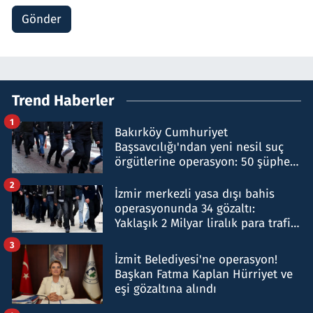
Gönder
Trend Haberler
1
Bakırköy Cumhuriyet
Başsavcılığı'ndan yeni nesil suç
örgütlerine operasyon: 50 şüpheli
hakkında gözaltı kararı
2
İzmir merkezli yasa dışı bahis
operasyonunda 34 gözaltı:
Yaklaşık 2 Milyar liralık para trafiği
tespit edildi
3
İzmit Belediyesi'ne operasyon!
Başkan Fatma Kaplan Hürriyet ve
eşi gözaltına alındı