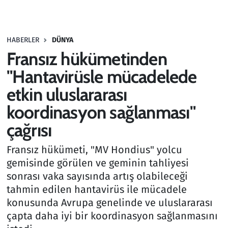
Gündem
HABERLER
DÜNYA
Haber
Fransız hükümetinden
Kültür Sanat
"Hantavirüsle mücadelede
etkin uluslararası
Kurumsal Haberler
koordinasyon sağlanması"
Lezzet Durağı
çağrısı
Memur ve Kamu
Fransız hükümeti, "MV Hondius" yolcu
gemisinde görülen ve geminin tahliyesi
Otomobil
sonrası vaka sayısında artış olabileceği
tahmin edilen hantavirüs ile mücadele
Oyun
konusunda Avrupa genelinde ve uluslararası
çapta daha iyi bir koordinasyon sağlanmasını
Ramazan