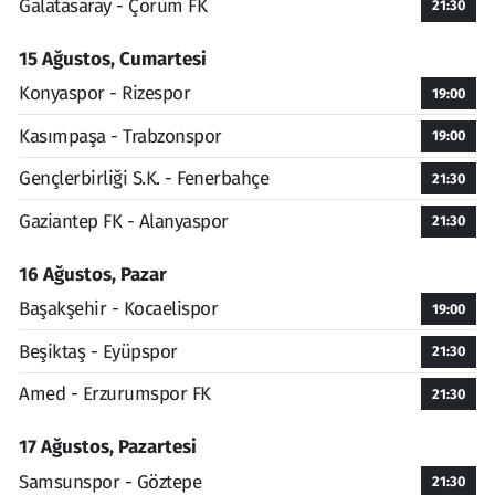
Galatasaray - Çorum FK
21:30
15 Ağustos, Cumartesi
Konyaspor - Rizespor
19:00
Kasımpaşa - Trabzonspor
19:00
Gençlerbirliği S.K. - Fenerbahçe
21:30
Gaziantep FK - Alanyaspor
21:30
16 Ağustos, Pazar
Başakşehir - Kocaelispor
19:00
Beşiktaş - Eyüpspor
21:30
Amed - Erzurumspor FK
21:30
17 Ağustos, Pazartesi
Samsunspor - Göztepe
21:30