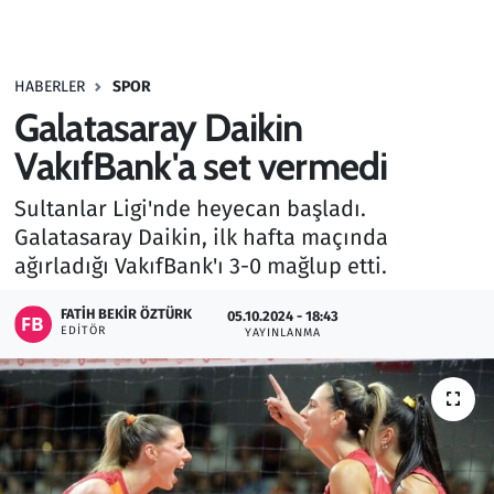
Gündem
HABERLER
SPOR
Haber
Galatasaray Daikin
Kültür Sanat
VakıfBank'a set vermedi
Sultanlar Ligi'nde heyecan başladı.
Kurumsal Haberler
Galatasaray Daikin, ilk hafta maçında
ağırladığı VakıfBank'ı 3-0 mağlup etti.
Lezzet Durağı
FATIH BEKIR ÖZTÜRK
05.10.2024 - 18:43
Memur ve Kamu
EDITÖR
YAYINLANMA
Otomobil
Oyun
Ramazan