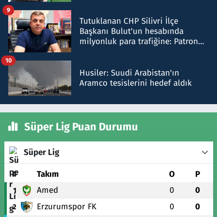
iddiasını yalanladı
9
Tutuklanan CHP Silivri İlçe
Başkanı Bulut'un hesabında
milyonluk para trafiğine: Patron
talimat verdi, ben gönderdim
10
Husiler: Suudi Arabistan'ın
Aramco tesislerini hedef aldık
Süper Lig Puan Durumu
Süper Lig
#
Takım
O
P
Amed
0
0
1
Erzurumspor FK
0
0
2