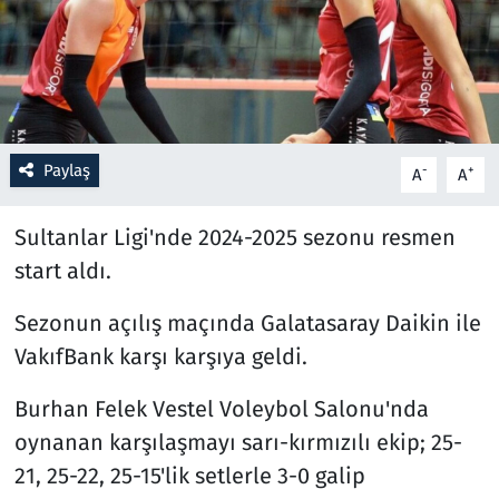
Resmi İlanlar
Rüya Tabirleri
Sağlık
Paylaş
-
+
A
A
Savunma Sanayi
Sultanlar Ligi'nde 2024-2025 sezonu resmen
start aldı.
Seçim 2023
Sezonun açılış maçında Galatasaray Daikin ile
Spor
VakıfBank karşı karşıya geldi.
Teknoloji ve Bilim
Burhan Felek Vestel Voleybol Salonu'nda
oynanan karşılaşmayı sarı-kırmızılı ekip; 25-
Televizyon
21, 25-22, 25-15'lik setlerle 3-0 galip