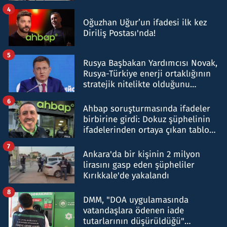
4
Oğuzhan Uğur’un ifadesi ilk kez
Diriliş Postası'nda!
5
Rusya Başbakan Yardımcısı Novak,
Rusya-Türkiye enerji ortaklığının
stratejik nitelikte olduğunu
belirtti
6
Ahbap soruşturmasında ifadeler
birbirine girdi: Dokuz şüphelinin
ifadelerinden ortaya çıkan tablo
şok etti
7
Ankara'da bir kişinin 2 milyon
lirasını gasp eden şüpheliler
Kırıkkale'de yakalandı
8
DMM, "DOA uygulamasında
vatandaşlara ödenen iade
tutarlarının düşürüldüğü"