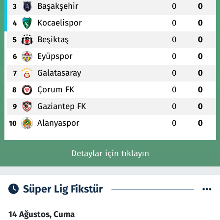
Başakşehir
0
0
3
Kocaelispor
0
0
4
Beşiktaş
0
0
5
Eyüpspor
0
0
6
Galatasaray
0
0
7
Çorum FK
0
0
8
Gaziantep FK
0
0
9
Alanyaspor
0
0
10
Detaylar için tıklayın
Süper Lig Fikstür
14 Ağustos, Cuma