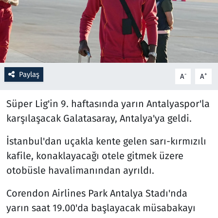
Resmi İlanlar
Rüya Tabirleri
Sağlık
Paylaş
-
+
A
A
Savunma Sanayi
Süper Lig'in 9. haftasında yarın Antalyaspor'la
karşılaşacak Galatasaray, Antalya'ya geldi.
Seçim 2023
İstanbul'dan uçakla kente gelen sarı-kırmızılı
Spor
kafile, konaklayacağı otele gitmek üzere
otobüsle havalimanından ayrıldı.
Teknoloji ve Bilim
Corendon Airlines Park Antalya Stadı'nda
Televizyon
yarın saat 19.00'da başlayacak müsabakayı