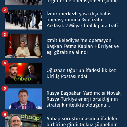
örgütlerine operasyon: 50 şüpheli
hakkında gözaltı kararı
2
İzmir merkezli yasa dışı bahis
operasyonunda 34 gözaltı:
Yaklaşık 2 Milyar liralık para trafiği
tespit edildi
3
İzmit Belediyesi'ne operasyon!
Başkan Fatma Kaplan Hürriyet ve
eşi gözaltına alındı
4
Oğuzhan Uğur’un ifadesi ilk kez
Diriliş Postası'nda!
5
Rusya Başbakan Yardımcısı Novak,
Rusya-Türkiye enerji ortaklığının
stratejik nitelikte olduğunu
belirtti
6
Ahbap soruşturmasında ifadeler
birbirine girdi: Dokuz şüphelinin