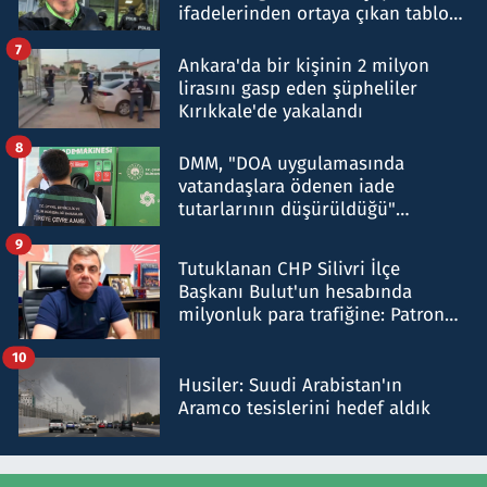
ifadelerinden ortaya çıkan tablo
şok etti
7
Ankara'da bir kişinin 2 milyon
lirasını gasp eden şüpheliler
Kırıkkale'de yakalandı
8
DMM, "DOA uygulamasında
vatandaşlara ödenen iade
tutarlarının düşürüldüğü"
iddiasını yalanladı
9
Tutuklanan CHP Silivri İlçe
Başkanı Bulut'un hesabında
milyonluk para trafiğine: Patron
talimat verdi, ben gönderdim
10
Husiler: Suudi Arabistan'ın
Aramco tesislerini hedef aldık