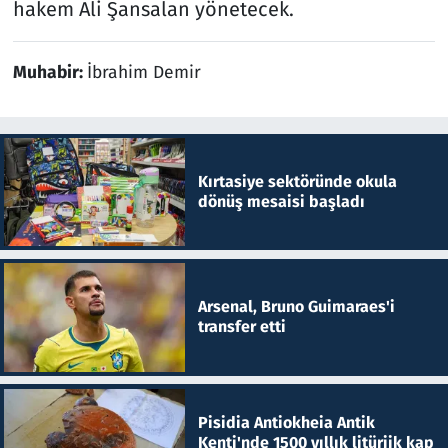
hakem Ali Şansalan yönetecek.
Muhabir:
İbrahim Demir
Kırtasiye sektöründe okula
dönüş mesaisi başladı
Arsenal, Bruno Guimaraes'i
transfer etti
Pisidia Antiokheia Antik
Kenti'nde 1500 yıllık litürjik kap