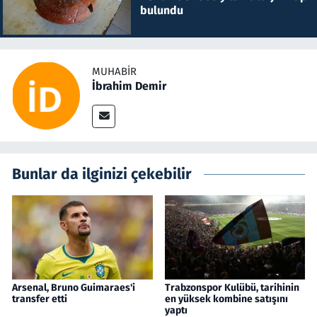
bulundu
MUHABIR
İbrahim Demir
Bunlar da ilginizi çekebilir
Arsenal, Bruno Guimaraes'i
Trabzonspor Kulübü, tarihinin
transfer etti
en yüksek kombine satışını
yaptı