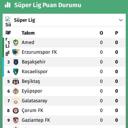
Süper Lig Puan Durumu
Süper Lig
#
Takım
O
P
Amed
0
0
1
Erzurumspor FK
0
0
2
Başakşehir
0
0
3
Kocaelispor
0
0
4
Beşiktaş
0
0
5
Eyüpspor
0
0
6
Galatasaray
0
0
7
Çorum FK
0
0
8
Gaziantep FK
0
0
9