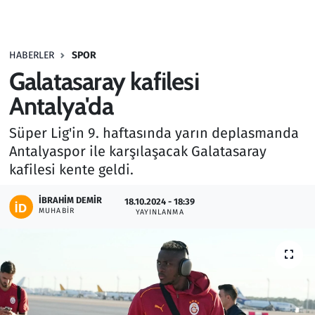
Gündem
HABERLER
SPOR
Haber
Galatasaray kafilesi
Kültür Sanat
Antalya'da
Süper Lig'in 9. haftasında yarın deplasmanda
Kurumsal Haberler
Antalyaspor ile karşılaşacak Galatasaray
kafilesi kente geldi.
Lezzet Durağı
İBRAHIM DEMIR
18.10.2024 - 18:39
Memur ve Kamu
MUHABIR
YAYINLANMA
Otomobil
Oyun
Ramazan