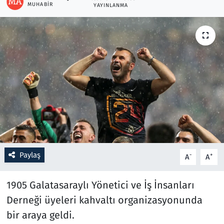
MUHABIR
YAYINLANMA
Resmi İlanlar
Rüya Tabirleri
Sağlık
Savunma Sanayi
Seçim 2023
Spor
Paylaş
-
+
A
A
Teknoloji ve Bilim
1905 Galatasaraylı Yönetici ve İş İnsanları
Derneği üyeleri kahvaltı organizasyonunda
Televizyon
bir araya geldi.