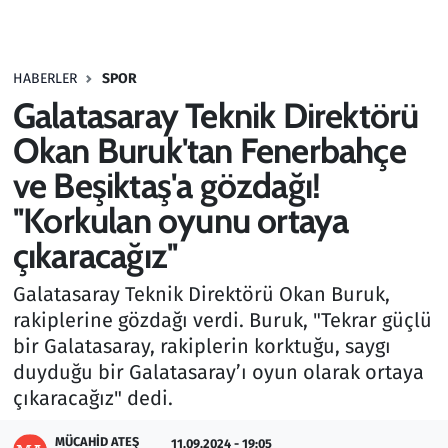
Gündem
HABERLER
SPOR
Haber
Galatasaray Teknik Direktörü
Kültür Sanat
Okan Buruk'tan Fenerbahçe
ve Beşiktaş'a gözdağı!
Kurumsal Haberler
''Korkulan oyunu ortaya
Lezzet Durağı
çıkaracağız''
Memur ve Kamu
Galatasaray Teknik Direktörü Okan Buruk,
rakiplerine gözdağı verdi. Buruk, "Tekrar güçlü
Otomobil
bir Galatasaray, rakiplerin korktuğu, saygı
duyduğu bir Galatasaray’ı oyun olarak ortaya
Oyun
çıkaracağız" dedi.
Ramazan
MÜCAHID ATEŞ
11.09.2024 - 19:05