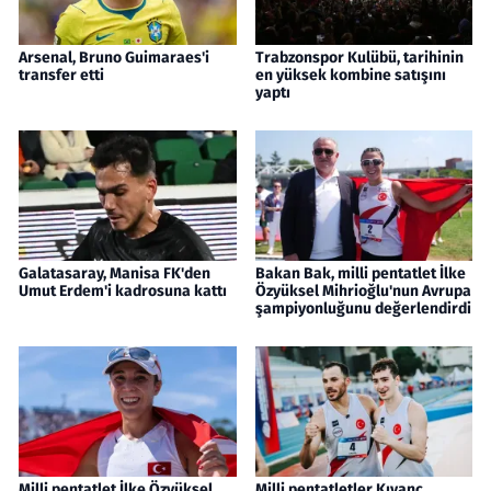
Arsenal, Bruno Guimaraes'i
Trabzonspor Kulübü, tarihinin
transfer etti
en yüksek kombine satışını
yaptı
Galatasaray, Manisa FK'den
Bakan Bak, milli pentatlet İlke
Umut Erdem'i kadrosuna kattı
Özyüksel Mihrioğlu'nun Avrupa
şampiyonluğunu değerlendirdi
Milli pentatlet İlke Özyüksel
Milli pentatletler Kıvanç