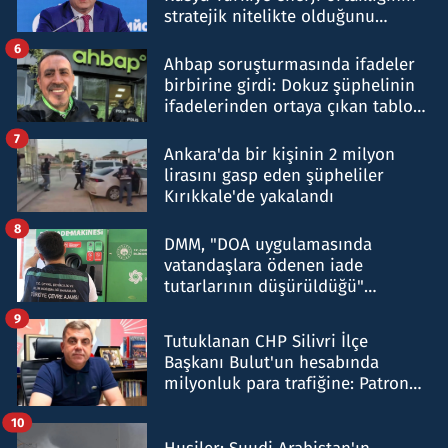
stratejik nitelikte olduğunu
belirtti
6
Ahbap soruşturmasında ifadeler
birbirine girdi: Dokuz şüphelinin
ifadelerinden ortaya çıkan tablo
şok etti
7
Ankara'da bir kişinin 2 milyon
lirasını gasp eden şüpheliler
Kırıkkale'de yakalandı
8
DMM, "DOA uygulamasında
vatandaşlara ödenen iade
tutarlarının düşürüldüğü"
iddiasını yalanladı
9
Tutuklanan CHP Silivri İlçe
Başkanı Bulut'un hesabında
milyonluk para trafiğine: Patron
talimat verdi, ben gönderdim
10