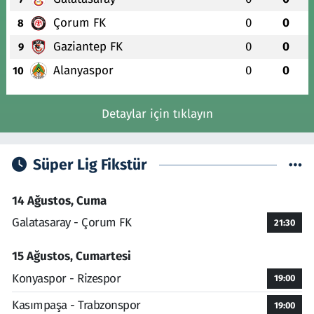
Çorum FK
0
0
8
Gaziantep FK
0
0
9
Alanyaspor
0
0
10
Detaylar için tıklayın
Süper Lig Fikstür
14 Ağustos, Cuma
Galatasaray - Çorum FK
21:30
15 Ağustos, Cumartesi
Konyaspor - Rizespor
19:00
Kasımpaşa - Trabzonspor
19:00