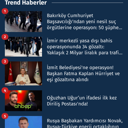
Trend Haberler
1
Bakırköy Cumhuriyet
Başsavcılığı'ndan yeni nesil suç
örgütlerine operasyon: 50 şüpheli
hakkında gözaltı kararı
2
İzmir merkezli yasa dışı bahis
operasyonunda 34 gözaltı:
Yaklaşık 2 Milyar liralık para trafiği
tespit edildi
3
İzmit Belediyesi'ne operasyon!
Başkan Fatma Kaplan Hürriyet ve
eşi gözaltına alındı
4
Oğuzhan Uğur’un ifadesi ilk kez
Diriliş Postası'nda!
5
Rusya Başbakan Yardımcısı Novak,
Rusya-Türkiye enerji ortaklığının