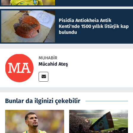
Pisidia Antiokheia Antik
Kenti'nde 1500 yıllık litürjik kap
bulundu
MUHABIR
Mücahid Ateş
Bunlar da ilginizi çekebilir