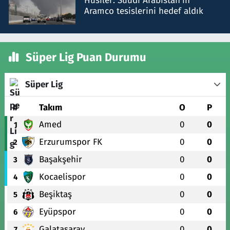
Husiler: Suudi Arabistan'ın
Aramco tesislerini hedef aldık
Süper Lig Puan Durumu
Süper Lig
#
Takım
O
P
Amed
0
0
1
Erzurumspor FK
0
0
2
Başakşehir
0
0
3
Kocaelispor
0
0
4
Beşiktaş
0
0
5
Eyüpspor
0
0
6
Galatasaray
0
0
7