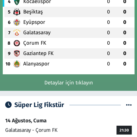
Kocaelispor
0
0
4
Beşiktaş
0
0
5
Eyüpspor
0
0
6
Galatasaray
0
0
7
Çorum FK
0
0
8
Gaziantep FK
0
0
9
Alanyaspor
0
0
10
Detaylar için tıklayın
Süper Lig Fikstür
14 Ağustos, Cuma
Galatasaray - Çorum FK
21:30