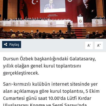
Resmi İlanlar
Rüya Tabirleri
Sağlık
Paylaş
-
+
A
A
Savunma Sanayi
Dursun Özbek başkanlığındaki Galatasaray,
Seçim 2023
yıllık olağan genel kurul toplantısını
Spor
gerçekleştirecek.
Teknoloji ve Bilim
Sarı-kırmızılı kulübün internet sitesinde yer
alan açıklamaya göre kurul toplantısı, 5 Ekim
Televizyon
Cumartesi günü saat 10.00'da Lütfi Kırdar
Uluslararası Kongre ve Sergi Sarayı'nda