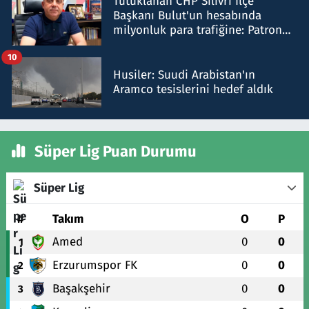
Tutuklanan CHP Silivri İlçe
Başkanı Bulut'un hesabında
milyonluk para trafiğine: Patron
talimat verdi, ben gönderdim
10
Husiler: Suudi Arabistan'ın
Aramco tesislerini hedef aldık
Süper Lig Puan Durumu
Süper Lig
#
Takım
O
P
Amed
0
0
1
Erzurumspor FK
0
0
2
Başakşehir
0
0
3