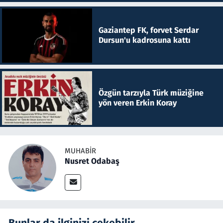
Gaziantep FK, forvet Serdar
Dursun'u kadrosuna kattı
Özgün tarzıyla Türk müziğine
yön veren Erkin Koray
MUHABIR
Nusret Odabaş