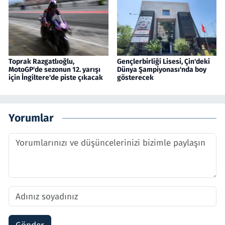
Toprak Razgatlıoğlu,
Gençlerbirliği Lisesi, Çin'deki
MotoGP'de sezonun 12. yarışı
Dünya Şampiyonası'nda boy
için İngiltere'de piste çıkacak
gösterecek
Yorumlar