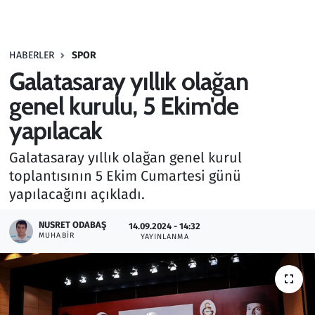
Gündem
HABERLER
SPOR
Haber
Galatasaray yıllık olağan
Kültür Sanat
genel kurulu, 5 Ekim'de
yapılacak
Kurumsal Haberler
Galatasaray yıllık olağan genel kurul
Lezzet Durağı
toplantısının 5 Ekim Cumartesi günü
yapılacağını açıkladı.
Memur ve Kamu
NUSRET ODABAŞ
14.09.2024 - 14:32
MUHABIR
YAYINLANMA
Otomobil
Oyun
Ramazan