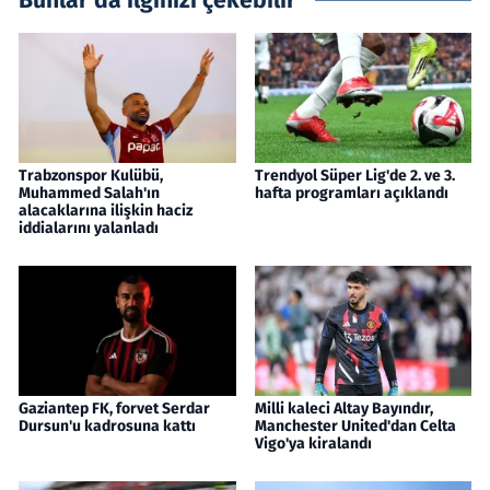
Bunlar da ilginizi çekebilir
Trabzonspor Kulübü,
Trendyol Süper Lig'de 2. ve 3.
Muhammed Salah'ın
hafta programları açıklandı
alacaklarına ilişkin haciz
iddialarını yalanladı
Gaziantep FK, forvet Serdar
Milli kaleci Altay Bayındır,
Dursun'u kadrosuna kattı
Manchester United'dan Celta
Vigo'ya kiralandı