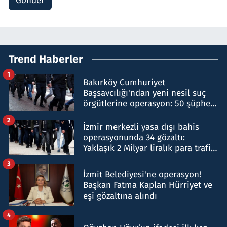
Gönder
Trend Haberler
1
Bakırköy Cumhuriyet
Başsavcılığı'ndan yeni nesil suç
örgütlerine operasyon: 50 şüpheli
hakkında gözaltı kararı
2
İzmir merkezli yasa dışı bahis
operasyonunda 34 gözaltı:
Yaklaşık 2 Milyar liralık para trafiği
tespit edildi
3
İzmit Belediyesi'ne operasyon!
Başkan Fatma Kaplan Hürriyet ve
eşi gözaltına alındı
4