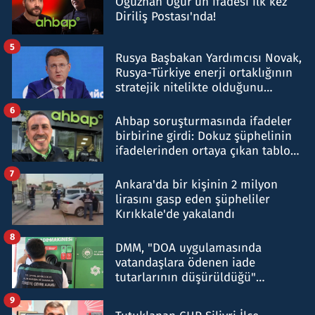
Oğuzhan Uğur’un ifadesi ilk kez
Diriliş Postası'nda!
5
Rusya Başbakan Yardımcısı Novak,
Rusya-Türkiye enerji ortaklığının
stratejik nitelikte olduğunu
belirtti
6
Ahbap soruşturmasında ifadeler
birbirine girdi: Dokuz şüphelinin
ifadelerinden ortaya çıkan tablo
şok etti
7
Ankara'da bir kişinin 2 milyon
lirasını gasp eden şüpheliler
Kırıkkale'de yakalandı
8
DMM, "DOA uygulamasında
vatandaşlara ödenen iade
tutarlarının düşürüldüğü"
iddiasını yalanladı
9