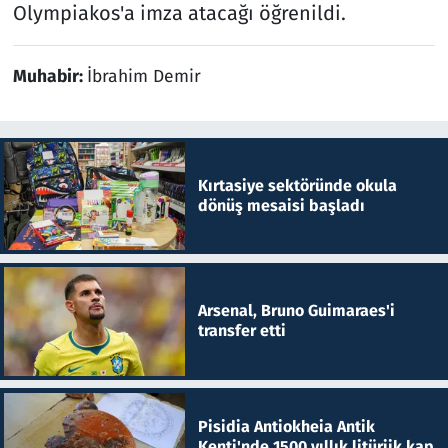
Olympiakos'a imza atacağı öğrenildi.
Muhabir:
İbrahim Demir
Kırtasiye sektöründe okula
dönüş mesaisi başladı
Arsenal, Bruno Guimaraes'i
transfer etti
Pisidia Antiokheia Antik
Kenti'nde 1500 yıllık litürjik kap