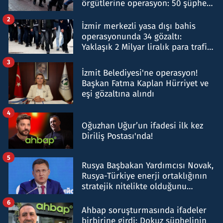
örgütlerine operasyon: 50 şüpheli
hakkında gözaltı kararı
2
İzmir merkezli yasa dışı bahis
operasyonunda 34 gözaltı:
Yaklaşık 2 Milyar liralık para trafiği
tespit edildi
3
İzmit Belediyesi'ne operasyon!
Başkan Fatma Kaplan Hürriyet ve
eşi gözaltına alındı
4
Oğuzhan Uğur’un ifadesi ilk kez
Diriliş Postası'nda!
5
Rusya Başbakan Yardımcısı Novak,
Rusya-Türkiye enerji ortaklığının
stratejik nitelikte olduğunu
belirtti
6
Ahbap soruşturmasında ifadeler
birbirine girdi: Dokuz şüphelinin