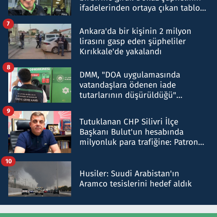
ifadelerinden ortaya çıkan tablo
şok etti
7
Ankara'da bir kişinin 2 milyon
lirasını gasp eden şüpheliler
Kırıkkale'de yakalandı
8
DMM, "DOA uygulamasında
vatandaşlara ödenen iade
tutarlarının düşürüldüğü"
iddiasını yalanladı
9
Tutuklanan CHP Silivri İlçe
Başkanı Bulut'un hesabında
milyonluk para trafiğine: Patron
talimat verdi, ben gönderdim
10
Husiler: Suudi Arabistan'ın
Aramco tesislerini hedef aldık