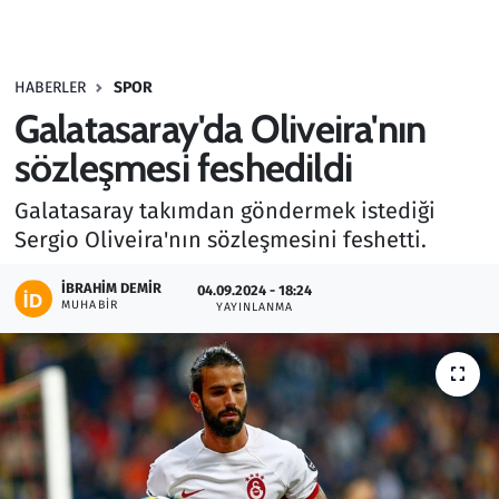
Gündem
HABERLER
SPOR
Haber
Galatasaray'da Oliveira'nın
Kültür Sanat
sözleşmesi feshedildi
Galatasaray takımdan göndermek istediği
Kurumsal Haberler
Sergio Oliveira'nın sözleşmesini feshetti.
Lezzet Durağı
İBRAHIM DEMIR
04.09.2024 - 18:24
MUHABIR
YAYINLANMA
Memur ve Kamu
Otomobil
Oyun
Ramazan