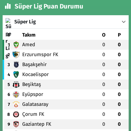
Süper Lig Puan Durumu
Süper Lig
#
Takım
O
P
Amed
0
0
1
Erzurumspor FK
0
0
2
Başakşehir
0
0
3
Kocaelispor
0
0
4
Beşiktaş
0
0
5
Eyüpspor
0
0
6
Galatasaray
0
0
7
Çorum FK
0
0
8
Gaziantep FK
0
0
9