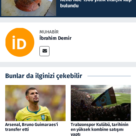
bulundu
MUHABIR
İbrahim Demir
Bunlar da ilginizi çekebilir
Arsenal, Bruno Guimaraes'i
Trabzonspor Kulübü, tarihinin
transfer etti
en yüksek kombine satışını
yaptı