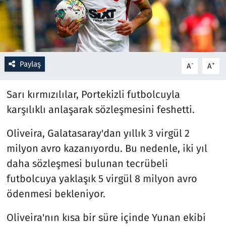
Resmi İlanlar
Rüya Tabirleri
Paylaş
-
+
A
A
Sağlık
Sarı kırmızılılar, Portekizli futbolcuyla
Savunma Sanayi
karşılıklı anlaşarak sözleşmesini feshetti.
Seçim 2023
Oliveira, Galatasaray'dan yıllık 3 virgül 2
milyon avro kazanıyordu. Bu nedenle, iki yıl
Spor
daha sözleşmesi bulunan tecrübeli
futbolcuya yaklaşık 5 virgül 8 milyon avro
Teknoloji ve Bilim
ödenmesi bekleniyor.
Televizyon
Oliveira'nın kısa bir süre içinde Yunan ekibi