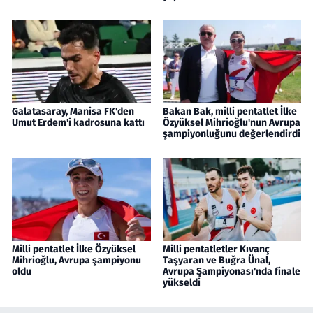
Galatasaray, Manisa FK'den
Bakan Bak, milli pentatlet İlke
Umut Erdem'i kadrosuna kattı
Özyüksel Mihrioğlu'nun Avrupa
şampiyonluğunu değerlendirdi
Milli pentatlet İlke Özyüksel
Milli pentatletler Kıvanç
Mihrioğlu, Avrupa şampiyonu
Taşyaran ve Buğra Ünal,
oldu
Avrupa Şampiyonası'nda finale
yükseldi