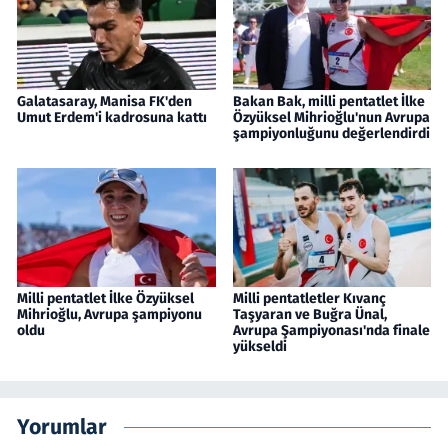
Galatasaray, Manisa FK'den
Bakan Bak, milli pentatlet İlke
Umut Erdem'i kadrosuna kattı
Özyüksel Mihrioğlu'nun Avrupa
şampiyonluğunu değerlendirdi
Milli pentatlet İlke Özyüksel
Milli pentatletler Kıvanç
Mihrioğlu, Avrupa şampiyonu
Taşyaran ve Buğra Ünal,
oldu
Avrupa Şampiyonası'nda finale
yükseldi
Yorumlar