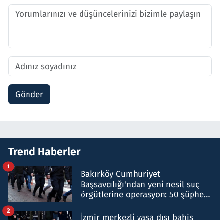
Gönder
Trend Haberler
1
Bakırköy Cumhuriyet
Başsavcılığı'ndan yeni nesil suç
örgütlerine operasyon: 50 şüpheli
hakkında gözaltı kararı
2
İzmir merkezli yasa dışı bahis