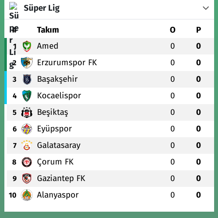
Süper Lig
#
Takım
O
P
Amed
0
0
1
Erzurumspor FK
0
0
2
Başakşehir
0
0
3
Kocaelispor
0
0
4
Beşiktaş
0
0
5
Eyüpspor
0
0
6
Galatasaray
0
0
7
Çorum FK
0
0
8
Gaziantep FK
0
0
9
Alanyaspor
0
0
10