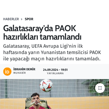
Gündem
HABERLER
SPOR
Haber
Galatasaray'da PAOK
Kültür Sanat
hazırlıkları tamamlandı
Galatasaray, UEFA Avrupa Ligi'nin ilk
Kurumsal Haberler
haftasında yarın Yunanistan temsilcisi PAOK
ile yapacağı maçın hazırlıklarını tamamladı.
Lezzet Durağı
İBRAHIM DEMIR
24.09.2024 - 19:51
Memur ve Kamu
MUHABIR
YAYINLANMA
Otomobil
Oyun
Ramazan