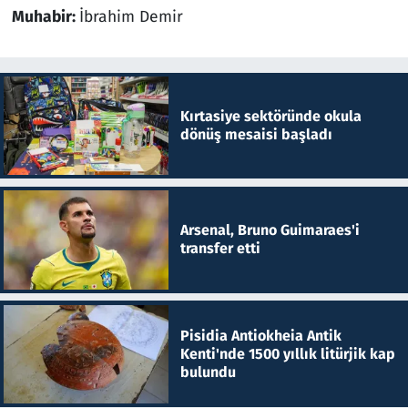
Muhabir:
İbrahim Demir
Kırtasiye sektöründe okula
dönüş mesaisi başladı
Arsenal, Bruno Guimaraes'i
transfer etti
Pisidia Antiokheia Antik
Kenti'nde 1500 yıllık litürjik kap
bulundu