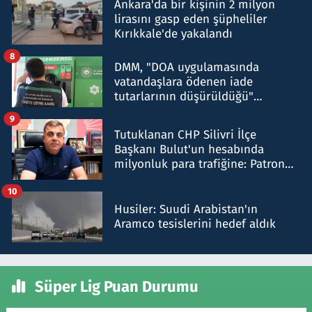
Ankara'da bir kişinin 2 milyon
lirasını gasp eden şüpheliler
Kırıkkale'de yakalandı
8
DMM, "DOA uygulamasında
vatandaşlara ödenen iade
tutarlarının düşürüldüğü"
iddiasını yalanladı
9
Tutuklanan CHP Silivri İlçe
Başkanı Bulut'un hesabında
milyonluk para trafiğine: Patron
talimat verdi, ben gönderdim
10
Husiler: Suudi Arabistan'ın
Aramco tesislerini hedef aldık
Süper Lig Puan Durumu