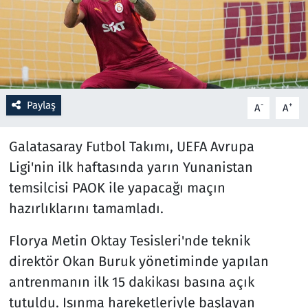
Resmi İlanlar
Rüya Tabirleri
Sağlık
Paylaş
-
+
A
A
Savunma Sanayi
Galatasaray Futbol Takımı, UEFA Avrupa
Ligi'nin ilk haftasında yarın Yunanistan
Seçim 2023
temsilcisi PAOK ile yapacağı maçın
hazırlıklarını tamamladı.
Spor
Florya Metin Oktay Tesisleri'nde teknik
Teknoloji ve Bilim
direktör Okan Buruk yönetiminde yapılan
Televizyon
antrenmanın ilk 15 dakikası basına açık
tutuldu. Isınma hareketleriyle başlayan