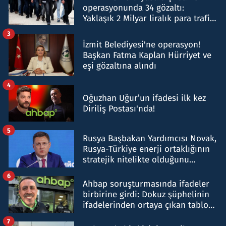
operasyonunda 34 gözaltı:
Yaklaşık 2 Milyar liralık para trafiği
tespit edildi
3
İzmit Belediyesi'ne operasyon!
Başkan Fatma Kaplan Hürriyet ve
eşi gözaltına alındı
4
Oğuzhan Uğur’un ifadesi ilk kez
Diriliş Postası'nda!
5
Rusya Başbakan Yardımcısı Novak,
Rusya-Türkiye enerji ortaklığının
stratejik nitelikte olduğunu
belirtti
6
Ahbap soruşturmasında ifadeler
birbirine girdi: Dokuz şüphelinin
ifadelerinden ortaya çıkan tablo
şok etti
7