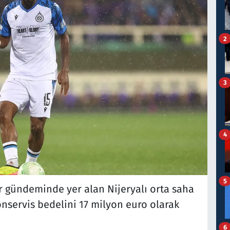
2
3
4
5
er gündeminde yer alan Nijeryalı orta saha
servis bedelini 17 milyon euro olarak
6