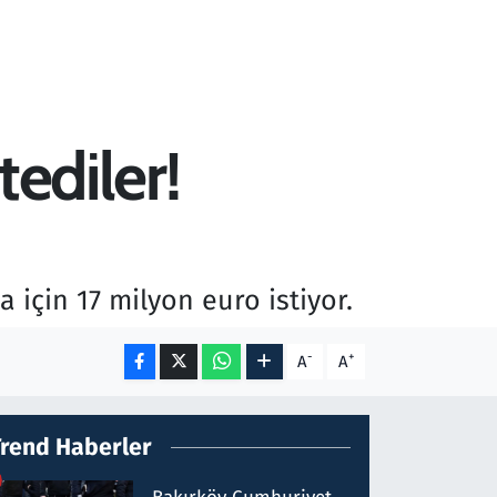
tediler!
 için 17 milyon euro istiyor.
-
+
A
A
Trend Haberler