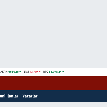
ALTIN
6660.55
BİST
13.779
BTC
64.998,24
mi İlanlar
Yazarlar