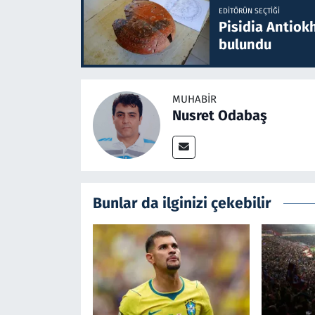
EDITÖRÜN SEÇTIĞI
Pisidia Antiokh
bulundu
MUHABIR
Nusret Odabaş
Bunlar da ilginizi çekebilir