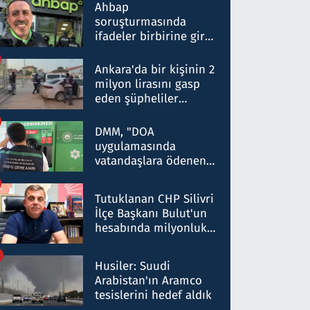
nitelikte olduğunu
Ahbap
belirtti
soruşturmasında
ifadeler birbirine girdi:
Dokuz şüphelinin
ifadelerinden ortaya
Ankara'da bir kişinin 2
çıkan tablo şok etti
milyon lirasını gasp
eden şüpheliler
Kırıkkale'de yakalandı
DMM, "DOA
uygulamasında
vatandaşlara ödenen
iade tutarlarının
düşürüldüğü" iddiasını
Tutuklanan CHP Silivri
yalanladı
İlçe Başkanı Bulut'un
hesabında milyonluk
para trafiğine: Patron
talimat verdi, ben
Husiler: Suudi
gönderdim
Arabistan'ın Aramco
tesislerini hedef aldık