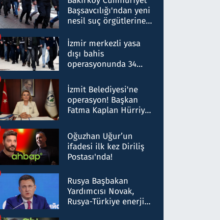
Bakırköy Cumhuriyet
Başsavcılığı'ndan yeni
nesil suç örgütlerine
operasyon: 50 şüpheli
hakkında gözaltı kararı
İzmir merkezli yasa
dışı bahis
operasyonunda 34
gözaltı: Yaklaşık 2
Milyar liralık para
İzmit Belediyesi'ne
trafiği tespit edildi
operasyon! Başkan
Fatma Kaplan Hürriyet
ve eşi gözaltına alındı
Oğuzhan Uğur’un
ifadesi ilk kez Diriliş
Postası'nda!
Rusya Başbakan
Yardımcısı Novak,
Rusya-Türkiye enerji
ortaklığının stratejik