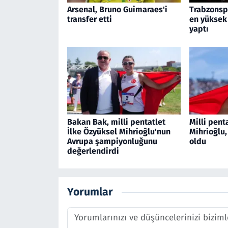
Arsenal, Bruno Guimaraes'i
Trabzonspo
transfer etti
en yüksek
yaptı
Bakan Bak, milli pentatlet
Milli pent
İlke Özyüksel Mihrioğlu'nun
Mihrioğlu
Avrupa şampiyonluğunu
oldu
değerlendirdi
Yorumlar