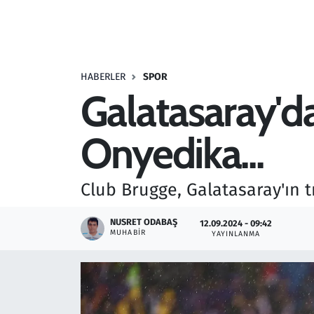
Resmi İlanlar
Rüya Tabirleri
HABERLER
SPOR
Galatasaray'da
Sağlık
Onyedika...
Savunma Sanayi
Seçim 2023
Club Brugge, Galatasaray'ın t
Spor
NUSRET ODABAŞ
12.09.2024 - 09:42
MUHABIR
YAYINLANMA
Teknoloji ve Bilim
Televizyon