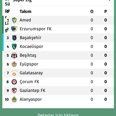
#
Takım
O
P
Amed
0
0
1
Erzurumspor FK
0
0
2
Başakşehir
0
0
3
Kocaelispor
0
0
4
Beşiktaş
0
0
5
Eyüpspor
0
0
6
Galatasaray
0
0
7
Çorum FK
0
0
8
Gaziantep FK
0
0
9
Alanyaspor
0
0
10
Detaylar için tıklayın