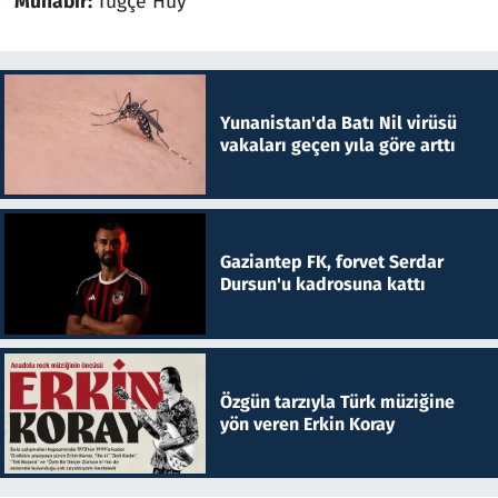
Muhabir:
Tuğçe Huy
Yunanistan'da Batı Nil virüsü
vakaları geçen yıla göre arttı
Gaziantep FK, forvet Serdar
Dursun'u kadrosuna kattı
Özgün tarzıyla Türk müziğine
yön veren Erkin Koray