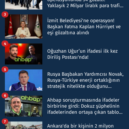
Yaklaşık 2 Milyar liralık para trafiği
tespit edildi
3
İzmit Belediyesi'ne operasyon!
Başkan Fatma Kaplan Hürriyet ve
eşi gözaltına alındı
4
Oğuzhan Uğur’un ifadesi ilk kez
Diriliş Postası'nda!
5
Rusya Başbakan Yardımcısı Novak,
Rusya-Türkiye enerji ortaklığının
stratejik nitelikte olduğunu
belirtti
6
Ahbap soruşturmasında ifadeler
birbirine girdi: Dokuz şüphelinin
ifadelerinden ortaya çıkan tablo
şok etti
7
Ankara'da bir kişinin 2 milyon