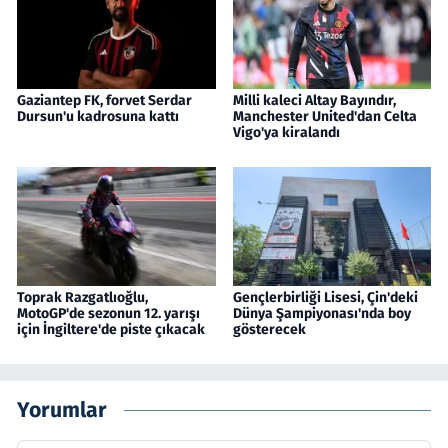
Gaziantep FK, forvet Serdar
Milli kaleci Altay Bayındır,
Dursun'u kadrosuna kattı
Manchester United'dan Celta
Vigo'ya kiralandı
Toprak Razgatlıoğlu,
Gençlerbirliği Lisesi, Çin'deki
MotoGP'de sezonun 12. yarışı
Dünya Şampiyonası'nda boy
için İngiltere'de piste çıkacak
gösterecek
Yorumlar