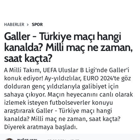
Gündem
HABERLER
SPOR
Haber
Galler - Türkiye maçı hangi
Kültür Sanat
kanalda? Milli maç ne zaman,
saat kaçta?
Kurumsal Haberler
A Milli Takım, UEFA Uluslar B Ligi'nde Galler'i
Lezzet Durağı
konuk ediyor! Ay-yıldızlılar, EURO 2024'te göz
dolduran genç yıldızlarıyla galibiyet için
Memur ve Kamu
sahaya çıkıyor. Maçın heyecanını canlı olarak
izlemek isteyen futbolseverler konuyu
Otomobil
araştırarak Galler - Türkiye maçı hangi
kanalda? Milli maç ne zaman, saat kaçta?
Oyun
Diyerek aratmaya başladı.
Ramazan