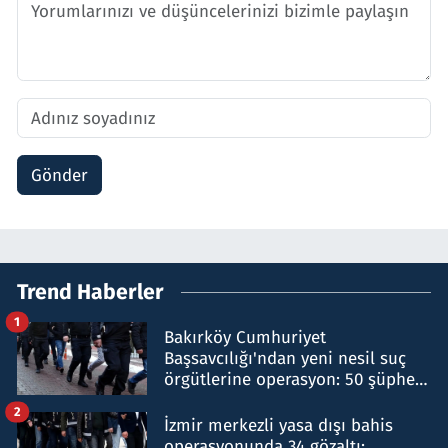
Gönder
Trend Haberler
1
Bakırköy Cumhuriyet
Başsavcılığı'ndan yeni nesil suç
örgütlerine operasyon: 50 şüpheli
hakkında gözaltı kararı
2
İzmir merkezli yasa dışı bahis
operasyonunda 34 gözaltı: