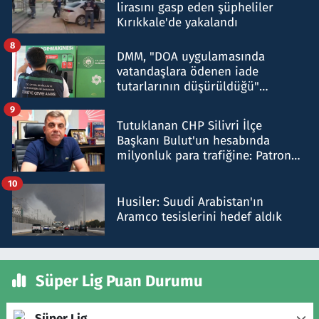
lirasını gasp eden şüpheliler
Kırıkkale'de yakalandı
8
DMM, "DOA uygulamasında
vatandaşlara ödenen iade
tutarlarının düşürüldüğü"
iddiasını yalanladı
9
Tutuklanan CHP Silivri İlçe
Başkanı Bulut'un hesabında
milyonluk para trafiğine: Patron
talimat verdi, ben gönderdim
10
Husiler: Suudi Arabistan'ın
Aramco tesislerini hedef aldık
Süper Lig Puan Durumu
Süper Lig