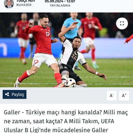
TUĞÇE HUY
05.09.2024 - 12:07
MUHABIR
YAYINLANMA
Resmi İlanlar
Rüya Tabirleri
Sağlık
Savunma Sanayi
Seçim 2023
Spor
Paylaş
-
+
A
A
Teknoloji ve Bilim
Galler - Türkiye maçı hangi kanalda? Milli maç
Televizyon
ne zaman, saat kaçta? A Milli Takım, UEFA
Uluslar B Ligi'nde mücadelesine Galler