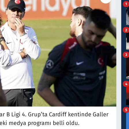
1
2
3
4
5
ar B Ligi 4. Grup’ta Cardiff kentinde Galler
ki medya programı belli oldu.