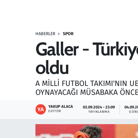
Resmi İlanlar
Rüya Tabirleri
HABERLER
SPOR
Galler - Türki
Sağlık
oldu
Savunma Sanayi
Seçim 2023
A MİLLİ FUTBOL TAKIMI'NIN U
OYNAYACAĞI MÜSABAKA ÖNCES
Spor
YAKUP ALACA
03.09.2024 - 23:09
04.09.2
Teknoloji ve Bilim
EDITÖR
YAYINLANMA
GÜN
Televizyon