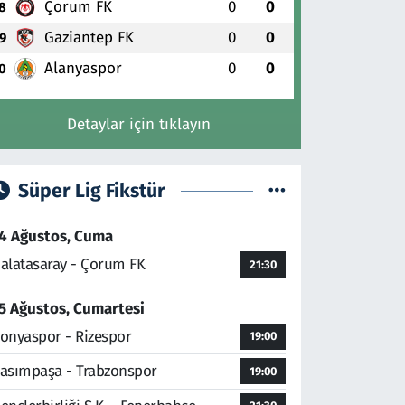
Çorum FK
0
0
8
Gaziantep FK
0
0
9
Alanyaspor
0
0
0
Detaylar için tıklayın
Süper Lig Fikstür
4 Ağustos, Cuma
alatasaray - Çorum FK
21:30
5 Ağustos, Cumartesi
onyaspor - Rizespor
19:00
asımpaşa - Trabzonspor
19:00