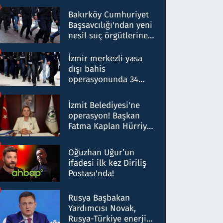
Bakırköy Cumhuriyet
Başsavcılığı'ndan yeni
nesil suç örgütlerine
operasyon: 50 şüpheli
hakkında gözaltı kararı
İzmir merkezli yasa
dışı bahis
operasyonunda 34
gözaltı: Yaklaşık 2
Milyar liralık para
İzmit Belediyesi'ne
trafiği tespit edildi
operasyon! Başkan
Fatma Kaplan Hürriyet
ve eşi gözaltına alındı
Oğuzhan Uğur’un
ifadesi ilk kez Diriliş
Postası'nda!
Rusya Başbakan
Yardımcısı Novak,
Rusya-Türkiye enerji