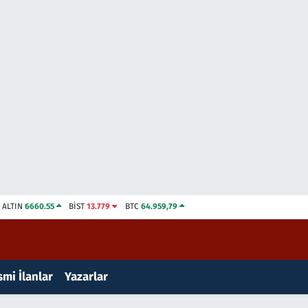
ALTIN
6660.55
BİST
13.779
BTC
64.959,79
mi İlanlar
Yazarlar