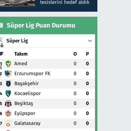
tesislerini hedef aldık
Süper Lig Puan Durumu
Süper Lig
#
Takım
O
P
Amed
0
0
1
Erzurumspor FK
0
0
2
Başakşehir
0
0
3
Kocaelispor
0
0
4
Beşiktaş
0
0
5
Eyüpspor
0
0
6
Galatasaray
0
0
7