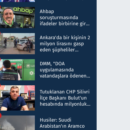
ortaklığının stratejik
nitelikte olduğunu
Ahbap
belirtti
soruşturmasında
ifadeler birbirine girdi:
Dokuz şüphelinin
ifadelerinden ortaya
Ankara'da bir kişinin 2
çıkan tablo şok etti
milyon lirasını gasp
eden şüpheliler
Kırıkkale'de yakalandı
DMM, "DOA
uygulamasında
vatandaşlara ödenen
iade tutarlarının
düşürüldüğü" iddiasını
Tutuklanan CHP Silivri
yalanladı
İlçe Başkanı Bulut'un
hesabında milyonluk
para trafiğine: Patron
talimat verdi, ben
Husiler: Suudi
gönderdim
Arabistan'ın Aramco