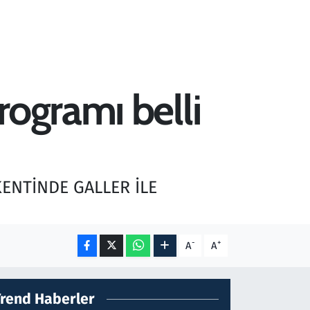
rogramı belli
KENTİNDE GALLER İLE
-
+
A
A
Trend Haberler