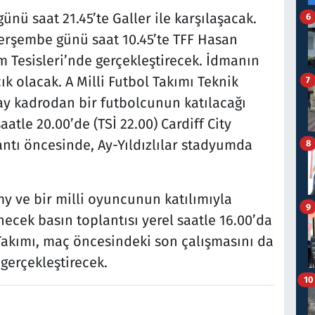
günü saat 21.45’te Galler ile karşılaşacak.
6
Perşembe günü saat 10.45’te TFF Hasan
m Tesisleri’nde gerçekleştirecek. İdmanın
k olacak. A Milli Futbol Takımı Teknik
7
ay kadrodan bir futbolcunun katılacağı
aatle 20.00’de (TSİ 22.00) Cardiff City
tı öncesinde, Ay-Yıldızlılar stadyumda
8
my ve bir milli oyuncunun katılımıyla
9
ecek basın toplantısı yerel saatle 16.00’da
i Takımı, maç öncesindeki son çalışmasını da
 gerçekleştirecek.
10