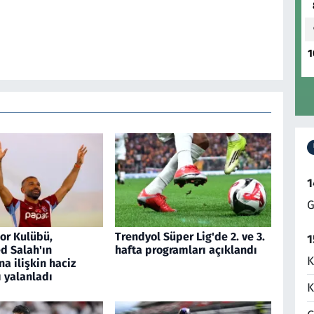
1
1
G
or Kulübü,
Trendyol Süper Lig'de 2. ve 3.
1
 Salah'ın
hafta programları açıklandı
K
na ilişkin haciz
ı yalanladı
K