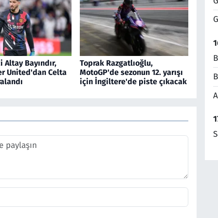
G
G
1
B
i Altay Bayındır,
Toprak Razgatlıoğlu,
r United'dan Celta
MotoGP'de sezonun 12. yarışı
B
ralandı
için İngiltere'de piste çıkacak
A
1
S