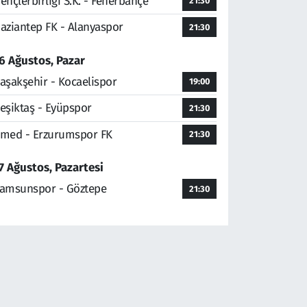
ençlerbirliği S.K. - Fenerbahçe
21:30
aziantep FK - Alanyaspor
21:30
6 Ağustos, Pazar
aşakşehir - Kocaelispor
19:00
eşiktaş - Eyüpspor
21:30
med - Erzurumspor FK
21:30
7 Ağustos, Pazartesi
amsunspor - Göztepe
21:30