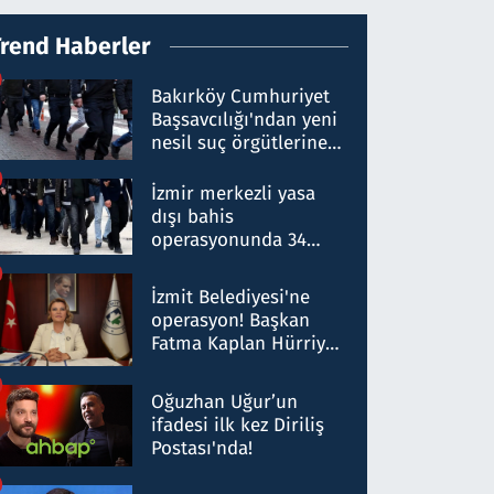
Trend Haberler
Bakırköy Cumhuriyet
Başsavcılığı'ndan yeni
nesil suç örgütlerine
operasyon: 50 şüpheli
hakkında gözaltı kararı
İzmir merkezli yasa
dışı bahis
operasyonunda 34
gözaltı: Yaklaşık 2
Milyar liralık para
İzmit Belediyesi'ne
trafiği tespit edildi
operasyon! Başkan
Fatma Kaplan Hürriyet
ve eşi gözaltına alındı
Oğuzhan Uğur’un
ifadesi ilk kez Diriliş
Postası'nda!