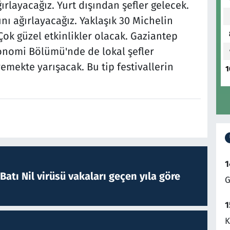
ırlayacağız. Yurt dışından şefler gelecek.
ı ağırlayacağız. Yaklaşık 30 Michelin
 Çok güzel etkinlikler olacak. Gaziantep
ronomi Bölümü'nde de lokal şefler
emekte yarışacak. Bu tip festivallerin
1
1
atı Nil virüsü vakaları geçen yıla göre
G
1
K