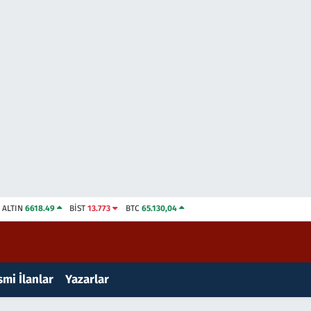
ALTIN
6618.49
BİST
13.773
BTC
65.130,04
mi İlanlar
Yazarlar