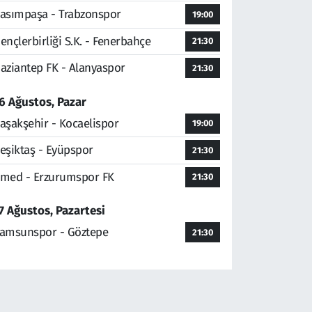
asımpaşa - Trabzonspor
19:00
ençlerbirliği S.K. - Fenerbahçe
21:30
aziantep FK - Alanyaspor
21:30
6 Ağustos, Pazar
aşakşehir - Kocaelispor
19:00
eşiktaş - Eyüpspor
21:30
med - Erzurumspor FK
21:30
7 Ağustos, Pazartesi
amsunspor - Göztepe
21:30