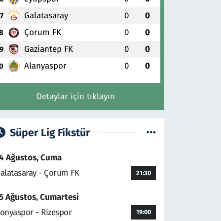
Galatasaray
0
0
7
Çorum FK
0
0
8
Gaziantep FK
0
0
9
Alanyaspor
0
0
0
Detaylar için tıklayın
Süper Lig Fikstür
4 Ağustos, Cuma
alatasaray - Çorum FK
21:30
5 Ağustos, Cumartesi
onyaspor - Rizespor
19:00