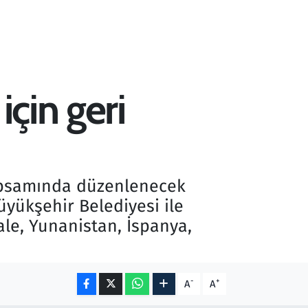
için geri
kapsamında düzenlenecek
üyükşehir Belediyesi ile
ale, Yunanistan, İspanya,
-
+
A
A