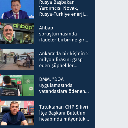
Rusya Başbakan
Yardımcısı Novak,
Rusya-Türkiye enerji
ortaklığının stratejik
nitelikte olduğunu
Ahbap
belirtti
soruşturmasında
ifadeler birbirine girdi:
Dokuz şüphelinin
ifadelerinden ortaya
Ankara'da bir kişinin 2
çıkan tablo şok etti
milyon lirasını gasp
eden şüpheliler
Kırıkkale'de yakalandı
DMM, "DOA
uygulamasında
vatandaşlara ödenen
iade tutarlarının
düşürüldüğü" iddiasını
Tutuklanan CHP Silivri
yalanladı
İlçe Başkanı Bulut'un
hesabında milyonluk
para trafiğine: Patron