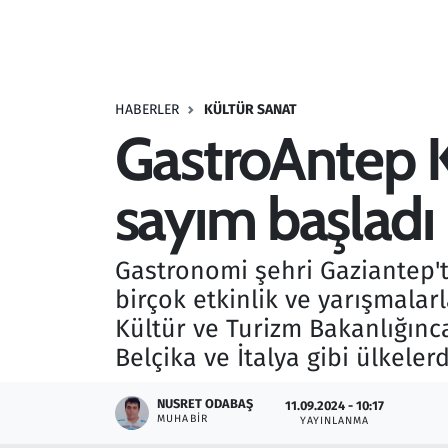
Resmi İlanlar
Rüya Tabirleri
HABERLER
KÜLTÜR SANAT
GastroAntep Kü
Sağlık
sayım başladı
Savunma Sanayi
Seçim 2023
Gastronomi şehri Gaziantep'
birçok etkinlik ve yarışmalar
Spor
Kültür ve Turizm Bakanlığınca
Teknoloji ve Bilim
Belçika ve İtalya gibi ülkelerd
Televizyon
NUSRET ODABAŞ
11.09.2024 - 10:17
MUHABIR
YAYINLANMA