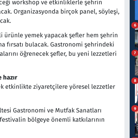
ceği workshop ve etkinliklerle şehrin
lacak. Organizasyonda birçok panel, söyleşi,
acak.
6
tli ürünle yemek yapacak şefler hem şehrin
a fırsatı bulacak. Gastronomi şehrindeki
arını öğrenecek şefler, bu yeni lezzetleri
7
e hazır
8
etkinlikte ziyaretçilere yöresel lezzetler
9
ltesi Gastronomi ve Mutfak Sanatları
festivalin bölgeye önemli katkılarının