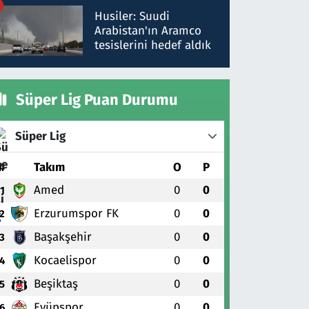
talimat verdi, ben
Husiler: Suudi
gönderdim
Arabistan'ın Aramco
tesislerini hedef aldık
Süper Lig Puan Durumu
Süper Lig
#
Takım
O
P
Amed
0
0
1
Erzurumspor FK
0
0
2
Başakşehir
0
0
3
Kocaelispor
0
0
4
Beşiktaş
0
0
5
Eyüpspor
0
0
6