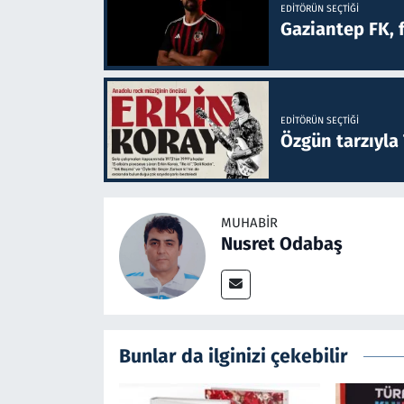
EDITÖRÜN SEÇTIĞI
Gaziantep FK, 
EDITÖRÜN SEÇTIĞI
Özgün tarzıyla
MUHABIR
Nusret Odabaş
Bunlar da ilginizi çekebilir