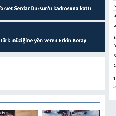
K
forvet Serdar Dursun'u kadrosuna kattı
G
G
1
 Türk müziğine yön veren Erkin Koray
B
B
A
1
S