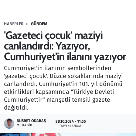
Gündem
HABERLER
GÜNDEM
Haber
'Gazeteci çocuk' maziyi
Kültür Sanat
canlandırdı: Yazıyor,
Cumhuriyet'in ilanını yazıyor
Kurumsal Haberler
Cumhuriyet'in ilanının sembollerinden
Lezzet Durağı
'gazeteci çocuk', Düzce sokaklarında maziyi
canlandırdı. Cumhuriyet'in 101. yıl dönümü
Memur ve Kamu
etkinlikleri kapsamında "Türkiye Devleti
Cumhuriyettir" manşetli temsili gazete
Otomobil
dağıtıldı.
Oyun
NUSRET ODABAŞ
28.10.2024 - 11:55
MUHABIR
YAYINLANMA
Ramazan