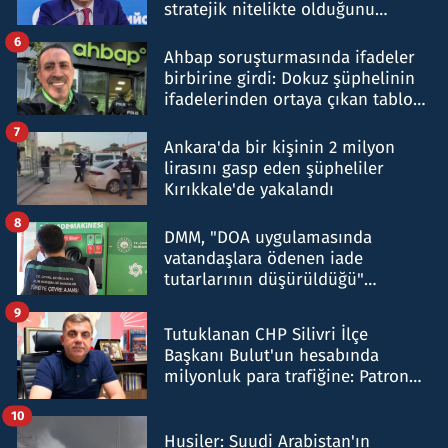
stratejik nitelikte olduğunu
belirtti
6
Ahbap soruşturmasında ifadeler
birbirine girdi: Dokuz şüphelinin
ifadelerinden ortaya çıkan tablo
şok etti
7
Ankara'da bir kişinin 2 milyon
lirasını gasp eden şüpheliler
Kırıkkale'de yakalandı
8
DMM, "DOA uygulamasında
vatandaşlara ödenen iade
tutarlarının düşürüldüğü"
iddiasını yalanladı
9
Tutuklanan CHP Silivri İlçe
Başkanı Bulut'un hesabında
milyonluk para trafiğine: Patron
talimat verdi, ben gönderdim
10
Husiler: Suudi Arabistan'ın