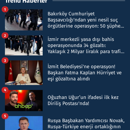
Trend Haberler
1
Bakırköy Cumhuriyet
Başsavcılığı'ndan yeni nesil suç
örgütlerine operasyon: 50 şüpheli
hakkında gözaltı kararı
2
İzmir merkezli yasa dışı bahis
operasyonunda 34 gözaltı:
Yaklaşık 2 Milyar liralık para trafiği
tespit edildi
3
İzmit Belediyesi'ne operasyon!
Başkan Fatma Kaplan Hürriyet ve
eşi gözaltına alındı
4
Oğuzhan Uğur’un ifadesi ilk kez
Diriliş Postası'nda!
5
Rusya Başbakan Yardımcısı Novak,
Rusya-Türkiye enerji ortaklığının