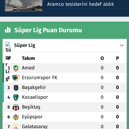
Aramco tesislerini hedef aldık
Süper Lig Puan Durumu
Süper Lig
#
Takım
O
P
Amed
0
0
1
Erzurumspor FK
0
0
2
Başakşehir
0
0
3
Kocaelispor
0
0
4
Beşiktaş
0
0
5
Eyüpspor
0
0
6
Galatasaray
0
0
7