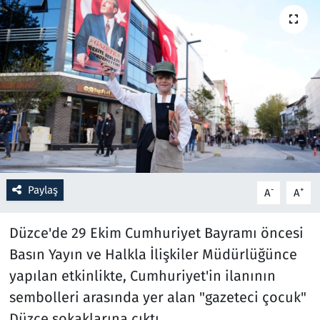
Resmi İlanlar
Rüya Tabirleri
Sağlık
Savunma Sanayi
Seçim 2023
Paylaş
-
+
A
A
Spor
Düzce'de 29 Ekim Cumhuriyet Bayramı öncesi
Teknoloji ve Bilim
Basın Yayın ve Halkla İlişkiler Müdürlüğünce
yapılan etkinlikte, Cumhuriyet'in ilanının
Televizyon
sembolleri arasında yer alan "gazeteci çocuk"
Düzce sokaklarına çıktı.