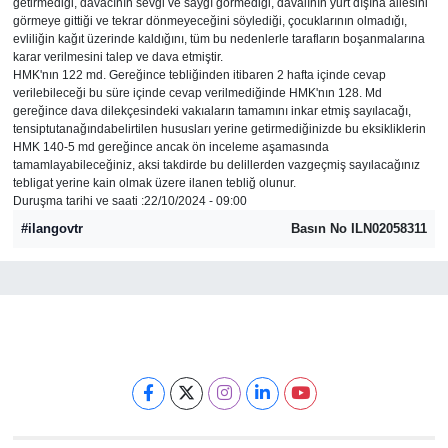
getirmediği, davacının sevgi ve saygı görmediği, davalının yurt dışına ailesini
görmeye gittiği ve tekrar dönmeyeceğini söylediği, çocuklarının olmadığı,
Gündem
evliliğin kağıt üzerinde kaldığını, tüm bu nedenlerle tarafların boşanmalarına
karar verilmesini talep ve dava etmiştir.
HMK'nın 122 md. Gereğince tebliğinden itibaren 2 hafta içinde cevap
Haber
verilebileceği bu süre içinde cevap verilmediğinde HMK'nın 128. Md
gereğince dava dilekçesindeki vakıaların tamamını inkar etmiş sayılacağı,
tensiptutanağındabelirtilen hususları yerine getirmediğinizde bu eksikliklerin
Kültür Sanat
HMK 140-5 md gereğince ancak ön inceleme aşamasında
tamamlayabileceğiniz, aksi takdirde bu delillerden vazgeçmiş sayılacağınız
tebligat yerine kain olmak üzere ilanen tebliğ olunur.
Kurumsal Haberler
Duruşma tarihi ve saati :22/10/2024 - 09:00
#ilangovtr
Basın No ILN02058311
Lezzet Durağı
Memur ve Kamu
Otomobil
Oyun
Ramazan