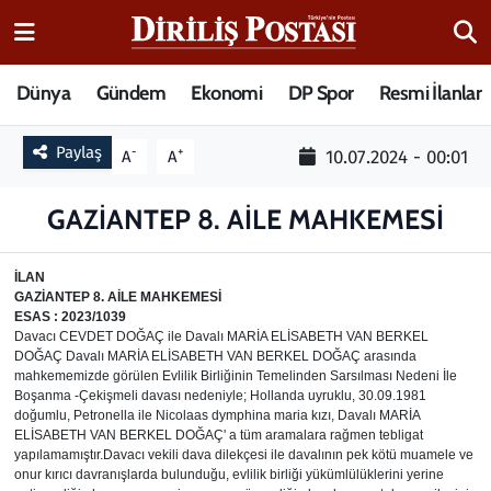
15 Temmuz Destanı
Nöbetçi Eczaneler
Dünya
Gündem
Ekonomi
DP Spor
Resmi İlanlar
Analiz-Yorum
Hava Durumu
Paylaş
-
+
10.07.2024 - 00:01
A
A
Dizi-Film
Trafik Durumu
GAZİANTEP 8. AİLE MAHKEMESİ
Dünya
Süper Lig Puan Durumu ve Fikstür
İLAN
GAZİANTEP 8. AİLE MAHKEMESİ
Eğitim
Tüm Manşetler
ESAS : 2023/1039
Davacı CEVDET DOĞAÇ ile Davalı MARİA ELİSABETH VAN BERKEL
DOĞAÇ Davalı MARİA ELİSABETH VAN BERKEL DOĞAÇ arasında
Ekonomi
Son Dakika Haberleri
mahkememizde görülen Evlilik Birliğinin Temelinden Sarsılması Nedeni İle
Boşanma -Çekişmeli davası nedeniyle; Hollanda uyruklu, 30.09.1981
Elif Kuşağı
Haber Arşivi
doğumlu, Petronella ile Nicolaas dymphina maria kızı, Davalı MARİA
ELİSABETH VAN BERKEL DOĞAÇ' a tüm aramalara rağmen tebligat
yapılamamıştır.Davacı vekili dava dilekçesi ile davalının pek kötü muamele ve
Güncel
onur kırıcı davranışlarda bulunduğu, evlilik birliği yükümlülüklerini yerine