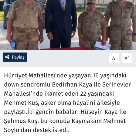
Resmi İlanlar
Rüya Tabirleri
Sağlık
Paylaş
-
+
A
A
Savunma Sanayi
Hürriyet Mahallesi'nde yaşayan 16 yaşındaki
Seçim 2023
down sendromlu Bedirhan Kaya ile Serinevler
Spor
Mahallesi’nde ikamet eden 22 yaşındaki
Mehmet Kuş, asker olma hayalini ailesiyle
Teknoloji ve Bilim
paylaştı.İki gencin babaları Hüseyin Kaya ile
Şehmus Kuş, bu konuda Kaymakam Mehmet
Televizyon
Soylu'dan destek istedi.