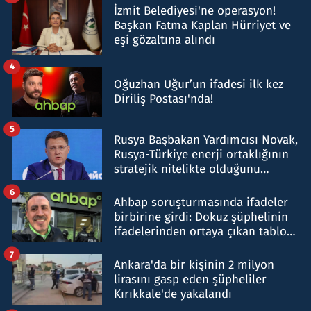
İzmit Belediyesi'ne operasyon!
Başkan Fatma Kaplan Hürriyet ve
eşi gözaltına alındı
4
Oğuzhan Uğur’un ifadesi ilk kez
Diriliş Postası'nda!
5
Rusya Başbakan Yardımcısı Novak,
Rusya-Türkiye enerji ortaklığının
stratejik nitelikte olduğunu
belirtti
6
Ahbap soruşturmasında ifadeler
birbirine girdi: Dokuz şüphelinin
ifadelerinden ortaya çıkan tablo
şok etti
7
Ankara'da bir kişinin 2 milyon
lirasını gasp eden şüpheliler
Kırıkkale'de yakalandı