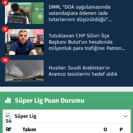
8
DMM, "DOA uygulamasında
vatandaşlara ödenen iade
tutarlarının düşürüldüğü"
iddiasını yalanladı
9
Tutuklanan CHP Silivri İlçe
Başkanı Bulut'un hesabında
milyonluk para trafiğine: Patron
talimat verdi, ben gönderdim
10
Husiler: Suudi Arabistan'ın
Aramco tesislerini hedef aldık
Süper Lig Puan Durumu
Süper Lig
#
Takım
O
P