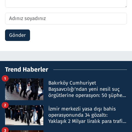
Gönder
Trend Haberler
1
Bakırköy Cumhuriyet
Başsavcılığı'ndan yeni nesil suç
örgütlerine operasyon: 50 şüpheli
hakkında gözaltı kararı
2
İzmir merkezli yasa dışı bahis
operasyonunda 34 gözaltı:
Yaklaşık 2 Milyar liralık para trafiği
tespit edildi
3