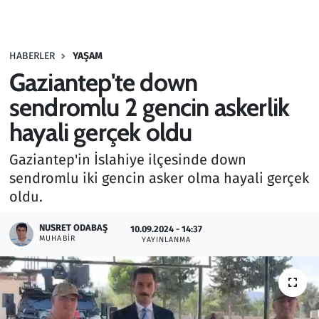
Gündem
HABERLER
YAŞAM
Haber
Gaziantep'te down
Kültür Sanat
sendromlu 2 gencin askerlik
hayali gerçek oldu
Kurumsal Haberler
Gaziantep'in İslahiye ilçesinde down
Lezzet Durağı
sendromlu iki gencin asker olma hayali gerçek
oldu.
Memur ve Kamu
NUSRET ODABAŞ
10.09.2024 - 14:37
MUHABIR
YAYINLANMA
Otomobil
Oyun
Ramazan