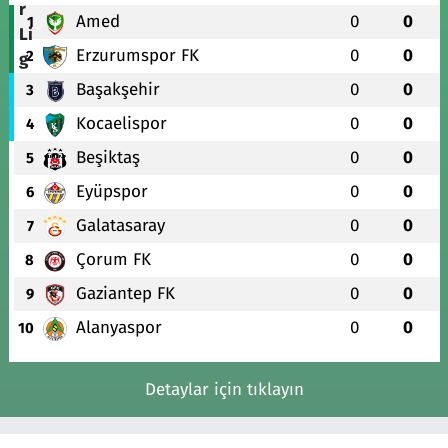
Amed
0
0
1
Erzurumspor FK
0
0
2
Başakşehir
0
0
3
Kocaelispor
0
0
4
Beşiktaş
0
0
5
Eyüpspor
0
0
6
Galatasaray
0
0
7
Çorum FK
0
0
8
Gaziantep FK
0
0
9
Alanyaspor
0
0
10
Detaylar için tıklayın