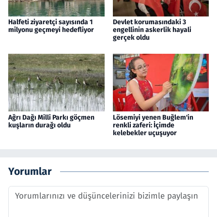
Halfeti ziyaretçi sayısında 1
Devlet korumasındaki 3
milyonu geçmeyi hedefliyor
engellinin askerlik hayali
gerçek oldu
Ağrı Dağı Milli Parkı göçmen
Lösemiyi yenen Buğlem'in
kuşların durağı oldu
renkli zaferi: İçimde
kelebekler uçuşuyor
Yorumlar