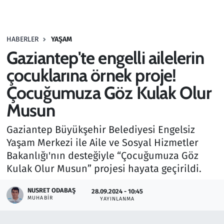
Gündem
HABERLER
YAŞAM
Haber
Gaziantep'te engelli ailelerin
Kültür Sanat
çocuklarına örnek proje!
Çocuğumuza Göz Kulak Olur
Kurumsal Haberler
Musun
Lezzet Durağı
Gaziantep Büyükşehir Belediyesi Engelsiz
Yaşam Merkezi ile Aile ve Sosyal Hizmetler
Memur ve Kamu
Bakanlığı'nın desteğiyle “Çocuğumuza Göz
Kulak Olur Musun” projesi hayata geçirildi.
Otomobil
NUSRET ODABAŞ
28.09.2024 - 10:45
Oyun
MUHABIR
YAYINLANMA
Ramazan