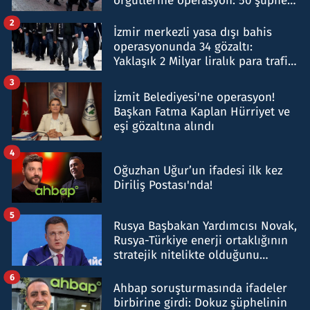
örgütlerine operasyon: 50 şüpheli
hakkında gözaltı kararı
2
İzmir merkezli yasa dışı bahis
operasyonunda 34 gözaltı:
Yaklaşık 2 Milyar liralık para trafiği
tespit edildi
3
İzmit Belediyesi'ne operasyon!
Başkan Fatma Kaplan Hürriyet ve
eşi gözaltına alındı
4
Oğuzhan Uğur’un ifadesi ilk kez
Diriliş Postası'nda!
5
Rusya Başbakan Yardımcısı Novak,
Rusya-Türkiye enerji ortaklığının
stratejik nitelikte olduğunu
belirtti
6
Ahbap soruşturmasında ifadeler
birbirine girdi: Dokuz şüphelinin