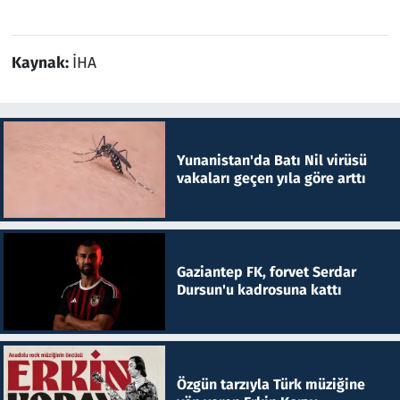
Kaynak:
İHA
Yunanistan'da Batı Nil virüsü
vakaları geçen yıla göre arttı
Gaziantep FK, forvet Serdar
Dursun'u kadrosuna kattı
Özgün tarzıyla Türk müziğine