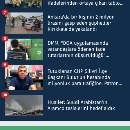
ifadelerinden ortaya çıkan tablo
şok etti
7
Ankara'da bir kişinin 2 milyon
lirasını gasp eden şüpheliler
Kırıkkale'de yakalandı
8
DMM, "DOA uygulamasında
vatandaşlara ödenen iade
tutarlarının düşürüldüğü"
iddiasını yalanladı
9
Tutuklanan CHP Silivri İlçe
Başkanı Bulut'un hesabında
milyonluk para trafiğine: Patron
talimat verdi, ben gönderdim
10
Husiler: Suudi Arabistan'ın
Aramco tesislerini hedef aldık