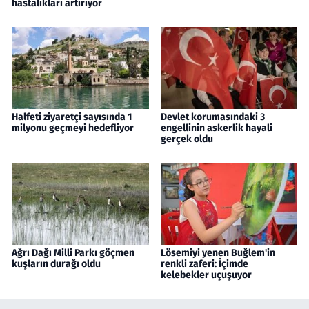
hastalıkları artırıyor
Halfeti ziyaretçi sayısında 1
Devlet korumasındaki 3
milyonu geçmeyi hedefliyor
engellinin askerlik hayali
gerçek oldu
Ağrı Dağı Milli Parkı göçmen
Lösemiyi yenen Buğlem'in
kuşların durağı oldu
renkli zaferi: İçimde
kelebekler uçuşuyor