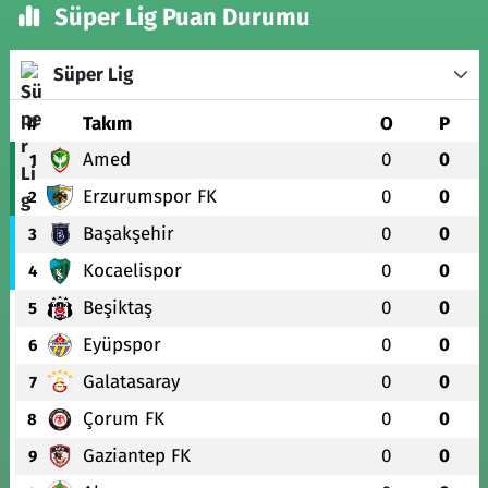
Süper Lig Puan Durumu
Süper Lig
#
Takım
O
P
Amed
0
0
1
Erzurumspor FK
0
0
2
Başakşehir
0
0
3
Kocaelispor
0
0
4
Beşiktaş
0
0
5
Eyüpspor
0
0
6
Galatasaray
0
0
7
Çorum FK
0
0
8
Gaziantep FK
0
0
9