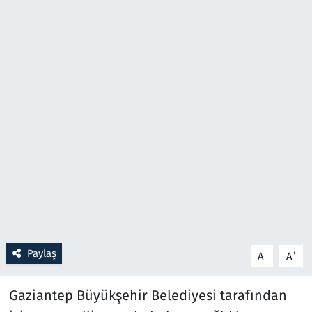
Resmi İlanlar
Rüya Tabirleri
Sağlık
Savunma Sanayi
Seçim 2023
Spor
Teknoloji ve Bilim
Paylaş
-
+
A
A
Televizyon
Gaziantep Büyükşehir Belediyesi tarafından