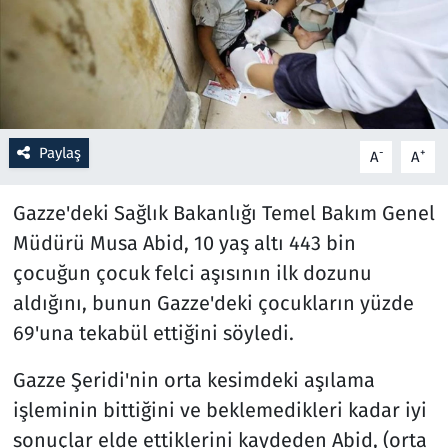
Resmi İlanlar
Rüya Tabirleri
Sağlık
Paylaş
-
+
A
A
Savunma Sanayi
Gazze'deki Sağlık Bakanlığı Temel Bakım Genel
Müdürü Musa Abid, 10 yaş altı 443 bin
Seçim 2023
çocuğun çocuk felci aşısının ilk dozunu
aldığını, bunun Gazze'deki çocukların yüzde
Spor
69'una tekabül ettiğini söyledi.
Teknoloji ve Bilim
Gazze Şeridi'nin orta kesimdeki aşılama
Televizyon
işleminin bittiğini ve beklemedikleri kadar iyi
sonuçlar elde ettiklerini kaydeden Abid, (orta