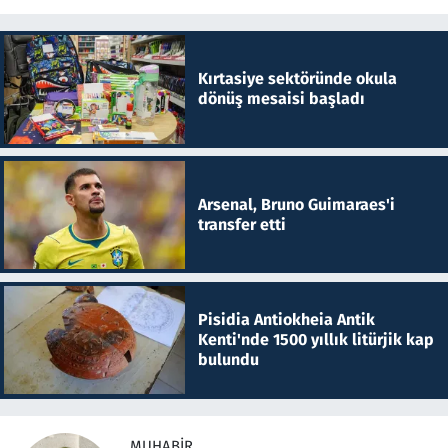
Kırtasiye sektöründe okula
dönüş mesaisi başladı
Arsenal, Bruno Guimaraes'i
transfer etti
Pisidia Antiokheia Antik
Kenti'nde 1500 yıllık litürjik kap
bulundu
MUHABIR