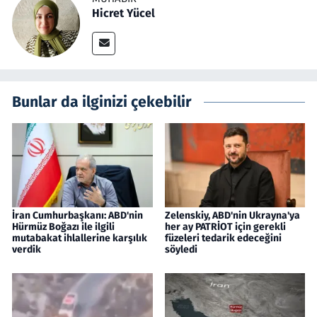
Hicret Yücel
Bunlar da ilginizi çekebilir
İran Cumhurbaşkanı: ABD'nin
Zelenskiy, ABD'nin Ukrayna'ya
Hürmüz Boğazı ile ilgili
her ay PATRİOT için gerekli
mutabakat ihlallerine karşılık
füzeleri tedarik edeceğini
verdik
söyledi