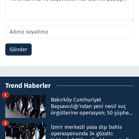
Gönder
Trend Haberler
1
Bakırköy Cumhuriyet
Başsavcılığı'ndan yeni nesil suç
örgütlerine operasyon: 50 şüpheli
hakkında gözaltı kararı
2
İzmir merkezli yasa dışı bahis
operasyonunda 34 gözaltı: