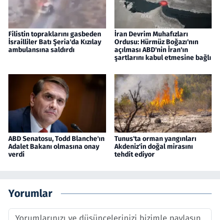
Filistin topraklarını gasbeden
İran Devrim Muhafızları
İsrailliler Batı Şeria'da Kızılay
Ordusu: Hürmüz Boğazı'nın
ambulansına saldırdı
açılması ABD'nin İran'ın
şartlarını kabul etmesine bağlı
ABD Senatosu, Todd Blanche'ın
Tunus'ta orman yangınları
Adalet Bakanı olmasına onay
Akdeniz'in doğal mirasını
verdi
tehdit ediyor
Yorumlar