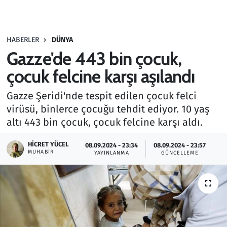
Gündem
HABERLER
DÜNYA
Haber
Gazze'de 443 bin çocuk,
Kültür Sanat
çocuk felcine karşı aşılandı
Gazze Şeridi'nde tespit edilen çocuk felci
Kurumsal Haberler
virüsü, binlerce çocuğu tehdit ediyor. 10 yaş
altı 443 bin çocuk, çocuk felcine karşı aldı.
Lezzet Durağı
HICRET YÜCEL
08.09.2024 - 23:34
08.09.2024 - 23:57
Memur ve Kamu
MUHABIR
YAYINLANMA
GÜNCELLEME
Otomobil
Oyun
Ramazan