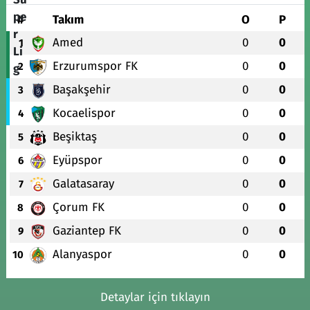
#
Takım
O
P
Amed
0
0
1
Erzurumspor FK
0
0
2
Başakşehir
0
0
3
Kocaelispor
0
0
4
Beşiktaş
0
0
5
Eyüpspor
0
0
6
Galatasaray
0
0
7
Çorum FK
0
0
8
Gaziantep FK
0
0
9
Alanyaspor
0
0
10
Detaylar için tıklayın