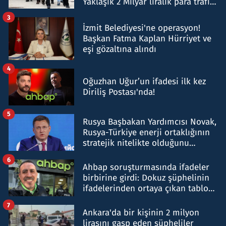
Yaklaşık 2 Milyar liralık para trafiği
tespit edildi
3
İzmit Belediyesi'ne operasyon!
Başkan Fatma Kaplan Hürriyet ve
eşi gözaltına alındı
4
Oğuzhan Uğur’un ifadesi ilk kez
Diriliş Postası'nda!
5
Rusya Başbakan Yardımcısı Novak,
Rusya-Türkiye enerji ortaklığının
stratejik nitelikte olduğunu
belirtti
6
Ahbap soruşturmasında ifadeler
birbirine girdi: Dokuz şüphelinin
ifadelerinden ortaya çıkan tablo
şok etti
7
Ankara'da bir kişinin 2 milyon
lirasını gasp eden şüpheliler