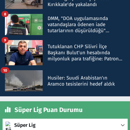
Kırıkkale'de yakalandı
8
DMM, "DOA uygulamasında
vatandaşlara ödenen iade
tutarlarının düşürüldüğü"
iddiasını yalanladı
9
Tutuklanan CHP Silivri İlçe
Başkanı Bulut'un hesabında
milyonluk para trafiğine: Patron
talimat verdi, ben gönderdim
10
Husiler: Suudi Arabistan'ın
Aramco tesislerini hedef aldık
Süper Lig Puan Durumu
Süper Lig