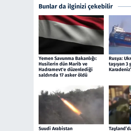
Bunlar da ilginizi çekebilir
Yemen Savunma Bakanlığı:
Rusya: Ukr
Husilerin dün Marib ve
taşıyan 3 
Hadramevt'e düzenlediği
Karadeniz
saldırıda 17 asker öldü
Suudi Arabistan
Tayland’d