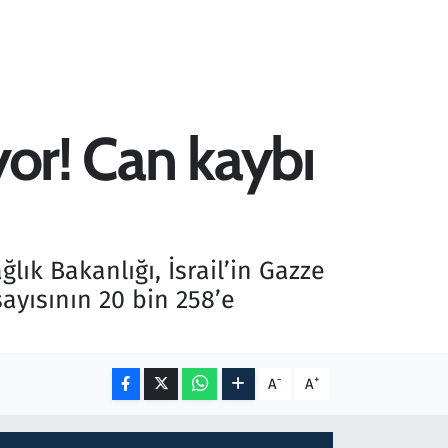
yor! Can kaybı
lık Bakanlığı, İsrail’in Gazze
ayısının 20 bin 258’e
-
+
A
A