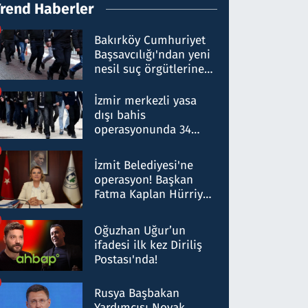
Trend Haberler
Bakırköy Cumhuriyet
Başsavcılığı'ndan yeni
nesil suç örgütlerine
operasyon: 50 şüpheli
hakkında gözaltı kararı
İzmir merkezli yasa
dışı bahis
operasyonunda 34
gözaltı: Yaklaşık 2
Milyar liralık para
İzmit Belediyesi'ne
trafiği tespit edildi
operasyon! Başkan
Fatma Kaplan Hürriyet
ve eşi gözaltına alındı
Oğuzhan Uğur’un
ifadesi ilk kez Diriliş
Postası'nda!
Rusya Başbakan
Yardımcısı Novak,