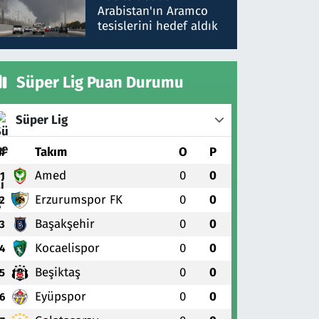
gönderdim
Arabistan'ın Aramco
tesislerini hedef aldık
Süper Lig Puan Durumu
Süper Lig
#
Takım
O
P
Amed
0
0
1
Erzurumspor FK
0
0
2
Başakşehir
0
0
3
Kocaelispor
0
0
4
Beşiktaş
0
0
5
Eyüpspor
0
0
6