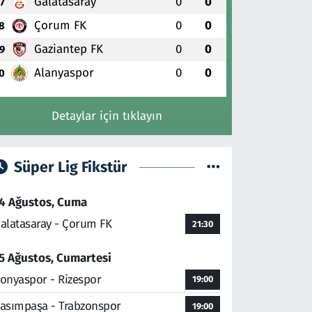
Galatasaray
0
0
7
Çorum FK
0
0
8
Gaziantep FK
0
0
9
Alanyaspor
0
0
0
Detaylar için tıklayın
Süper Lig Fikstür
4 Ağustos, Cuma
alatasaray - Çorum FK
21:30
5 Ağustos, Cumartesi
onyaspor - Rizespor
19:00
asımpaşa - Trabzonspor
19:00