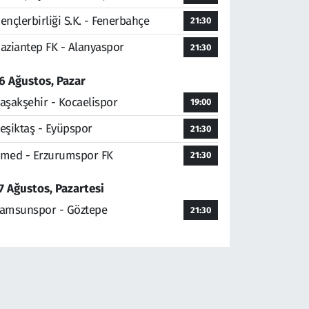
ençlerbirliği S.K. - Fenerbahçe
21:30
aziantep FK - Alanyaspor
21:30
6 Ağustos, Pazar
aşakşehir - Kocaelispor
19:00
eşiktaş - Eyüpspor
21:30
med - Erzurumspor FK
21:30
7 Ağustos, Pazartesi
amsunspor - Göztepe
21:30