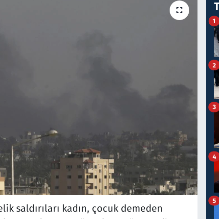
1
2
3
4
5
nelik saldırıları kadın, çocuk demeden