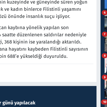
nin kuzeyinde ve güneyinde süren yoğun
ve kadın binlerce Filistinli yaşamını
6
özü önünde insanlık suçu işliyor.
n can kaybına yönelik yapılan son
4 saatte düzenlenen saldırılar nedeniyle
7
, 368 kişinin ise yaralandığı aktarıldı.
na hayatını kaybeden Filistinli sayısının
3 bin 688’e yükseldiği duyuruldu.
8
9
r günü yapılacak
10