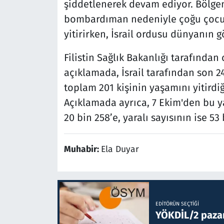
şiddetlenerek devam ediyor. Bölge
bombardıman nedeniyle çoğu çocuk 
yitirirken, İsrail ordusu dünyanın g
Filistin Sağlık Bakanlığı tarafında
açıklamada, İsrail tarafından son 2
toplam 201 kişinin yaşamını yitirdiği
Açıklamada ayrıca, 7 Ekim'den bu ya
20 bin 258’e, yaralı sayısının ise 5
Muhabir:
Ela Duyar
EDITÖRÜN SEÇTIĞI
YÖKDİL/2 paza