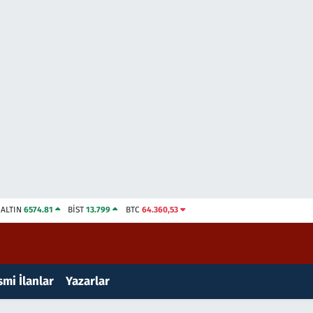
ALTIN
6574.81
BİST
13.799
BTC
64.360,53
mi İlanlar
Yazarlar