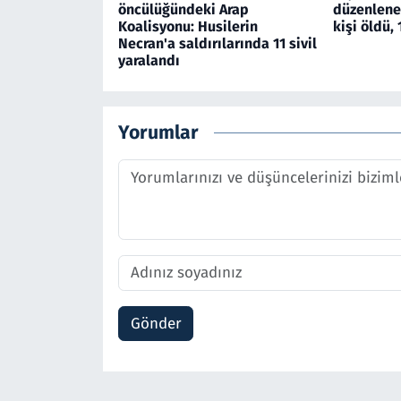
öncülüğündeki Arap
düzenlenen
Koalisyonu: Husilerin
kişi öldü, 
Necran'a saldırılarında 11 sivil
yaralandı
Yorumlar
Gönder