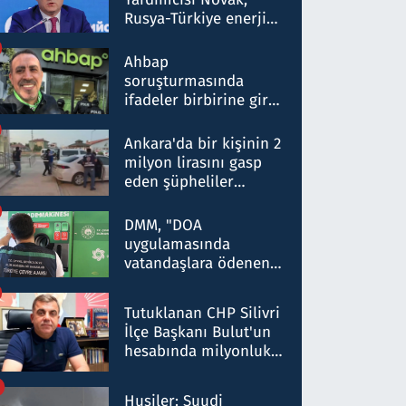
Rusya-Türkiye enerji
ortaklığının stratejik
nitelikte olduğunu
Ahbap
belirtti
soruşturmasında
ifadeler birbirine girdi:
Dokuz şüphelinin
ifadelerinden ortaya
Ankara'da bir kişinin 2
çıkan tablo şok etti
milyon lirasını gasp
eden şüpheliler
Kırıkkale'de yakalandı
DMM, "DOA
uygulamasında
vatandaşlara ödenen
iade tutarlarının
düşürüldüğü" iddiasını
Tutuklanan CHP Silivri
yalanladı
İlçe Başkanı Bulut'un
hesabında milyonluk
para trafiğine: Patron
talimat verdi, ben
Husiler: Suudi