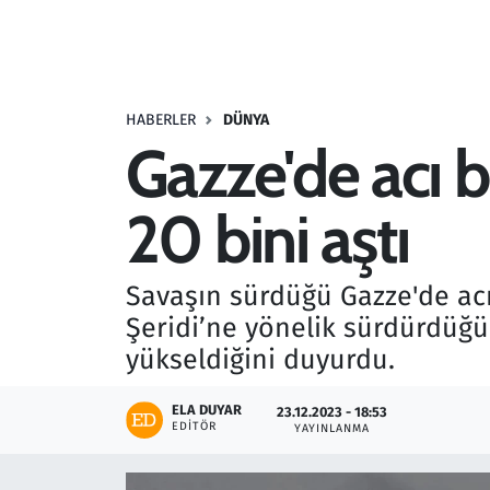
Resmi İlanlar
Rüya Tabirleri
HABERLER
DÜNYA
Gazze'de acı b
Sağlık
20 bini aştı
Savunma Sanayi
Seçim 2023
Savaşın sürdüğü Gazze'de acı b
Şeridi’ne yönelik sürdürdüğü 
Spor
yükseldiğini duyurdu.
Teknoloji ve Bilim
ELA DUYAR
23.12.2023 - 18:53
EDITÖR
YAYINLANMA
Televizyon