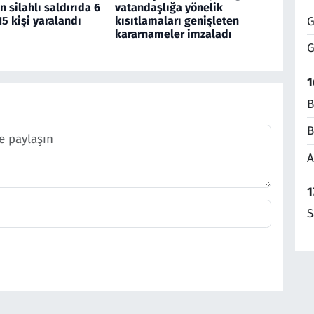
 silahlı saldırıda 6
vatandaşlığa yönelik
15 kişi yaralandı
kısıtlamaları genişleten
G
kararnameler imzaladı
G
1
B
B
A
1
S