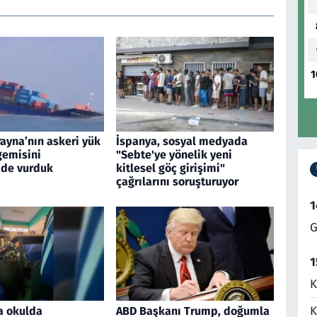
1
ayna’nın askeri yük
İspanya, sosyal medyada
gemisini
"Sebte'ye yönelik yeni
’de vurduk
kitlesel göç girişimi"
çağrılarını soruşturuyor
1
G
1
K
K
a okulda
ABD Başkanı Trump, doğumla