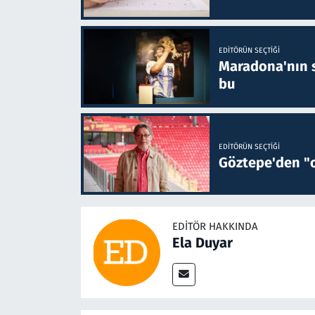
EDITÖRÜN SEÇTIĞI
Maradona'nın s
bu
EDITÖRÜN SEÇTIĞI
Göztepe'den "o
EDITÖR HAKKINDA
Ela Duyar