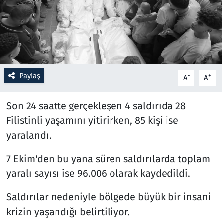
Resmi İlanlar
Rüya Tabirleri
Sağlık
Paylaş
-
+
A
A
Savunma Sanayi
Son 24 saatte gerçekleşen 4 saldırıda 28
Filistinli yaşamını yitirirken, 85 kişi ise
Seçim 2023
yaralandı.
Spor
7 Ekim'den bu yana süren saldırılarda toplam
yaralı sayısı ise 96.006 olarak kaydedildi.
Teknoloji ve Bilim
Saldırılar nedeniyle bölgede büyük bir insani
Televizyon
krizin yaşandığı belirtiliyor.