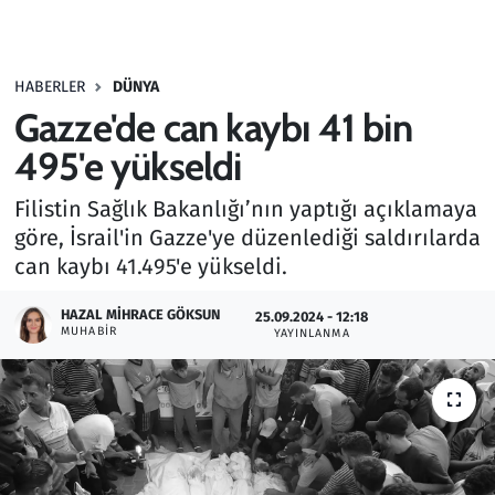
Gündem
HABERLER
DÜNYA
Haber
Gazze'de can kaybı 41 bin
Kültür Sanat
495'e yükseldi
Filistin Sağlık Bakanlığı’nın yaptığı açıklamaya
Kurumsal Haberler
göre, İsrail'in Gazze'ye düzenlediği saldırılarda
can kaybı 41.495'e yükseldi.
Lezzet Durağı
HAZAL MIHRACE GÖKSUN
25.09.2024 - 12:18
Memur ve Kamu
MUHABIR
YAYINLANMA
Otomobil
Oyun
Ramazan