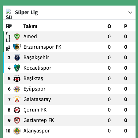
Süper Lig
#
Takım
O
P
Amed
0
0
1
Erzurumspor FK
0
0
2
Başakşehir
0
0
3
Kocaelispor
0
0
4
Beşiktaş
0
0
5
Eyüpspor
0
0
6
Galatasaray
0
0
7
Çorum FK
0
0
8
Gaziantep FK
0
0
9
Alanyaspor
0
0
10