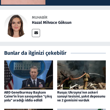
MUHABIR
Hazal Mihrace Göksun
Bunlar da ilginizi çekebilir
ABD Genelkurmay Başkanı
Rusya: Ukrayna’nın askeri
Caine'in İran savaşından "çıkış
sanayi tesisini, yakıt deposunu
yolu" aradığı iddia edildi
ve 2 gemisini vurduk