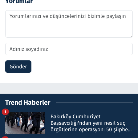
Yorumlar
Gönder
Trend Haberler
1
Bakırköy Cumhuriyet
Başsavcılığı'ndan yeni nesil suç
örgütlerine operasyon: 50 şüpheli
hakkında gözaltı kararı