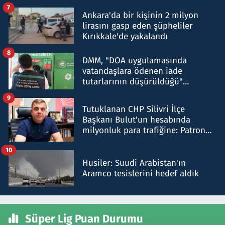
şok etti
7
Ankara'da bir kişinin 2 milyon
lirasını gasp eden şüpheliler
Kırıkkale'de yakalandı
8
DMM, "DOA uygulamasında
vatandaşlara ödenen iade
tutarlarının düşürüldüğü"
iddiasını yalanladı
9
Tutuklanan CHP Silivri İlçe
Başkanı Bulut'un hesabında
milyonluk para trafiğine: Patron
talimat verdi, ben gönderdim
10
Husiler: Suudi Arabistan'ın
Aramco tesislerini hedef aldık
Süper Lig Puan Durumu