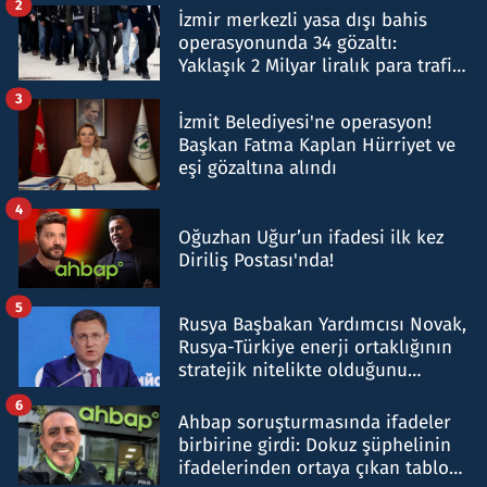
2
İzmir merkezli yasa dışı bahis
operasyonunda 34 gözaltı:
Yaklaşık 2 Milyar liralık para trafiği
tespit edildi
3
İzmit Belediyesi'ne operasyon!
Başkan Fatma Kaplan Hürriyet ve
eşi gözaltına alındı
4
Oğuzhan Uğur’un ifadesi ilk kez
Diriliş Postası'nda!
5
Rusya Başbakan Yardımcısı Novak,
Rusya-Türkiye enerji ortaklığının
stratejik nitelikte olduğunu
belirtti
6
Ahbap soruşturmasında ifadeler
birbirine girdi: Dokuz şüphelinin
ifadelerinden ortaya çıkan tablo