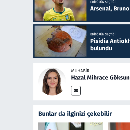
EDITÖRÜN SEÇTIĞI
Arsenal, Bruno 
EDITÖRÜN SEÇTIĞI
Pisidia Antiokh
bulundu
MUHABIR
Hazal Mihrace Göksun
Bunlar da ilginizi çekebilir