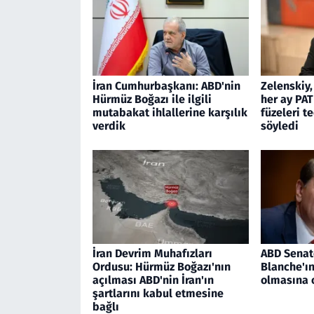
İran Cumhurbaşkanı: ABD'nin
Zelenskiy,
Hürmüz Boğazı ile ilgili
her ay PAT
mutabakat ihlallerine karşılık
füzeleri t
verdik
söyledi
İran Devrim Muhafızları
ABD Senat
Ordusu: Hürmüz Boğazı'nın
Blanche'ı
açılması ABD'nin İran'ın
olmasına 
şartlarını kabul etmesine
bağlı