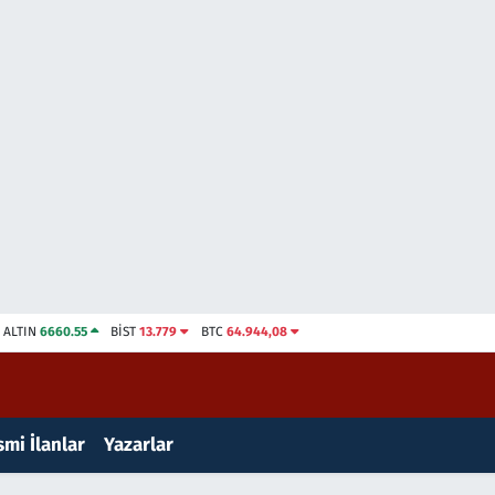
ALTIN
6660.55
BİST
13.779
BTC
64.944,08
mi İlanlar
Yazarlar