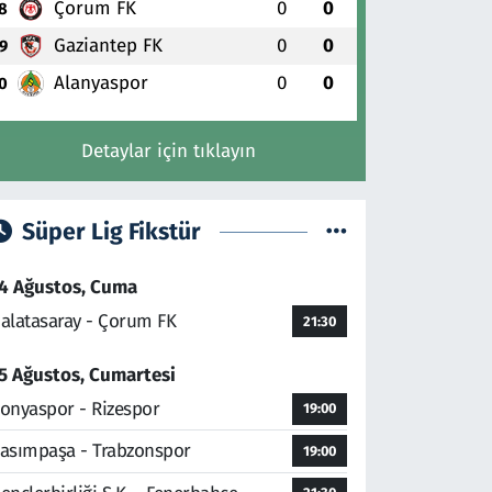
Çorum FK
0
0
8
Gaziantep FK
0
0
9
Alanyaspor
0
0
0
Detaylar için tıklayın
Süper Lig Fikstür
4 Ağustos, Cuma
alatasaray - Çorum FK
21:30
5 Ağustos, Cumartesi
onyaspor - Rizespor
19:00
asımpaşa - Trabzonspor
19:00