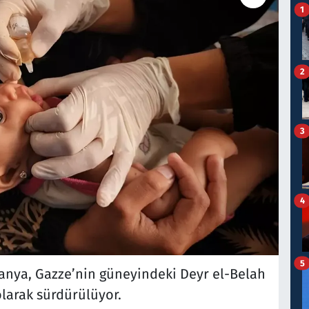
1
2
3
4
5
anya, Gazze’nin güneyindeki Deyr el-Belah
larak sürdürülüyor.