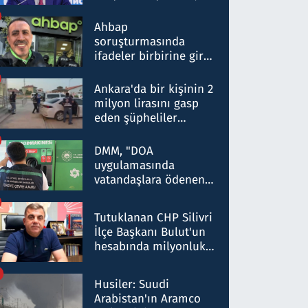
ortaklığının stratejik
nitelikte olduğunu
Ahbap
belirtti
soruşturmasında
ifadeler birbirine girdi:
Dokuz şüphelinin
ifadelerinden ortaya
Ankara'da bir kişinin 2
çıkan tablo şok etti
milyon lirasını gasp
eden şüpheliler
Kırıkkale'de yakalandı
DMM, "DOA
uygulamasında
vatandaşlara ödenen
iade tutarlarının
düşürüldüğü" iddiasını
Tutuklanan CHP Silivri
yalanladı
İlçe Başkanı Bulut'un
hesabında milyonluk
para trafiğine: Patron
talimat verdi, ben
Husiler: Suudi
gönderdim
Arabistan'ın Aramco