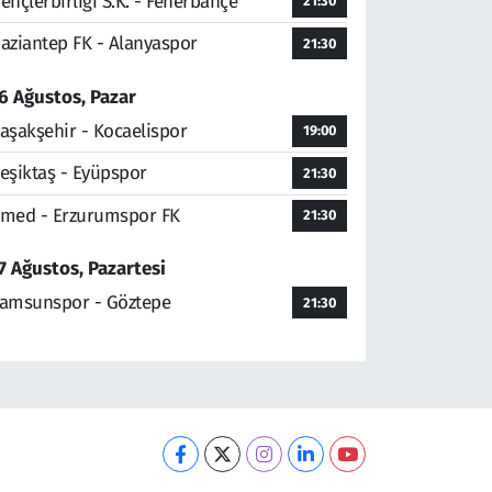
ençlerbirliği S.K. - Fenerbahçe
21:30
aziantep FK - Alanyaspor
21:30
6 Ağustos, Pazar
aşakşehir - Kocaelispor
19:00
eşiktaş - Eyüpspor
21:30
med - Erzurumspor FK
21:30
7 Ağustos, Pazartesi
amsunspor - Göztepe
21:30