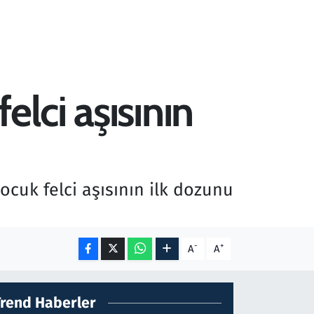
lci aşısının
ocuk felci aşısının ilk dozunu
-
+
A
A
Trend Haberler