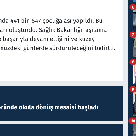
6
a 441 bin 647 çocuğa aşı yapıldı. Bu
rı oluşturdu. Sağlık Bakanlığı, aşılama
7
 başarıyla devam ettiğini ve kuzey
zdeki günlerde sürdürüleceğini belirtti.
8
9
öründe okula dönüş mesaisi başladı
10