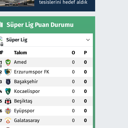
tesislerini hedef aldık
Süper Lig Puan Durumu
Süper Lig
#
Takım
O
P
Amed
0
0
1
Erzurumspor FK
0
0
2
Başakşehir
0
0
3
Kocaelispor
0
0
4
Beşiktaş
0
0
5
Eyüpspor
0
0
6
Galatasaray
0
0
7