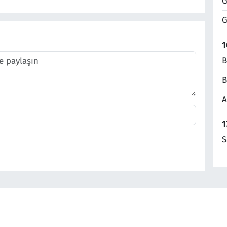
G
G
1
B
B
A
1
S