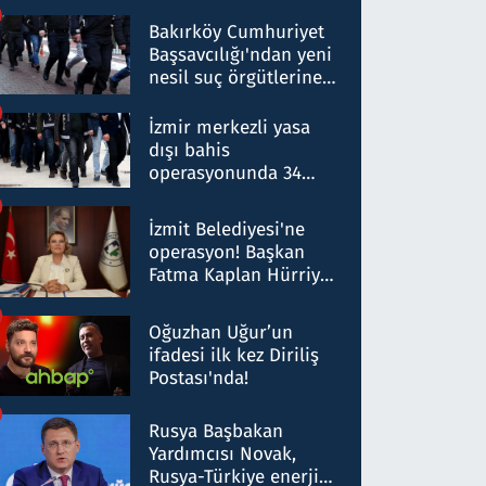
Bakırköy Cumhuriyet
Başsavcılığı'ndan yeni
nesil suç örgütlerine
operasyon: 50 şüpheli
hakkında gözaltı kararı
İzmir merkezli yasa
dışı bahis
operasyonunda 34
gözaltı: Yaklaşık 2
Milyar liralık para
İzmit Belediyesi'ne
trafiği tespit edildi
operasyon! Başkan
Fatma Kaplan Hürriyet
ve eşi gözaltına alındı
Oğuzhan Uğur’un
ifadesi ilk kez Diriliş
Postası'nda!
Rusya Başbakan
Yardımcısı Novak,
Rusya-Türkiye enerji