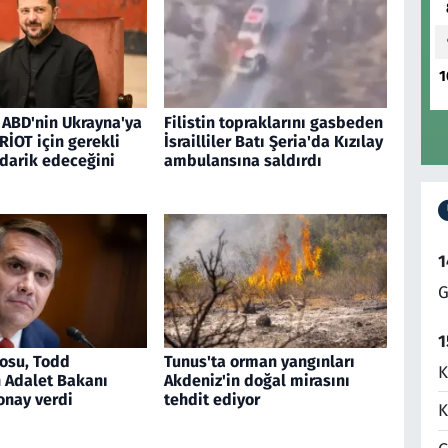
1
 ABD'nin Ukrayna'ya
Filistin topraklarını gasbeden
RİOT için gerekli
İsrailliler Batı Şeria'da Kızılay
edarik edeceğini
ambulansına saldırdı
1
G
1
osu, Todd
Tunus'ta orman yangınları
K
n Adalet Bakanı
Akdeniz'in doğal mirasını
onay verdi
tehdit ediyor
K