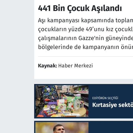
441 Bin Çocuk Aşılandı
Aşı kampanyası kapsamında toplamd
çocukların yüzde 49’unu kız çocukla
çalışmalarının Gazze'nin güneyinde
bölgelerinde de kampanyanın önümü
Kaynak:
Haber Merkezi
EDITÖRÜN SEÇTIĞI
Kırtasiye sekt