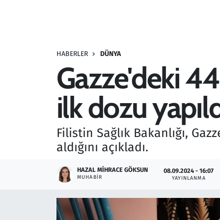
Resmi İlanlar
Rüya Tabirleri
HABERLER
DÜNYA
Gazze'deki 441
Sağlık
ilk dozu yapıld
Savunma Sanayi
Seçim 2023
Filistin Sağlık Bakanlığı, Ga
aldığını açıkladı.
Spor
HAZAL MIHRACE GÖKSUN
08.09.2024 - 16:07
Teknoloji ve Bilim
MUHABIR
YAYINLANMA
Televizyon