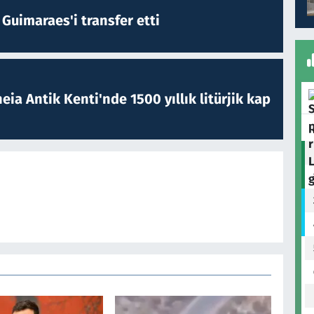
Guimaraes'i transfer etti
eia Antik Kenti'nde 1500 yıllık litürjik kap