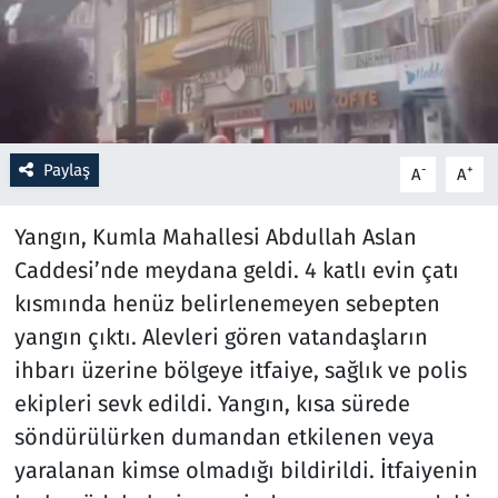
Resmi İlanlar
Rüya Tabirleri
Sağlık
Paylaş
-
+
A
A
Savunma Sanayi
Yangın, Kumla Mahallesi Abdullah Aslan
Caddesi’nde meydana geldi. 4 katlı evin çatı
Seçim 2023
kısmında henüz belirlenemeyen sebepten
yangın çıktı. Alevleri gören vatandaşların
Spor
ihbarı üzerine bölgeye itfaiye, sağlık ve polis
Teknoloji ve Bilim
ekipleri sevk edildi. Yangın, kısa sürede
söndürülürken dumandan etkilenen veya
Televizyon
yaralanan kimse olmadığı bildirildi. İtfaiyenin