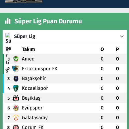
Süper Lig Puan Durumu
Süper Lig
#
Takım
O
P
Amed
0
0
1
Erzurumspor FK
0
0
2
Başakşehir
0
0
3
Kocaelispor
0
0
4
Beşiktaş
0
0
5
Eyüpspor
0
0
6
Galatasaray
0
0
7
Çorum FK
0
0
8