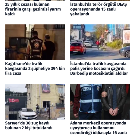
25 yıllık cezası bulunan
İstanbul'da terör örgütü DEAŞ
firarinin çarşı gezintisi yarım
operasyonunda 15 zanlı
kaldı
yakalandı
Kağıthane'de trafik
İstanbul'da trafik kavgasında
kavgasında 2 şüpheliye 394 bin
polis yerine kocasını çağırdı:
lira ceza
Darbedip motosikletini aldılar
Sarıyer'de 30 suç kaydı
Adana merkezli operasyonda
bulunan 2 kişi tutuklandı
uyuşturucu kullanımını
özendirdiği iddiasıyla 16 zanlı