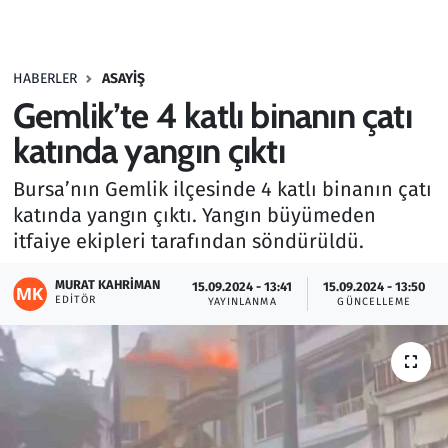
Gündem
HABERLER
ASAYIŞ
Haber
Gemlik’te 4 katlı binanın çatı
Kültür Sanat
katında yangın çıktı
Bursa’nın Gemlik ilçesinde 4 katlı binanın çatı
Kurumsal Haberler
katında yangın çıktı. Yangın büyümeden
itfaiye ekipleri tarafından söndürüldü.
Lezzet Durağı
MURAT KAHRIMAN
15.09.2024 - 13:41
15.09.2024 - 13:50
Memur ve Kamu
EDITÖR
YAYINLANMA
GÜNCELLEME
Otomobil
Oyun
Ramazan