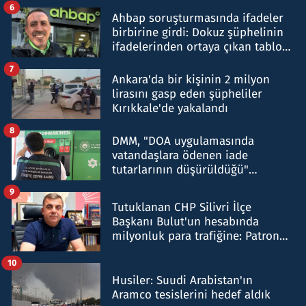
6
Ahbap soruşturmasında ifadeler
birbirine girdi: Dokuz şüphelinin
ifadelerinden ortaya çıkan tablo
şok etti
7
Ankara'da bir kişinin 2 milyon
lirasını gasp eden şüpheliler
Kırıkkale'de yakalandı
8
DMM, "DOA uygulamasında
vatandaşlara ödenen iade
tutarlarının düşürüldüğü"
iddiasını yalanladı
9
Tutuklanan CHP Silivri İlçe
Başkanı Bulut'un hesabında
milyonluk para trafiğine: Patron
talimat verdi, ben gönderdim
10
Husiler: Suudi Arabistan'ın
Aramco tesislerini hedef aldık