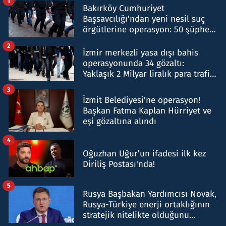
1
Bakırköy Cumhuriyet
Başsavcılığı'ndan yeni nesil suç
örgütlerine operasyon: 50 şüpheli
hakkında gözaltı kararı
2
İzmir merkezli yasa dışı bahis
operasyonunda 34 gözaltı:
Yaklaşık 2 Milyar liralık para trafiği
tespit edildi
3
İzmit Belediyesi'ne operasyon!
Başkan Fatma Kaplan Hürriyet ve
eşi gözaltına alındı
4
Oğuzhan Uğur’un ifadesi ilk kez
Diriliş Postası'nda!
5
Rusya Başbakan Yardımcısı Novak,
Rusya-Türkiye enerji ortaklığının
stratejik nitelikte olduğunu
belirtti