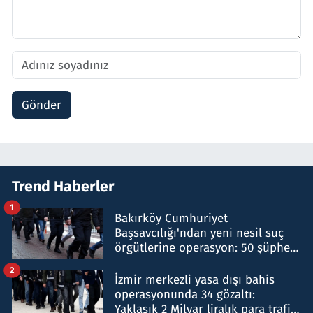
Gönder
Trend Haberler
1
Bakırköy Cumhuriyet
Başsavcılığı'ndan yeni nesil suç
örgütlerine operasyon: 50 şüpheli
hakkında gözaltı kararı
2
İzmir merkezli yasa dışı bahis
operasyonunda 34 gözaltı:
Yaklaşık 2 Milyar liralık para trafiği