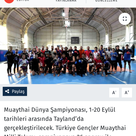
YAYINLANMA
GÜNCELLEME
Resmi İlanlar
Rüya Tabirleri
Sağlık
Savunma Sanayi
Seçim 2023
Spor
Paylaş
-
+
A
A
Teknoloji ve Bilim
Muaythai Dünya Şampiyonası, 1-20 Eylül
tarihleri arasında Tayland’da
Televizyon
gerçekleştirilecek. Türkiye Gençler Muaythai