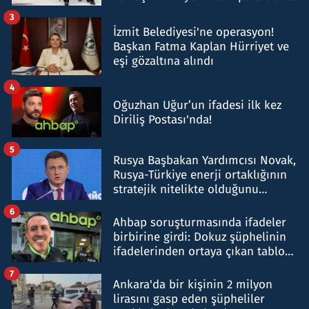
tespit edildi
3
İzmit Belediyesi'ne operasyon!
Başkan Fatma Kaplan Hürriyet ve
eşi gözaltına alındı
4
Oğuzhan Uğur’un ifadesi ilk kez
Diriliş Postası'nda!
5
Rusya Başbakan Yardımcısı Novak,
Rusya-Türkiye enerji ortaklığının
stratejik nitelikte olduğunu
belirtti
6
Ahbap soruşturmasında ifadeler
birbirine girdi: Dokuz şüphelinin
ifadelerinden ortaya çıkan tablo
şok etti
7
Ankara'da bir kişinin 2 milyon
lirasını gasp eden şüpheliler