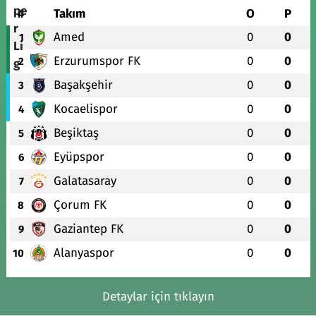
#
Takım
O
P
Amed
0
0
1
Erzurumspor FK
0
0
2
Başakşehir
0
0
3
Kocaelispor
0
0
4
Beşiktaş
0
0
5
Eyüpspor
0
0
6
Galatasaray
0
0
7
Çorum FK
0
0
8
Gaziantep FK
0
0
9
Alanyaspor
0
0
10
Detaylar için tıklayın