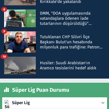
Kırıkkale'de yakalandı
8
DMM, "DOA uygulamasında
vatandaşlara ödenen iade
tutarlarının düşürüldüğü"
iddiasını yalanladı
9
Tutuklanan CHP Silivri İlçe
Başkanı Bulut'un hesabında
milyonluk para trafiğine: Patron
talimat verdi, ben gönderdim
10
Husiler: Suudi Arabistan'ın
Aramco tesislerini hedef aldık
Süper Lig Puan Durumu
Süper Lig