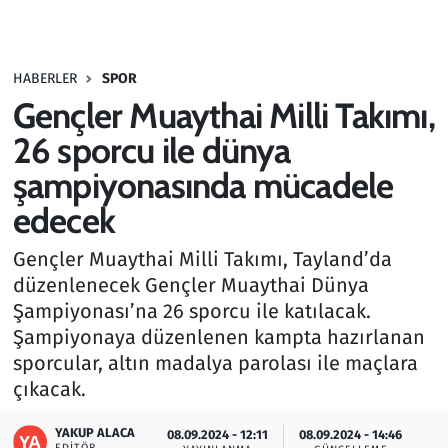
Gündem
HABERLER
SPOR
Haber
Gençler Muaythai Milli Takımı,
Kültür Sanat
26 sporcu ile dünya
şampiyonasında mücadele
Kurumsal Haberler
edecek
Lezzet Durağı
Gençler Muaythai Milli Takımı, Tayland’da
düzenlenecek Gençler Muaythai Dünya
Memur ve Kamu
Şampiyonası’na 26 sporcu ile katılacak.
Şampiyonaya düzenlenen kampta hazırlanan
Otomobil
sporcular, altın madalya parolası ile maçlara
çıkacak.
Oyun
YAKUP ALACA
08.09.2024 - 12:11
08.09.2024 - 14:46
Ramazan
EDITÖR