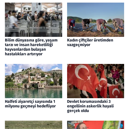
Bilim dünyasına göre, yaşam
Kadın çiftçiler üretimden
tarzı ve insan hareketliliği
vazgeçmiyor
hayvanlardan bulaşan
hastalıkları artırıyor
Halfeti ziyaretçi sayısında 1
Devlet korumasındaki 3
milyonu geçmeyi hedefliyor
engellinin askerlik hayali
gerçek oldu