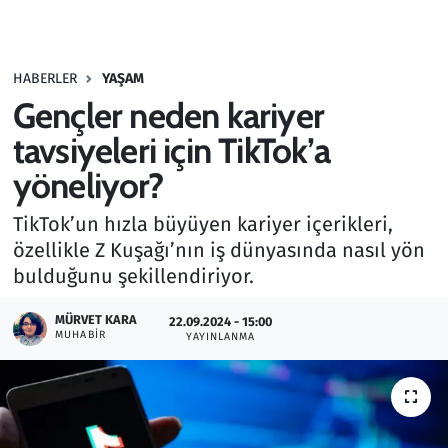
Gündem
HABERLER
YAŞAM
Haber
Gençler neden kariyer
Kültür Sanat
tavsiyeleri için TikTok’a
yöneliyor?
Kurumsal Haberler
TikTok’un hızla büyüyen kariyer içerikleri,
Lezzet Durağı
özellikle Z Kuşağı’nın iş dünyasında nasıl yön
bulduğunu şekillendiriyor.
Memur ve Kamu
MÜRVET KARA
22.09.2024 - 15:00
MUHABIR
YAYINLANMA
Otomobil
Oyun
Ramazan