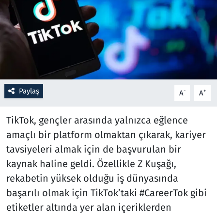
Resmi İlanlar
Rüya Tabirleri
Sağlık
Paylaş
-
+
A
A
Savunma Sanayi
TikTok, gençler arasında yalnızca eğlence
Seçim 2023
amaçlı bir platform olmaktan çıkarak, kariyer
Spor
tavsiyeleri almak için de başvurulan bir
kaynak haline geldi. Özellikle Z Kuşağı,
Teknoloji ve Bilim
rekabetin yüksek olduğu iş dünyasında
başarılı olmak için TikTok’taki #CareerTok gibi
Televizyon
etiketler altında yer alan içeriklerden