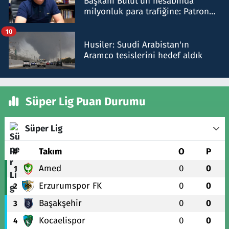
Başkanı Bulut'un hesabında
milyonluk para trafiğine: Patron
talimat verdi, ben gönderdim
10
Husiler: Suudi Arabistan'ın
Aramco tesislerini hedef aldık
Süper Lig Puan Durumu
Süper Lig
#
Takım
O
P
Amed
0
0
1
Erzurumspor FK
0
0
2
Başakşehir
0
0
3
Kocaelispor
0
0
4