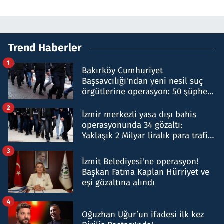
Trend Haberler
1
Bakırköy Cumhuriyet
Başsavcılığı'ndan yeni nesil suç
örgütlerine operasyon: 50 şüpheli
hakkında gözaltı kararı
2
İzmir merkezli yasa dışı bahis
operasyonunda 34 gözaltı:
Yaklaşık 2 Milyar liralık para trafiği
tespit edildi
3
İzmit Belediyesi'ne operasyon!
Başkan Fatma Kaplan Hürriyet ve
eşi gözaltına alındı
4
Oğuzhan Uğur’un ifadesi ilk kez