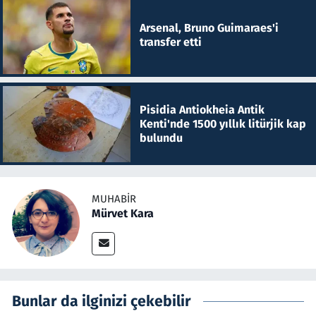
Arsenal, Bruno Guimaraes'i
transfer etti
Pisidia Antiokheia Antik
Kenti'nde 1500 yıllık litürjik kap
bulundu
MUHABIR
Mürvet Kara
Bunlar da ilginizi çekebilir