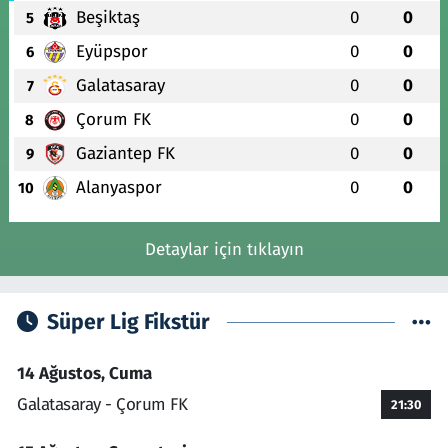
Beşiktaş
0
0
5
Eyüpspor
0
0
6
Galatasaray
0
0
7
Çorum FK
0
0
8
Gaziantep FK
0
0
9
Alanyaspor
0
0
10
Detaylar için tıklayın
Süper Lig Fikstür
14 Ağustos, Cuma
Galatasaray - Çorum FK
21:30