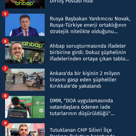
Diriliş Postası'nda!
5
Rusya Başbakan Yardımcısı Novak,
Rusya-Türkiye enerji ortaklığının
stratejik nitelikte olduğunu
belirtti
6
Ahbap soruşturmasında ifadeler
birbirine girdi: Dokuz şüphelinin
ifadelerinden ortaya çıkan tablo
şok etti
7
Ankara'da bir kişinin 2 milyon
lirasını gasp eden şüpheliler
Kırıkkale'de yakalandı
8
DMM, "DOA uygulamasında
vatandaşlara ödenen iade
tutarlarının düşürüldüğü"
iddiasını yalanladı
9
Tutuklanan CHP Silivri İlçe