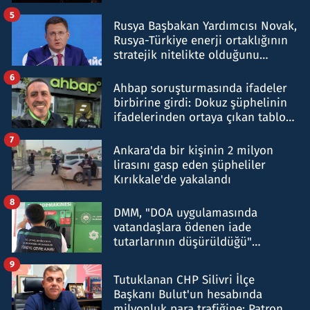
5
Rusya Başbakan Yardımcısı Novak,
Rusya-Türkiye enerji ortaklığının
stratejik nitelikte olduğunu
belirtti
6
Ahbap soruşturmasında ifadeler
birbirine girdi: Dokuz şüphelinin
ifadelerinden ortaya çıkan tablo
şok etti
7
Ankara'da bir kişinin 2 milyon
lirasını gasp eden şüpheliler
Kırıkkale'de yakalandı
8
DMM, "DOA uygulamasında
vatandaşlara ödenen iade
tutarlarının düşürüldüğü"
iddiasını yalanladı
9
Tutuklanan CHP Silivri İlçe
Başkanı Bulut'un hesabında
milyonluk para trafiğine: Patron