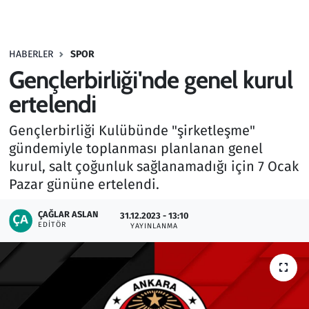
Gündem
HABERLER
SPOR
Haber
Gençlerbirliği'nde genel kurul
Kültür Sanat
ertelendi
Gençlerbirliği Kulübünde "şirketleşme"
Kurumsal Haberler
gündemiyle toplanması planlanan genel
kurul, salt çoğunluk sağlanamadığı için 7 Ocak
Lezzet Durağı
Pazar gününe ertelendi.
Memur ve Kamu
ÇAĞLAR ASLAN
31.12.2023 - 13:10
EDITÖR
YAYINLANMA
Otomobil
Oyun
Ramazan