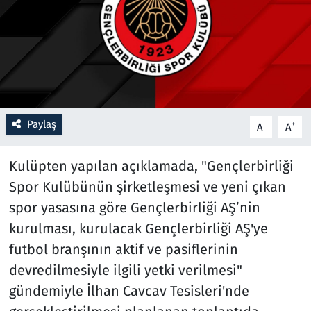
Resmi İlanlar
Rüya Tabirleri
Sağlık
Paylaş
-
+
A
A
Savunma Sanayi
Kulüpten yapılan açıklamada, "Gençlerbirliği
Seçim 2023
Spor Kulübünün şirketleşmesi ve yeni çıkan
spor yasasına göre Gençlerbirliği AŞ’nin
Spor
kurulması, kurulacak Gençlerbirliği AŞ'ye
Teknoloji ve Bilim
futbol branşının aktif ve pasiflerinin
devredilmesiyle ilgili yetki verilmesi"
Televizyon
gündemiyle İlhan Cavcav Tesisleri'nde