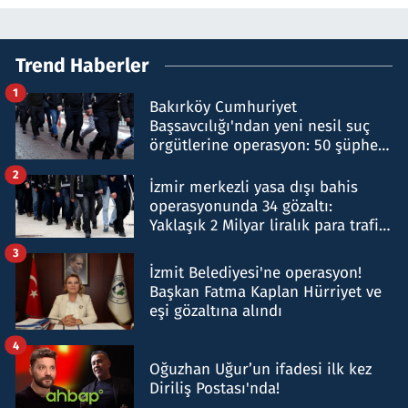
Trend Haberler
1
Bakırköy Cumhuriyet
Başsavcılığı'ndan yeni nesil suç
örgütlerine operasyon: 50 şüpheli
hakkında gözaltı kararı
2
İzmir merkezli yasa dışı bahis
operasyonunda 34 gözaltı:
Yaklaşık 2 Milyar liralık para trafiği
tespit edildi
3
İzmit Belediyesi'ne operasyon!
Başkan Fatma Kaplan Hürriyet ve
eşi gözaltına alındı
4
Oğuzhan Uğur’un ifadesi ilk kez
Diriliş Postası'nda!