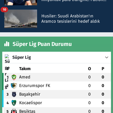
talimat verdi, ben gönderdim
10
Husiler: Suudi Arabistan'ın
Aramco tesislerini hedef aldık
Süper Lig Puan Durumu
Süper Lig
#
Takım
O
P
Amed
0
0
1
Erzurumspor FK
0
0
2
Başakşehir
0
0
3
Kocaelispor
0
0
4
Beşiktaş
0
0
5