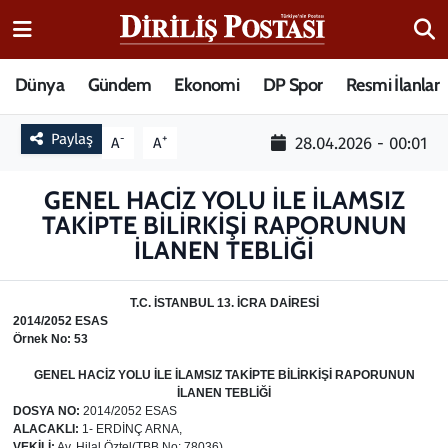
15 Temmuz Destanı
Nöbetçi Eczaneler
Dünya
Gündem
Ekonomi
DP Spor
Resmi İlanlar
Analiz-Yorum
Hava Durumu
Paylaş
-
+
28.04.2026 - 00:01
A
A
Dizi-Film
Trafik Durumu
GENEL HACİZ YOLU İLE İLAMSIZ
TAKİPTE BİLİRKİŞİ RAPORUNUN
Dünya
Süper Lig Puan Durumu ve Fikstür
İLANEN TEBLİĞİ
Eğitim
Tüm Manşetler
T
.C.
İSTANBUL
13. İCRA DAİRESİ
2014/2052
ESAS
Ekonomi
Son Dakika Haberleri
Örnek No: 53
GENEL HACİZ YOLU İLE İLAMSIZ TAKİPTE
BİLİRKİŞİ RAPORUNUN
Elif Kuşağı
Haber Arşivi
İLANEN TEBLİĞİ
DOSYA NO
:
2014/2052 ESAS
ALACAKLI
:
1- ERDİNÇ ARNA,
Güncel
VEKİLİ
:
Av. Hilal Öztel(TBB No: 78036)