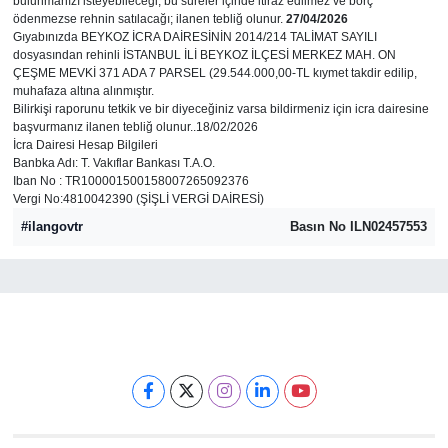
bulunmanızı isteyebileceği, bu süreler içinde itiraz edilmez ve borç
ödenmezse rehnin satılacağı; ilanen tebliğ olunur.
27/04/2026
Gıyabınızda BEYKOZ İCRA DAİRESİNİN 2014/214 TALİMAT SAYILI
Resmi İlanlar
dosyasından rehinli İSTANBUL İLİ BEYKOZ İLÇESİ MERKEZ MAH. ON
ÇEŞME MEVKİ 371 ADA 7 PARSEL (29.544.000,00-TL kıymet takdir edilip,
muhafaza altına alınmıştır.
Rüya Tabirleri
Bilirkişi raporunu tetkik ve bir diyeceğiniz varsa bildirmeniz için icra dairesine
başvurmanız ilanen tebliğ olunur..18/02/2026
İcra Dairesi Hesap Bilgileri
Sağlık
Banbka Adı: T. Vakıflar Bankası T.A.O.
Iban No : TR100001500158007265092376
Savunma Sanayi
Vergi No:4810042390 (ŞİŞLİ VERGİ DAİRESİ)
#ilangovtr
Basın No ILN02457553
Seçim 2023
Spor
Teknoloji ve Bilim
Televizyon