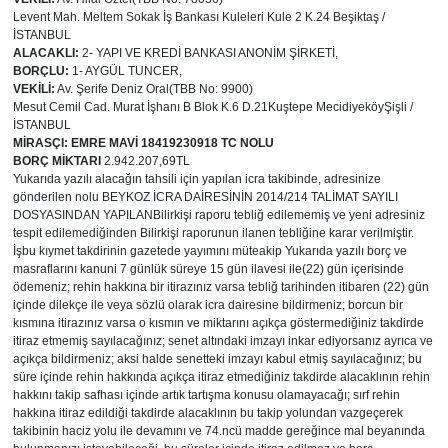
Levent Mah. Meltem Sokak İş Bankası Kuleleri Kule 2 K.24 Beşiktaş /
Gündem
İSTANBUL
ALACAKLI
:
2- YAPI VE KREDİ BANKASI ANONİM ŞİRKETİ,
BORÇLU
:
1- AYGÜL TUNCER,
Haber
VEKİLİ
:
Av. Şerife Deniz Oral(TBB No: 9900)
Mesut Cemil Cad. Murat İşhanı B Blok K.6 D.21Kuştepe MecidiyeköyŞişli /
İSTANBUL
Kültür Sanat
MİRASÇI:
EMRE MAVİ 18419230918 TC NOLU
BORÇ MİKTARI
2.942.207,69TL
Yukarıda yazılı alacağın tahsili için yapılan icra takibinde, adresinize
Kurumsal Haberler
gönderilen nolu BEYKOZ İCRA DAİRESİNİN 2014/214 TALİMAT SAYILI
DOSYASINDAN YAPILANBilirkişi raporu tebliğ edilememiş ve yeni adresiniz
tespit edilemediğinden Bilirkişi raporunun ilanen tebliğine karar verilmiştir.
Lezzet Durağı
İşbu kıymet takdirinin gazetede yayımını müteakip Yukarıda yazılı borç ve
masraflarını kanuni 7 günlük süreye 15 gün ilavesi ile(22) gün içerisinde
ödemeniz; rehin hakkına bir itirazınız varsa tebliğ tarihinden itibaren (22) gün
Memur ve Kamu
içinde dilekçe ile veya sözlü olarak icra dairesine bildirmeniz; borcun bir
kısmına itirazınız varsa o kısmın ve miktarını açıkça göstermediğiniz takdirde
Otomobil
itiraz etmemiş sayılacağınız; senet altındaki imzayı inkar ediyorsanız ayrıca ve
açıkça bildirmeniz; aksi halde senetteki imzayı kabul etmiş sayılacağınız; bu
süre içinde rehin hakkında açıkça itiraz etmediğiniz takdirde alacaklının rehin
Oyun
hakkını takip safhası içinde artık tartışma konusu olamayacağı; sırf rehin
hakkına itiraz edildiği takdirde alacaklının bu takip yolundan vazgeçerek
takibinin haciz yolu ile devamını ve 74.ncü madde gereğince mal beyanında
Ramazan