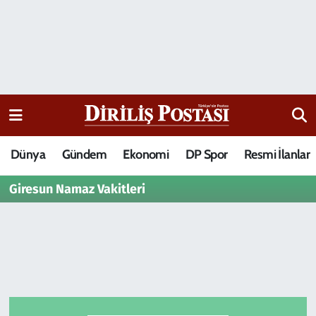
15 Temmuz Destanı
Nöbetçi Eczaneler
Analiz-Yorum
Hava Durumu
Dizi-Film
Trafik Durumu
Dünya
Gündem
Ekonomi
DP Spor
Resmi İlanlar
Dünya
Süper Lig Puan Durumu ve Fikstür
Giresun Namaz Vakitleri
Eğitim
Tüm Manşetler
Ekonomi
Son Dakika Haberleri
Elif Kuşağı
Haber Arşivi
Güncel