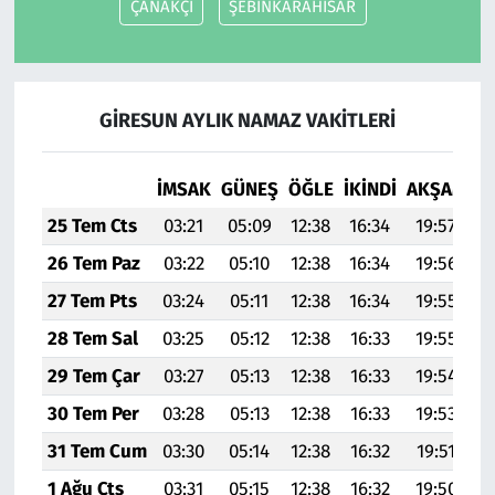
ÇANAKÇI
ŞEBİNKARAHİSAR
GİRESUN AYLIK NAMAZ VAKITLERI
İMSAK
GÜNEŞ
ÖĞLE
İKINDI
AKŞAM
YA
25 Tem Cts
03:21
05:09
12:38
16:34
19:57
2
26 Tem Paz
03:22
05:10
12:38
16:34
19:56
2
27 Tem Pts
03:24
05:11
12:38
16:34
19:55
2
28 Tem Sal
03:25
05:12
12:38
16:33
19:55
2
29 Tem Çar
03:27
05:13
12:38
16:33
19:54
2
30 Tem Per
03:28
05:13
12:38
16:33
19:53
2
31 Tem Cum
03:30
05:14
12:38
16:32
19:51
2
1 Ağu Cts
03:31
05:15
12:38
16:32
19:50
2