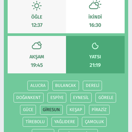
Resmi İlanlar
ÖĞLE
İKINDI
12:37
16:30
Rüya Tabirleri
Sağlık
AKŞAM
YATSI
Savunma Sanayi
19:45
21:19
Seçim 2023
ALUCRA
BULANCAK
DERELİ
Spor
DOĞANKENT
ESPİYE
EYNESİL
GÖRELE
Teknoloji ve Bilim
GÜCE
GİRESUN
KEŞAP
PİRAZİZ
Televizyon
TİREBOLU
YAĞLIDERE
ÇAMOLUK