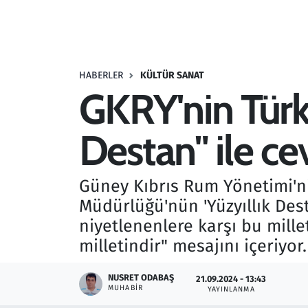
Resmi İlanlar
Rüya Tabirleri
HABERLER
KÜLTÜR SANAT
GKRY'nin Türk 
Sağlık
Destan" ile c
Savunma Sanayi
Seçim 2023
Güney Kıbrıs Rum Yönetimi'ni
Müdürlüğü'nün 'Yüzyıllık Dest
Spor
niyetlenenlere karşı bu millet
Teknoloji ve Bilim
milletindir" mesajını içeriyor.
Televizyon
NUSRET ODABAŞ
21.09.2024 - 13:43
MUHABIR
YAYINLANMA