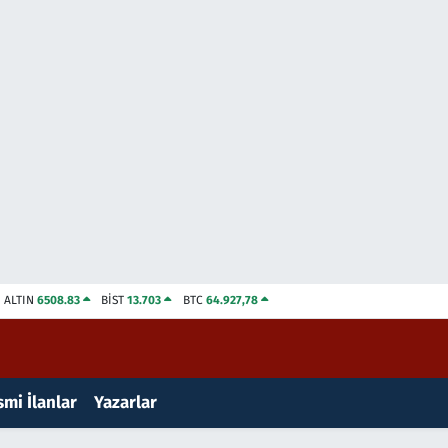
ALTIN
6508.83
BİST
13.703
BTC
64.927,78
mi İlanlar
Yazarlar