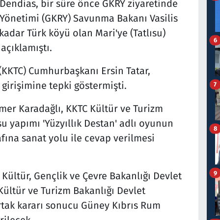
endias, bir süre önce GKRY ziyaretinde
 Yönetimi (GKRY) Savunma Bakanı Vasilis
 kadar Türk köyü olan Mari'ye (Tatlısu)
6
açıklamıştı.
(KKTC) Cumhurbaşkanı Ersin Tatar,
girişimine tepki göstermişti.
7
mer Karadağlı, KKTC Kültür ve Turizm
su yapımı 'Yüzyıllık Destan' adlı oyunun
8
fına sanat yolu ile cevap verilmesi
9
Kültür, Gençlik ve Çevre Bakanlığı Devlet
 Kültür ve Turizm Bakanlığı Devlet
rtak kararı sonucu Güney Kıbrıs Rum