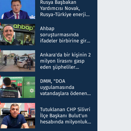
Rusya Başbakan
Yardımcısı Novak,
Rusya-Türkiye enerji
ortaklığının stratejik
nitelikte olduğunu
Ahbap
belirtti
soruşturmasında
ifadeler birbirine girdi:
Dokuz şüphelinin
ifadelerinden ortaya
Ankara'da bir kişinin 2
çıkan tablo şok etti
milyon lirasını gasp
eden şüpheliler
Kırıkkale'de yakalandı
DMM, "DOA
uygulamasında
vatandaşlara ödenen
iade tutarlarının
düşürüldüğü" iddiasını
Tutuklanan CHP Silivri
yalanladı
İlçe Başkanı Bulut'un
hesabında milyonluk
para trafiğine: Patron