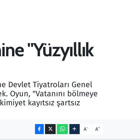
ne "Yüzyıllık
e Devlet Tiyatroları Genel
cek. Oyun, "Vatanını bölmeye
kimiyet kayıtsız şartsız
-
+
A
A