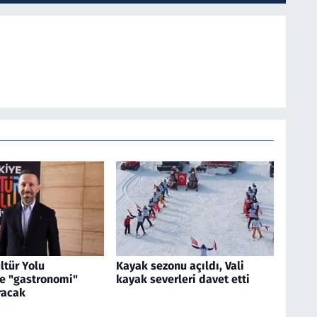
ltür Yolu
Kayak sezonu açıldı, Vali
ne "gastronomi"
kayak severleri davet etti
racak