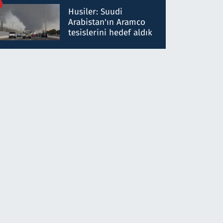
talimat verdi, ben
Husiler: Suudi
gönderdim
Arabistan'ın Aramco
tesislerini hedef aldık