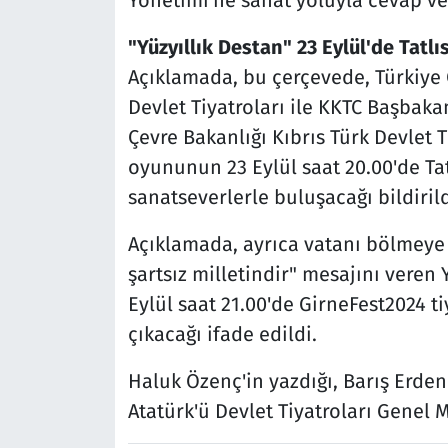
Yönetimi'ne sanat yoluyla cevap ve
"Yüzyıllık Destan" 23 Eylül'de Tat
Açıklamada, bu çerçevede, Türkiye 
Devlet Tiyatroları ile KKTC Başbakan
Çevre Bakanlığı Kıbrıs Türk Devlet Ti
oyununun 23 Eylül saat 20.00'de Ta
sanatseverlerle buluşacağı bildirild
Açıklamada, ayrıca vatanı bölmeye 
şartsız milletindir" mesajını veren
Eylül saat 21.00'de GirneFest2024 ti
çıkacağı ifade edildi.
Haluk Özenç'in yazdığı, Barış Erde
Atatürk'ü Devlet Tiyatroları Genel 