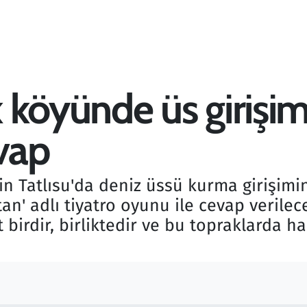
köyünde üs girişimi
evap
n Tatlısu'da deniz üssü kurma girişimin
an' adlı tiyatro oyunu ile cevap verile
 birdir, birliktedir ve bu topraklarda ha