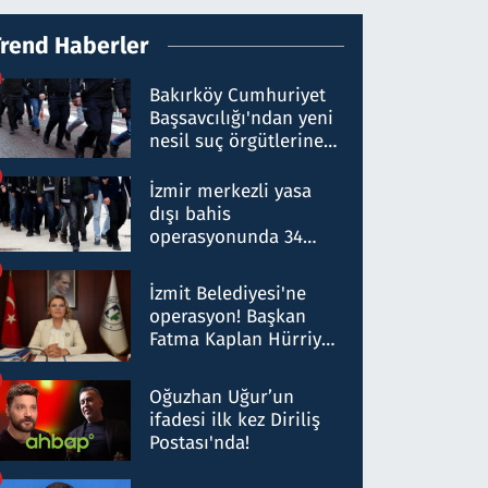
Trend Haberler
Bakırköy Cumhuriyet
Başsavcılığı'ndan yeni
nesil suç örgütlerine
operasyon: 50 şüpheli
hakkında gözaltı kararı
İzmir merkezli yasa
dışı bahis
operasyonunda 34
gözaltı: Yaklaşık 2
Milyar liralık para
İzmit Belediyesi'ne
trafiği tespit edildi
operasyon! Başkan
Fatma Kaplan Hürriyet
ve eşi gözaltına alındı
Oğuzhan Uğur’un
ifadesi ilk kez Diriliş
Postası'nda!