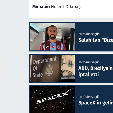
Muhabir:
Nusret Odabaş
EDITÖRÜN SEÇTIĞI
Salah'tan "Biz
EDITÖRÜN SEÇTIĞI
ABD, Brezilya'
iptal etti
EDITÖRÜN SEÇTIĞI
SpaceX'in gelir