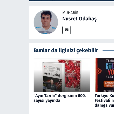
MUHABIR
Nusret Odabaş
Bunlar da ilginizi çekebilir
“Ayın Tarihi” dergisinin 600.
Türkiye Kü
sayısı yayında
Festivali'
damga vu