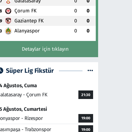
Galatasaray
0
0
7
Çorum FK
0
0
8
Gaziantep FK
0
0
9
Alanyaspor
0
0
0
Detaylar için tıklayın
Süper Lig Fikstür
4 Ağustos, Cuma
alatasaray - Çorum FK
21:30
5 Ağustos, Cumartesi
onyaspor - Rizespor
19:00
asımpaşa - Trabzonspor
19:00