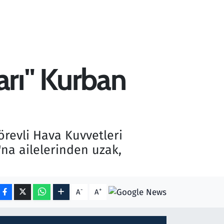
rı" Kurban
örevli Hava Kuvvetleri
a ailelerinden uzak,
-
+
A
A