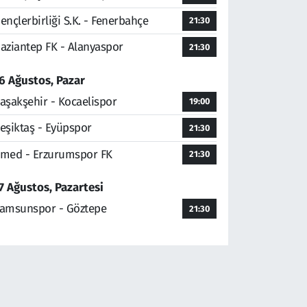
ençlerbirliği S.K. - Fenerbahçe
21:30
aziantep FK - Alanyaspor
21:30
6 Ağustos, Pazar
aşakşehir - Kocaelispor
19:00
eşiktaş - Eyüpspor
21:30
med - Erzurumspor FK
21:30
7 Ağustos, Pazartesi
amsunspor - Göztepe
21:30