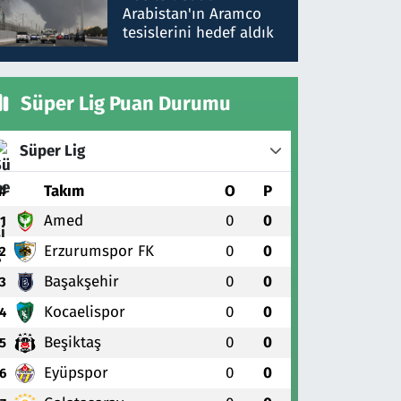
gönderdim
Arabistan'ın Aramco
tesislerini hedef aldık
Süper Lig Puan Durumu
Süper Lig
#
Takım
O
P
Amed
0
0
1
Erzurumspor FK
0
0
2
Başakşehir
0
0
3
Kocaelispor
0
0
4
Beşiktaş
0
0
5
Eyüpspor
0
0
6