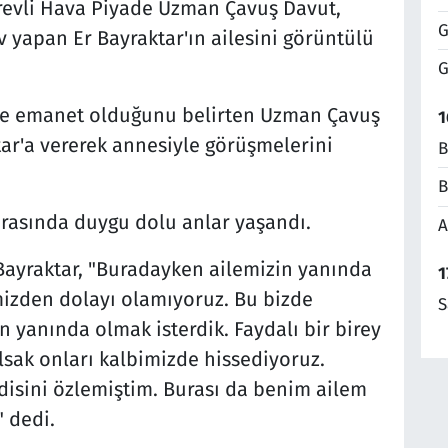
revli Hava Piyade Uzman Çavuş Davut,
G
yapan Er Bayraktar'ın ailesini görüntülü
G
e emanet olduğunu belirten Uzman Çavuş
1
ar'a vererek annesiyle görüşmelerini
B
B
ırasında duygu dolu anlar yaşandı.
A
Bayraktar, "Buradayken ailemizin yanında
1
mizden dolayı olamıyoruz. Bu bizde
S
 yanında olmak isterdik. Faydalı bir birey
sak onları kalbimizde hissediyoruz.
sini özlemiştim. Burası da benim ailem
 dedi.