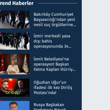
Trend Haberler
Bakırköy Cumhuriyet
Başsavcılığı'ndan yeni
nesil suç örgütlerine
operasyon: 50 şüpheli
hakkında gözaltı kararı
İzmir merkezli yasa
dışı bahis
operasyonunda 34
gözaltı: Yaklaşık 2
Milyar liralık para
İzmit Belediyesi'ne
trafiği tespit edildi
operasyon! Başkan
Fatma Kaplan Hürriyet
ve eşi gözaltına alındı
Oğuzhan Uğur’un
ifadesi ilk kez Diriliş
Postası'nda!
Rusya Başbakan
Yardımcısı Novak,