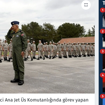
1
2
3
4
5
nci Ana Jet Üs Komutanlığında görev yapan