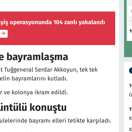
ayiş operasyonunda 104 zanlı yakalandı
1
le bayramlaşma
ot Tuğgeneral Serdar Akkoyun, tek tek
elin bayramlarını kutladı.
1
 ve kolonya ikram edildi.
G
rüntülü konuştu
1
K
elerinde bayramı elleri tetikte karşıladı.
K