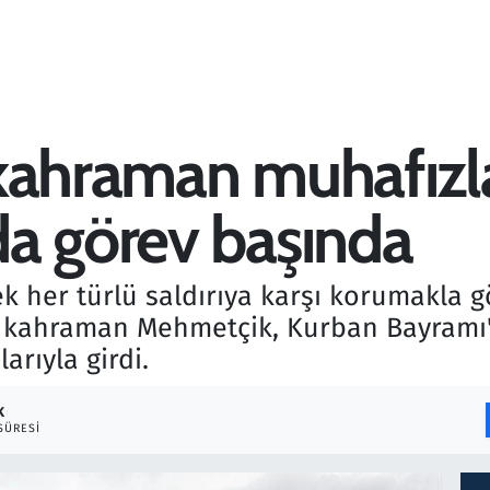
kahraman muhafızla
a görev başında
k her türlü saldırıya karşı korumakla g
kahraman Mehmetçik, Kurban Bayramı'n
arıyla girdi.
K
SÜRESI