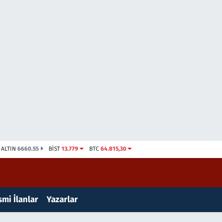
ALTIN
6660.55
BİST
13.779
BTC
64.815,30
mi İlanlar
Yazarlar