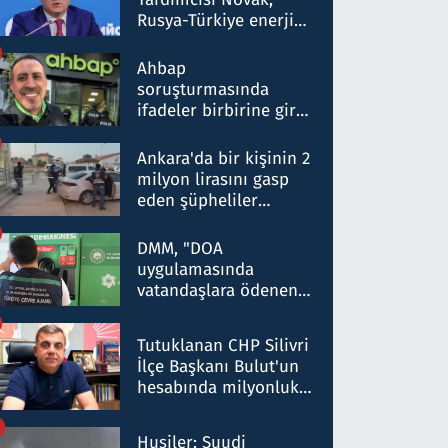
Rusya-Türkiye enerji
ortaklığının stratejik
nitelikte olduğunu
Ahbap
belirtti
soruşturmasında
ifadeler birbirine girdi:
Dokuz şüphelinin
ifadelerinden ortaya
Ankara'da bir kişinin 2
çıkan tablo şok etti
milyon lirasını gasp
eden şüpheliler
Kırıkkale'de yakalandı
DMM, "DOA
uygulamasında
vatandaşlara ödenen
iade tutarlarının
düşürüldüğü" iddiasını
Tutuklanan CHP Silivri
yalanladı
İlçe Başkanı Bulut'un
hesabında milyonluk
para trafiğine: Patron
talimat verdi, ben
Husiler: Suudi