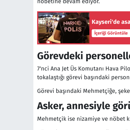
nöbetine devam ediyor.
Kayseri'de as
İçeriği Görüntüle
Görevdeki personel
7'nci Ana Jet Üs Komutanı Hava Pil
tokalaştığı görevi başındaki person
Görevi başındaki Mehmetçiğe, şeker
Asker, annesiyle gö
Mehmetçik ise nizamiye ve nöbet kul