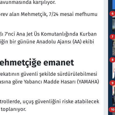
savunmasında karşılıyor.
 görev alan Mehmetçik, 7/24 mesai mefhumu
6
ı 7'nci Ana Jet Üs Komutanlığında Kurban
7
in bir gününe Anadolu Ajansı (AA) ekibi
 Mehmetçiğe emanet
8
arekatının güvenli şekilde sürdürülebilmesi
sasına göre Yabancı Madde Hasarı (YAMAHA)
9
trollerde, uçuş güvenliğini riske atabilecek
 toplanıyor.
10