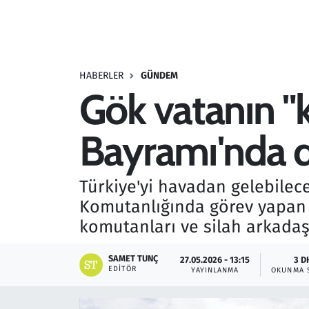
Resmi İlanlar
Rüya Tabirleri
HABERLER
GÜNDEM
Gök vatanın "
Sağlık
Bayramı'nda d
Savunma Sanayi
Seçim 2023
Türkiye'yi havadan gelebilece
Komutanlığında görev yapan 
Spor
komutanları ve silah arkadaşl
Teknoloji ve Bilim
SAMET TUNÇ
27.05.2026 - 13:15
3 D
EDITÖR
YAYINLANMA
OKUNMA 
Televizyon